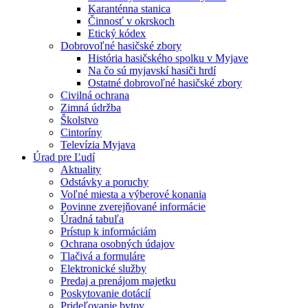
Karanténna stanica
Činnosť v okrskoch
Etický kódex
Dobrovoľné hasičské zbory
História hasičského spolku v Myjave
Na čo sú myjavskí hasiči hrdí
Ostatné dobrovoľné hasičské zbory
Civilná ochrana
Zimná údržba
Školstvo
Cintoríny
Televízia Myjava
Úrad pre Ľudí
Aktuality
Odstávky a poruchy
Voľné miesta a výberové konania
Povinne zverejňované informácie
Úradná tabuľa
Prístup k informáciám
Ochrana osobných údajov
Tlačivá a formuláre
Elektronické služby
Predaj a prenájom majetku
Poskytovanie dotácií
Prideľovanie bytov