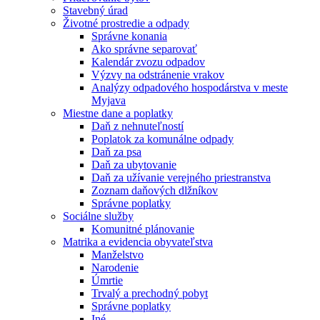
Stavebný úrad
Životné prostredie a odpady
Správne konania
Ako správne separovať
Kalendár zvozu odpadov
Výzvy na odstránenie vrakov
Analýzy odpadového hospodárstva v meste
Myjava
Miestne dane a poplatky
Daň z nehnuteľností
Poplatok za komunálne odpady
Daň za psa
Daň za ubytovanie
Daň za užívanie verejného priestranstva
Zoznam daňových dlžníkov
Správne poplatky
Sociálne služby
Komunitné plánovanie
Matrika a evidencia obyvateľstva
Manželstvo
Narodenie
Úmrtie
Trvalý a prechodný pobyt
Správne poplatky
Iné