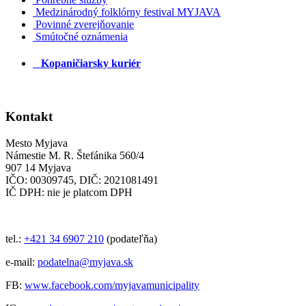
Medzinárodný folklórny festival MYJAVA
Povinné zverejňovanie
Smútočné oznámenia
Kopaničiarsky kuriér
Kontakt
Mesto Myjava
Námestie M. R. Štefánika 560/4
907 14 Myjava
IČO: 00309745, DIČ: 2021081491
IČ DPH: nie je platcom DPH
tel.:
+421 34 6907 210
(podateľňa)
e-mail:
podatelna@myjava.sk
FB:
www.facebook.com/myjavamunicipality