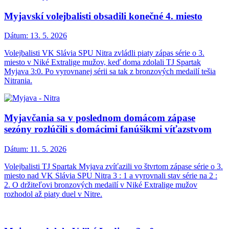
Myjavskí volejbalisti obsadili konečné 4. miesto
Dátum:
13. 5. 2026
Volejbalisti VK Slávia SPU Nitra zvládli piaty zápas série o 3.
miesto v Niké Extralige mužov, keď doma zdolali TJ Spartak
Myjava 3:0. Po vyrovnanej sérii sa tak z bronzových medailí tešia
Nitrania.
Myjavčania sa v poslednom domácom zápase
sezóny rozlúčili s domácimi fanúšikmi víťazstvom
Dátum:
11. 5. 2026
Volejbalisti TJ Spartak Myjava zvíťazili vo štvrtom zápase série o 3.
miesto nad VK Slávia SPU Nitra 3 : 1 a vyrovnali stav série na 2 :
2. O držiteľovi bronzových medailí v Niké Extralige mužov
rozhodol až piaty duel v Nitre.