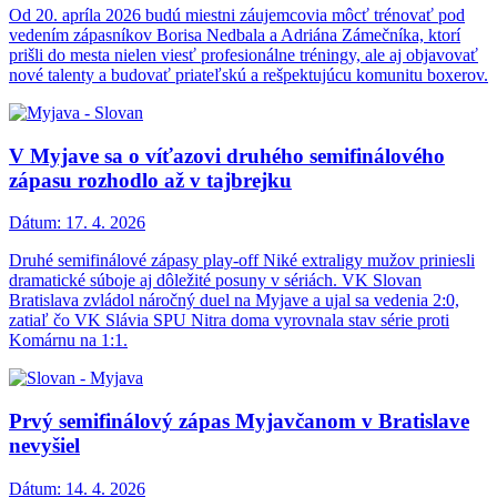
Od 20. apríla 2026 budú miestni záujemcovia môcť trénovať pod
vedením zápasníkov Borisa Nedbala a Adriána Zámečníka, ktorí
prišli do mesta nielen viesť profesionálne tréningy, ale aj objavovať
nové talenty a budovať priateľskú a rešpektujúcu komunitu boxerov.
V Myjave sa o víťazovi druhého semifinálového
zápasu rozhodlo až v tajbrejku
Dátum:
17. 4. 2026
Druhé semifinálové zápasy play-off Niké extraligy mužov priniesli
dramatické súboje aj dôležité posuny v sériách. VK Slovan
Bratislava zvládol náročný duel na Myjave a ujal sa vedenia 2:0,
zatiaľ čo VK Slávia SPU Nitra doma vyrovnala stav série proti
Komárnu na 1:1.
Prvý semifinálový zápas Myjavčanom v Bratislave
nevyšiel
Dátum:
14. 4. 2026