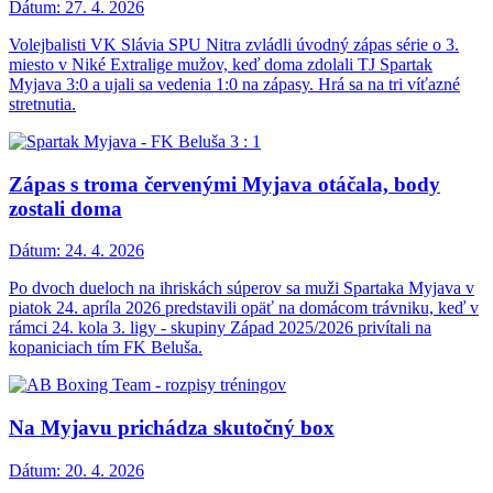
Dátum:
27. 4. 2026
Volejbalisti VK Slávia SPU Nitra zvládli úvodný zápas série o 3.
miesto v Niké Extralige mužov, keď doma zdolali TJ Spartak
Myjava 3:0 a ujali sa vedenia 1:0 na zápasy. Hrá sa na tri víťazné
stretnutia.
Zápas s troma červenými Myjava otáčala, body
zostali doma
Dátum:
24. 4. 2026
Po dvoch dueloch na ihriskách súperov sa muži Spartaka Myjava v
piatok 24. apríla 2026 predstavili opäť na domácom trávniku, keď v
rámci 24. kola 3. ligy - skupiny Západ 2025/2026 privítali na
kopaniciach tím FK Beluša.
Na Myjavu prichádza skutočný box
Dátum:
20. 4. 2026