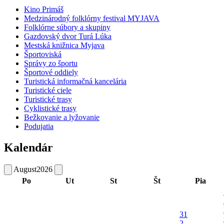
Kino Primáš
Medzinárodný folklórny festival MYJAVA
Folklórne súbory a skupiny
Gazdovský dvor Turá Lúka
Mestská knižnica Myjava
Športoviská
Správy zo športu
Športové oddiely
Turistická informačná kancelária
Turistické ciele
Turistické trasy
Cyklistické trasy
Bežkovanie a lyžovanie
Podujatia
Kalendár
August
2026
Po
Ut
St
Št
Pia
31
2