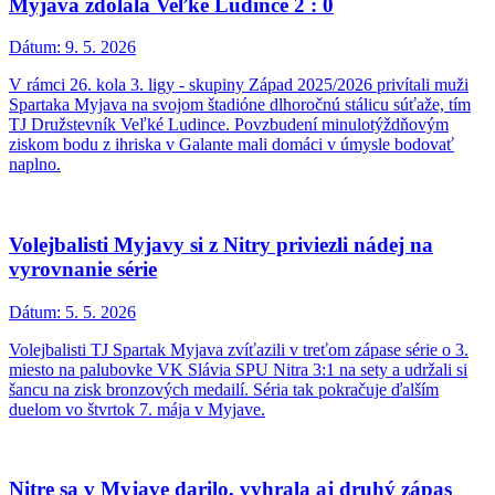
Myjava zdolala Veľké Ludince 2 : 0
Dátum:
9. 5. 2026
V rámci 26. kola 3. ligy - skupiny Západ 2025/2026 privítali muži
Spartaka Myjava na svojom štadióne dlhoročnú stálicu súťaže, tím
TJ Družstevník Veľké Ludince. Povzbudení minulotýždňovým
ziskom bodu z ihriska v Galante mali domáci v úmysle bodovať
naplno.
Volejbalisti Myjavy si z Nitry priviezli nádej na
vyrovnanie série
Dátum:
5. 5. 2026
Volejbalisti TJ Spartak Myjava zvíťazili v treťom zápase série o 3.
miesto na palubovke VK Slávia SPU Nitra 3:1 na sety a udržali si
šancu na zisk bronzových medailí. Séria tak pokračuje ďalším
duelom vo štvrtok 7. mája v Myjave.
Nitre sa v Myjave darilo, vyhrala aj druhý zápas