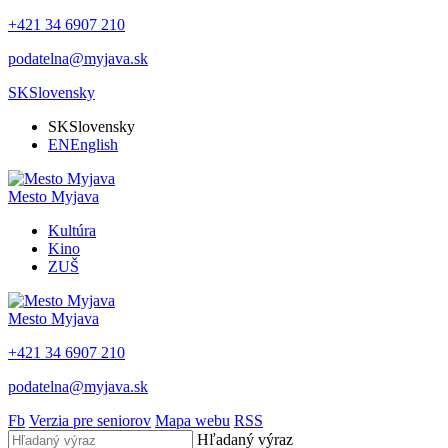
+421 34 6907 210
podatelna@myjava.sk
SK
Slovensky
SK
Slovensky
EN
English
Mesto
Myjava
Kultúra
Kino
ZUŠ
Mesto
Myjava
+421 34 6907 210
podatelna@myjava.sk
Fb
Verzia pre seniorov
Mapa webu
RSS
Hľadaný výraz