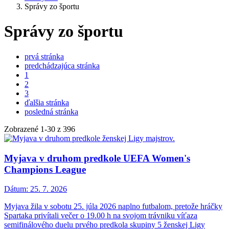
Správy zo športu
Správy zo športu
prvá stránka
predchádzajúca stránka
1
2
3
ďalšia stránka
posledná stránka
Zobrazené
1
-
30
z 396
Myjava v druhom predkole UEFA Women's
Champions League
Dátum:
25. 7. 2026
Myjava žila v sobotu 25. júla 2026 naplno futbalom, pretože hráčky
Spartaka privítali večer o 19.00 h na svojom trávniku víťaza
semifinálového duelu prvého predkola skupiny 5 ženskej Ligy