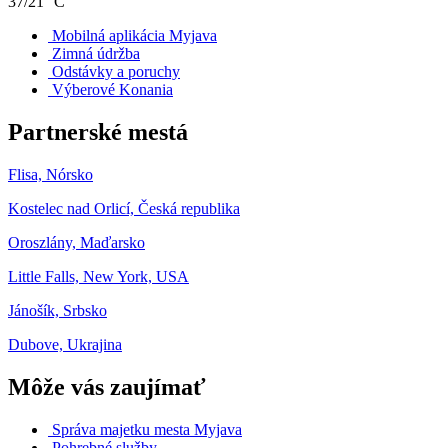
37/21 °C
Mobilná aplikácia Myjava
Zimná údržba
Odstávky a poruchy
Výberové Konania
Partnerské mestá
Flisa, Nórsko
Kostelec nad Orlicí, Česká republika
Oroszlány, Maďarsko
Little Falls, New York, USA
Jánošík, Srbsko
Dubove, Ukrajina
Môže vás zaujímať
Správa majetku mesta Myjava
Pohrebné služby