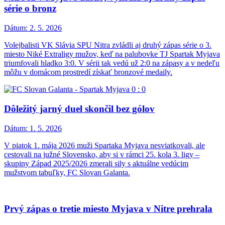
série o bronz
Dátum:
2. 5. 2026
Volejbalisti VK Slávia SPU Nitra zvládli aj druhý zápas série o 3.
miesto Niké Extraligy mužov, keď na palubovke TJ Spartak Myjava
triumfovali hladko 3:0. V sérii tak vedú už 2:0 na zápasy a v nedeľu
môžu v domácom prostredí získať bronzové medaily.
Dôležitý jarný duel skončil bez gólov
Dátum:
1. 5. 2026
V piatok 1. mája 2026 muži Spartaka Myjava nesviatkovali, ale
cestovali na južné Slovensko, aby si v rámci 25. kola 3. ligy –
skupiny Západ 2025/2026 zmerali sily s aktuálne vedúcim
mužstvom tabuľky, FC Slovan Galanta.
Prvý zápas o tretie miesto Myjava v Nitre prehrala