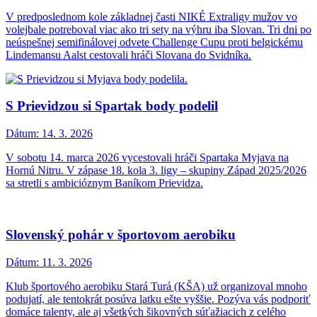
V predposlednom kole základnej časti NIKÉ Extraligy mužov vo
volejbale potreboval viac ako tri sety na výhru iba Slovan. Tri dni po
neúspešnej semifinálovej odvete Challenge Cupu proti belgickému
Lindemansu Aalst cestovali hráči Slovana do Svidníka.
S Prievidzou si Spartak body podelil
Dátum:
14. 3. 2026
V sobotu 14. marca 2026 vycestovali hráči Spartaka Myjava na
Hornú Nitru. V zápase 18. kola 3. ligy – skupiny Západ 2025/2026
sa stretli s ambicióznym Baníkom Prievidza.
Slovenský pohár v športovom aerobiku
Dátum:
11. 3. 2026
Klub športového aerobiku Stará Turá (KŠA) už organizoval mnoho
podujatí, ale tentokrát posúva latku ešte vyššie. Pozýva vás podporiť
domáce talenty, ale aj všetkých šikovných súťažiacich z celého