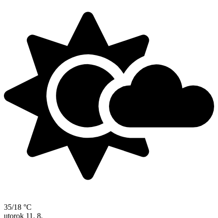
35/18 °C
utorok
11. 8.