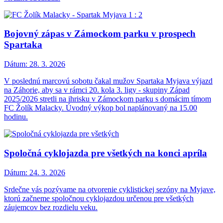
Bojovný zápas v Zámockom parku v prospech
Spartaka
Dátum:
28. 3. 2026
V poslednú marcovú sobotu čakal mužov Spartaka Myjava výjazd
na Záhorie, aby sa v rámci 20. kola 3. ligy - skupiny Západ
2025/2026 stretli na ihrisku v Zámockom parku s domácim tímom
FC Žolík Malacky. Úvodný výkop bol naplánovaný na 15.00
hodinu.
Spoločná cyklojazda pre všetkých na konci apríla
Dátum:
24. 3. 2026
Srdečne vás pozývame na otvorenie cyklistickej sezóny na Myjave,
ktorú začneme spoločnou cyklojazdou určenou pre všetkých
záujemcov bez rozdielu veku.