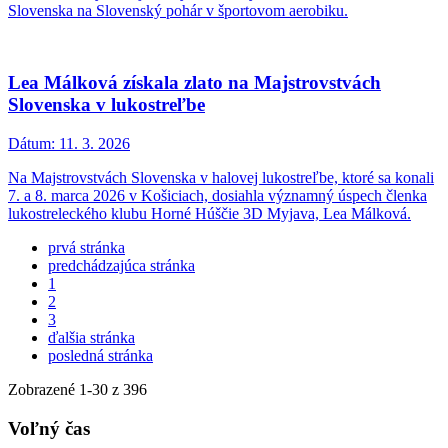
Slovenska na Slovenský pohár v športovom aerobiku.
Lea Málková získala zlato na Majstrovstvách
Slovenska v lukostreľbe
Dátum:
11. 3. 2026
Na Majstrovstvách Slovenska v halovej lukostreľbe, ktoré sa konali
7. a 8. marca 2026 v Košiciach, dosiahla významný úspech členka
lukostreleckého klubu Horné Húščie 3D Myjava, Lea Málková.
prvá stránka
predchádzajúca stránka
1
2
3
ďalšia stránka
posledná stránka
Zobrazené
1
-
30
z 396
Voľný čas