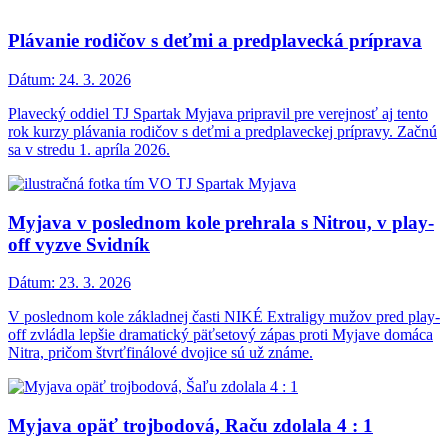
Plávanie rodičov s deťmi a predplavecká príprava
Dátum:
24. 3. 2026
Plavecký oddiel TJ Spartak Myjava pripravil pre verejnosť aj tento
rok kurzy plávania rodičov s deťmi a predplaveckej prípravy. Začnú
sa v stredu 1. apríla 2026.
Myjava v poslednom kole prehrala s Nitrou, v play-
off vyzve Svidník
Dátum:
23. 3. 2026
V poslednom kole základnej časti NIKÉ Extraligy mužov pred play-
off zvládla lepšie dramatický päťsetový zápas proti Myjave domáca
Nitra, pričom štvrťfinálové dvojice sú už známe.
Myjava opäť trojbodová, Raču zdolala 4 : 1