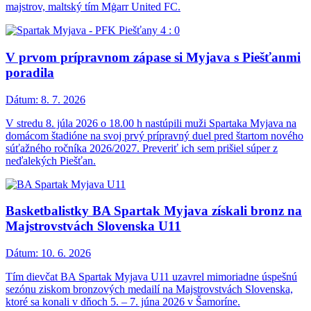
majstrov, maltský tím Mġarr United FC.
V prvom prípravnom zápase si Myjava s Piešťanmi
poradila
Dátum:
8. 7. 2026
V stredu 8. júla 2026 o 18.00 h nastúpili muži Spartaka Myjava na
domácom štadióne na svoj prvý prípravný duel pred štartom nového
súťažného ročníka 2026/2027. Preveriť ich sem prišiel súper z
neďalekých Piešťan.
Basketbalistky BA Spartak Myjava získali bronz na
Majstrovstvách Slovenska U11
Dátum:
10. 6. 2026
Tím dievčat BA Spartak Myjava U11 uzavrel mimoriadne úspešnú
sezónu ziskom bronzových medailí na Majstrovstvách Slovenska,
ktoré sa konali v dňoch 5. – 7. júna 2026 v Šamoríne.