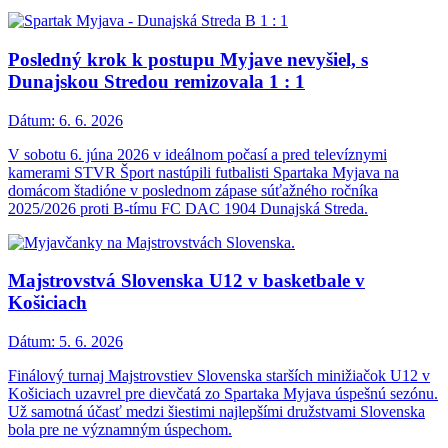
Posledný krok k postupu Myjave nevyšiel, s
Dunajskou Stredou remizovala 1 : 1
Dátum:
6. 6. 2026
V sobotu 6. júna 2026 v ideálnom počasí a pred televíznymi
kamerami STVR Šport nastúpili futbalisti Spartaka Myjava na
domácom štadióne v poslednom zápase súťažného ročníka
2025/2026 proti B-tímu FC DAC 1904 Dunajská Streda.
Majstrovstvá Slovenska U12 v basketbale v
Košiciach
Dátum:
5. 6. 2026
Finálový turnaj Majstrovstiev Slovenska starších minižiačok U12 v
Košiciach uzavrel pre dievčatá zo Spartaka Myjava úspešnú sezónu.
Už samotná účasť medzi šiestimi najlepšími družstvami Slovenska
bola pre ne významným úspechom.