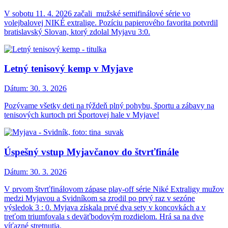
V sobotu 11. 4. 2026 začali mužské semifinálové série vo
volejbalovej NIKÉ extralige. Pozíciu papierového favorita potvrdil
bratislavský Slovan, ktorý zdolal Myjavu 3:0.
Letný tenisový kemp v Myjave
Dátum:
30. 3. 2026
Pozývame všetky deti na týždeň plný pohybu, športu a zábavy na
tenisových kurtoch pri Športovej hale v Myjave!
Úspešný vstup Myjavčanov do štvrťfinále
Dátum:
30. 3. 2026
V prvom štvrťfinálovom zápase play-off série Niké Extraligy mužov
medzi Myjavou a Svidníkom sa zrodil po prvý raz v sezóne
výsledok 3 : 0. Myjava získala prvé dva sety v koncovkách a v
treťom triumfovala s deväťbodovým rozdielom. Hrá sa na dve
víťazné stretnutia.