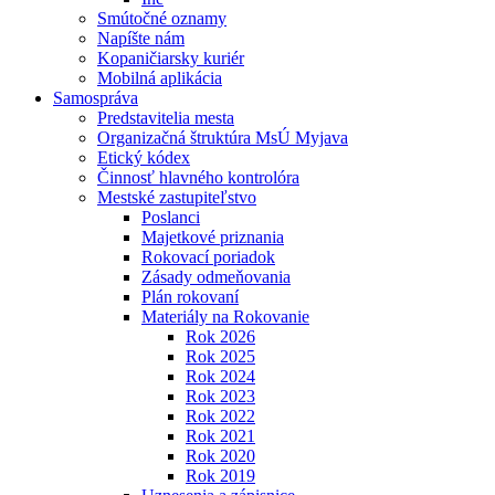
Smútočné oznamy
Napíšte nám
Kopaničiarsky kuriér
Mobilná aplikácia
Samospráva
Predstavitelia mesta
Organizačná štruktúra MsÚ Myjava
Etický kódex
Činnosť hlavného kontrolóra
Mestské zastupiteľstvo
Poslanci
Majetkové priznania
Rokovací poriadok
Zásady odmeňovania
Plán rokovaní
Materiály na Rokovanie
Rok 2026
Rok 2025
Rok 2024
Rok 2023
Rok 2022
Rok 2021
Rok 2020
Rok 2019