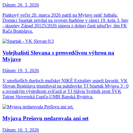
Dátum:
20. 3. 2026
Piatkový večer 20. marca 2026 patril na Myjave opäť futbalu.
Domáci Spartak privítal na svojom štadióne v rámci 19. kola 3. ligy
- skupiny Západ 20125/2026 súpera z dolnej časti tabuľky, tím FK
Rača Bratislava.
Volejbalisti Slovana s presvedčivou výhrou na
Myjave
Dátum:
19. 3. 2026
V utorňajších dueloch mužskej NIKÉ Extraligy uspeli favoriti. VK
Slovan Bratislava triumfoval na palubovke TJ Spartak Myjava 3 : 0
a rovnakým výsledkom zvíťazil aj TJ Slávia Svidník proti ŠVK
Tatran Slovenská Ľupča-UMB Banská Bystrica.
Myjava Prešovu nedarovala ani set
Dátum:
16. 3. 2026