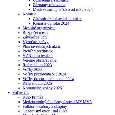
Uznesenia a zápisnice
Záznamy rokovania
Mestské zastupiteľstvo od roku 2024
Komisie
Zápisnice z rokovania komisie
Komisie od roku 2024
Mestské organizácie
Rozpočet mesta
Záverečné účty
Výročné správy
Plán investičných akcií
Prehľad predpisov
VZN po schválení
Verejné obstarávanie
Referendum 2023
Voľby 2023
Voľby prezidenta SR 2024
Voľby do europarlamentu 2024
Referendum 2026
Komunálne voľby 2026
Voľný čas
Kino Primáš
Medzinárodný folklórny festival MYJAVA
Folklórne súbory a skupiny
Gazdovský dvor Turá Lúka