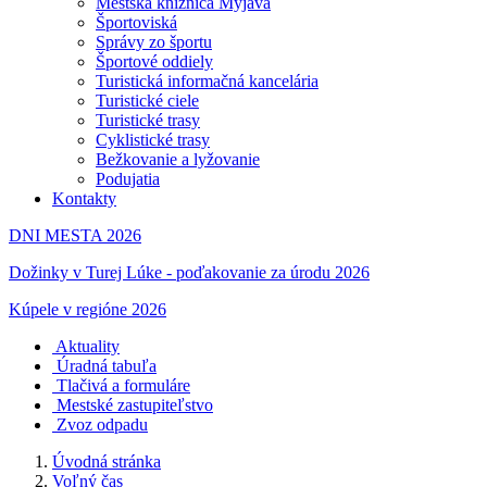
Mestská knižnica Myjava
Športoviská
Správy zo športu
Športové oddiely
Turistická informačná kancelária
Turistické ciele
Turistické trasy
Cyklistické trasy
Bežkovanie a lyžovanie
Podujatia
Kontakty
DNI MESTA 2026
Dožinky v Turej Lúke - poďakovanie za úrodu 2026
Kúpele v regióne 2026
Aktuality
Úradná tabuľa
Tlačivá a formuláre
Mestské zastupiteľstvo
Zvoz odpadu
Úvodná stránka
Voľný čas