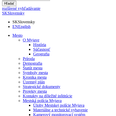
Hľadať
rozšírené vyhľadávanie
SK
Slovensky
SK
Slovensky
EN
English
Mesto
O Myjave
História
Súčasnosť
Geografia
Príroda
Demografia
Štatút mesta
Symboly mesta
Kronika mesta
Územný plán
Strategické dokumenty
Projekty mesta
Kontakty na dôležité inštitúcie
Mestská polícia Myjava
Úlohy Mestskej polície Myjava
Materiálne a technické vybavenie
Kamerový monitorovací systém