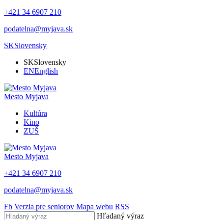
+421 34 6907 210
podatelna@myjava.sk
SK
Slovensky
SK
Slovensky
EN
English
Mesto
Myjava
Kultúra
Kino
ZUŠ
Mesto
Myjava
+421 34 6907 210
podatelna@myjava.sk
Fb
Verzia pre seniorov
Mapa webu
RSS
Hľadaný výraz