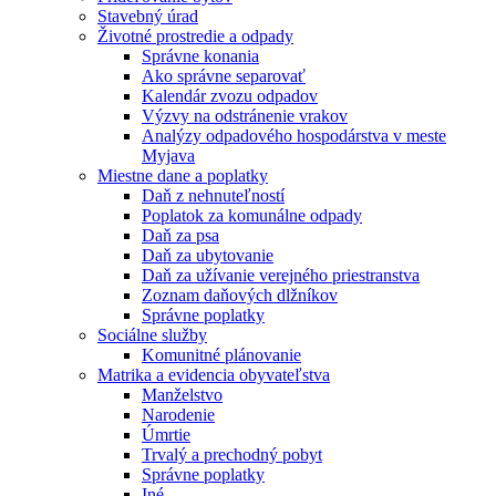
Stavebný úrad
Životné prostredie a odpady
Správne konania
Ako správne separovať
Kalendár zvozu odpadov
Výzvy na odstránenie vrakov
Analýzy odpadového hospodárstva v meste
Myjava
Miestne dane a poplatky
Daň z nehnuteľností
Poplatok za komunálne odpady
Daň za psa
Daň za ubytovanie
Daň za užívanie verejného priestranstva
Zoznam daňových dlžníkov
Správne poplatky
Sociálne služby
Komunitné plánovanie
Matrika a evidencia obyvateľstva
Manželstvo
Narodenie
Úmrtie
Trvalý a prechodný pobyt
Správne poplatky
Iné