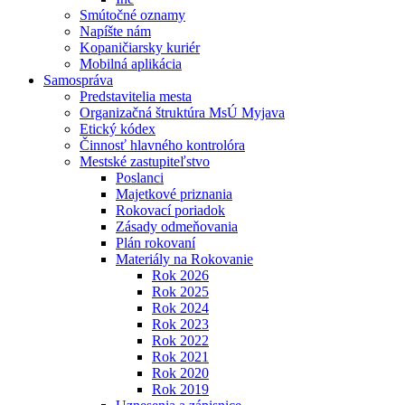
Smútočné oznamy
Napíšte nám
Kopaničiarsky kuriér
Mobilná aplikácia
Samospráva
Predstavitelia mesta
Organizačná štruktúra MsÚ Myjava
Etický kódex
Činnosť hlavného kontrolóra
Mestské zastupiteľstvo
Poslanci
Majetkové priznania
Rokovací poriadok
Zásady odmeňovania
Plán rokovaní
Materiály na Rokovanie
Rok 2026
Rok 2025
Rok 2024
Rok 2023
Rok 2022
Rok 2021
Rok 2020
Rok 2019