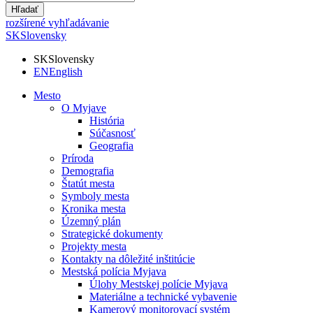
Hľadať
rozšírené vyhľadávanie
SK
Slovensky
SK
Slovensky
EN
English
Mesto
O Myjave
História
Súčasnosť
Geografia
Príroda
Demografia
Štatút mesta
Symboly mesta
Kronika mesta
Územný plán
Strategické dokumenty
Projekty mesta
Kontakty na dôležité inštitúcie
Mestská polícia Myjava
Úlohy Mestskej polície Myjava
Materiálne a technické vybavenie
Kamerový monitorovací systém