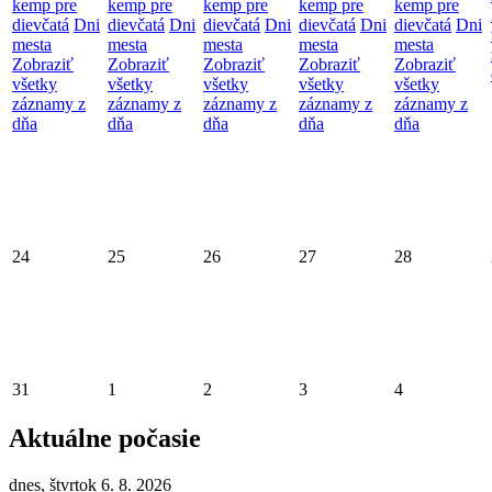
kemp pre
kemp pre
kemp pre
kemp pre
kemp pre
dievčatá
Dni
dievčatá
Dni
dievčatá
Dni
dievčatá
Dni
dievčatá
Dni
mesta
mesta
mesta
mesta
mesta
Zobraziť
Zobraziť
Zobraziť
Zobraziť
Zobraziť
všetky
všetky
všetky
všetky
všetky
záznamy z
záznamy z
záznamy z
záznamy z
záznamy z
dňa
dňa
dňa
dňa
dňa
24
25
26
27
28
31
1
2
3
4
Aktuálne počasie
dnes, štvrtok 6. 8. 2026