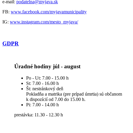
e-mail:
podatelna@myjava.sk
FB:
www.facebook.com/myjavamunicipality
IG:
www.instagram.com/mesto_myjava/
GDPR
Úradné hodiny júl - august
Po - Ut: 7.00 - 15.00 h
St: 7.00 - 16.00 h
Št: nestránkový deň
Pokladňa a matrika (pre prípad úmrtia) sú občanom
k dispozícií od 7.00 do 15.00 h.
Pi: 7.00 - 14.00 h
prestávka: 11.30 - 12.30 h