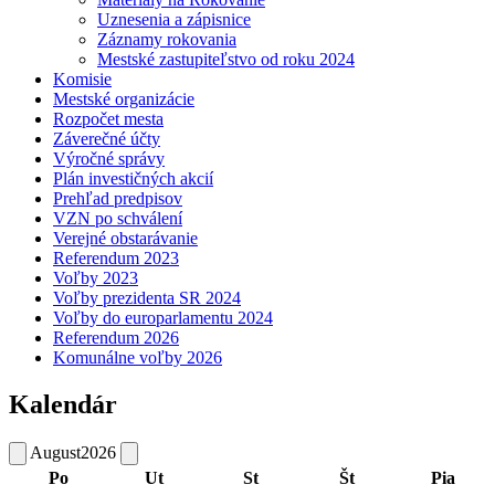
Uznesenia a zápisnice
Záznamy rokovania
Mestské zastupiteľstvo od roku 2024
Komisie
Mestské organizácie
Rozpočet mesta
Záverečné účty
Výročné správy
Plán investičných akcií
Prehľad predpisov
VZN po schválení
Verejné obstarávanie
Referendum 2023
Voľby 2023
Voľby prezidenta SR 2024
Voľby do europarlamentu 2024
Referendum 2026
Komunálne voľby 2026
Kalendár
August
2026
Po
Ut
St
Št
Pia