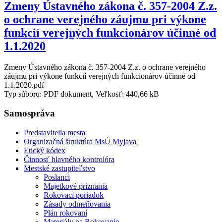
Zmeny Ústavného zákona č. 357-2004 Z.z.
o ochrane verejného záujmu pri výkone
funkcií verejných funkcionárov účinné od
1.1.2020
Zmeny Ústavného zákona č. 357-2004 Z.z. o ochrane verejného
záujmu pri výkone funkcií verejných funkcionárov účinné od
1.1.2020.pdf
Typ súboru: PDF dokument, Veľkosť: 440,66 kB
Samospráva
Predstavitelia mesta
Organizačná štruktúra MsÚ Myjava
Etický kódex
Činnosť hlavného kontrolóra
Mestské zastupiteľstvo
Poslanci
Majetkové priznania
Rokovací poriadok
Zásady odmeňovania
Plán rokovaní
Materiály na Rokovanie