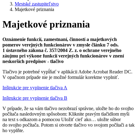
Mestské zastupiteľstvo
Majetkové priznania
Majetkové priznania
Oznámenie funkcií, zamestnaní, činností a majetkových
pomerov verejných funkcionárov v zmysle článku 7 ods.
1 ústavného zákona č. 357/2004 Z. z. o ochrane verejného
záujmu pri výkone funkcií verejných funkcionárov v znení
neskorších predpisov - tlačivo
Tlačivo je potrebné vypĺňať v aplikácii Adobe Acrobat Reader DC.
V opačnom prípade nie je možné formulár korektne vyplniť.
Inštrukcie pre vyplnenie tlačiva A
Inštrukcie pre vyplnenie tlačiva B
V prípade, že sa vám tlačivo nezobrazí správne, uložte ho do svojho
počítača nasledovným spôsobom: Kliknite pravým tlačidlom myši
na text s odkazom a pomocou Uložiť cieľ ako… uložte súbor
do svojho počítača. Potom si otvorte tlačivo vo svojom počítači a tak
ho vyplňte.