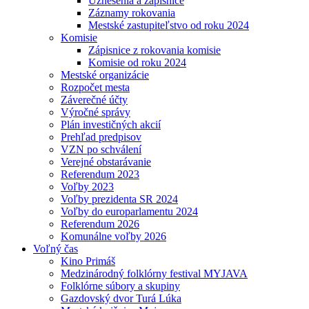
Uznesenia a zápisnice
Záznamy rokovania
Mestské zastupiteľstvo od roku 2024
Komisie
Zápisnice z rokovania komisie
Komisie od roku 2024
Mestské organizácie
Rozpočet mesta
Záverečné účty
Výročné správy
Plán investičných akcií
Prehľad predpisov
VZN po schválení
Verejné obstarávanie
Referendum 2023
Voľby 2023
Voľby prezidenta SR 2024
Voľby do europarlamentu 2024
Referendum 2026
Komunálne voľby 2026
Voľný čas
Kino Primáš
Medzinárodný folklórny festival MYJAVA
Folklórne súbory a skupiny
Gazdovský dvor Turá Lúka