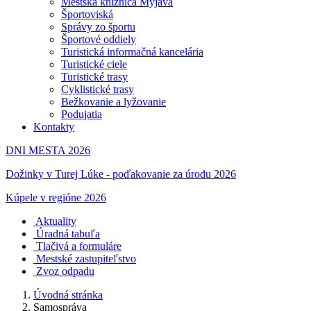
Mestská knižnica Myjava
Športoviská
Správy zo športu
Športové oddiely
Turistická informačná kancelária
Turistické ciele
Turistické trasy
Cyklistické trasy
Bežkovanie a lyžovanie
Podujatia
Kontakty
DNI MESTA 2026
Dožinky v Turej Lúke - poďakovanie za úrodu 2026
Kúpele v regióne 2026
Aktuality
Úradná tabuľa
Tlačivá a formuláre
Mestské zastupiteľstvo
Zvoz odpadu
Úvodná stránka
Samospráva