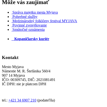
Môže vás zaujímať
Správa majetku mesta Myjava
Pohrebné služby
Medzinárodný folklórny festival MYJAVA
Povinné zverejňovanie
Smútočné oznámenia
Kopaničiarsky kuriér
Kontakt
Mesto Myjava
Námestie M. R. Štefánika 560/4
907 14 Myjava
IČO: 00309745, DIČ: 2021081491
IČ DPH: nie je platcom DPH
tel.:
+421 34 6907 210
(podateľňa)