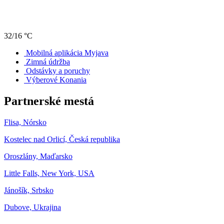
32/16 °C
Mobilná aplikácia Myjava
Zimná údržba
Odstávky a poruchy
Výberové Konania
Partnerské mestá
Flisa, Nórsko
Kostelec nad Orlicí, Česká republika
Oroszlány, Maďarsko
Little Falls, New York, USA
Jánošík, Srbsko
Dubove, Ukrajina