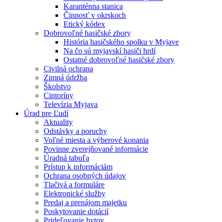
Karanténna stanica
Činnosť v okrskoch
Etický kódex
Dobrovoľné hasičské zbory
História hasičského spolku v Myjave
Na čo sú myjavskí hasiči hrdí
Ostatné dobrovoľné hasičské zbory
Civilná ochrana
Zimná údržba
Školstvo
Cintoríny
Televízia Myjava
Úrad pre Ľudí
Aktuality
Odstávky a poruchy
Voľné miesta a výberové konania
Povinne zverejňované informácie
Úradná tabuľa
Prístup k informáciám
Ochrana osobných údajov
Tlačivá a formuláre
Elektronické služby
Predaj a prenájom majetku
Poskytovanie dotácií
Prideľovanie bytov