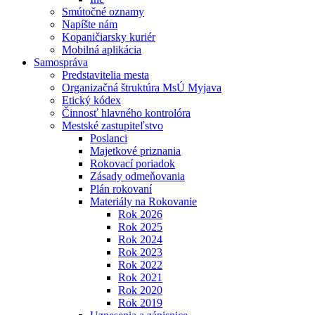
Smútočné oznamy
Napíšte nám
Kopaničiarsky kuriér
Mobilná aplikácia
Samospráva
Predstavitelia mesta
Organizačná štruktúra MsÚ Myjava
Etický kódex
Činnosť hlavného kontrolóra
Mestské zastupiteľstvo
Poslanci
Majetkové priznania
Rokovací poriadok
Zásady odmeňovania
Plán rokovaní
Materiály na Rokovanie
Rok 2026
Rok 2025
Rok 2024
Rok 2023
Rok 2022
Rok 2021
Rok 2020
Rok 2019