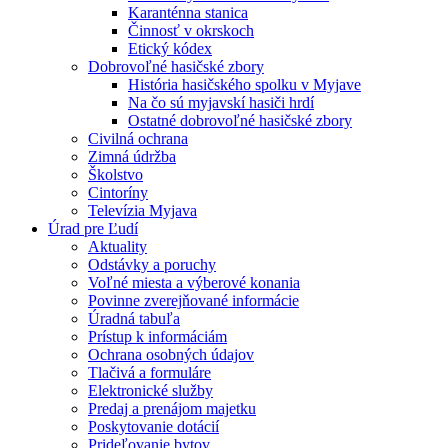
Karanténna stanica
Činnosť v okrskoch
Etický kódex
Dobrovoľné hasičské zbory
História hasičského spolku v Myjave
Na čo sú myjavskí hasiči hrdí
Ostatné dobrovoľné hasičské zbory
Civilná ochrana
Zimná údržba
Školstvo
Cintoríny
Televízia Myjava
Úrad pre Ľudí
Aktuality
Odstávky a poruchy
Voľné miesta a výberové konania
Povinne zverejňované informácie
Úradná tabuľa
Prístup k informáciám
Ochrana osobných údajov
Tlačivá a formuláre
Elektronické služby
Predaj a prenájom majetku
Poskytovanie dotácií
Prideľovanie bytov