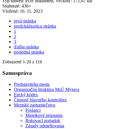
Typ súboru: PDF dokument, Veľkosť: 171,67 kB
Stiahnuté: 436×
Vložené:
16. 11. 2023
prvá stránka
predchádzajúca stránka
1
2
3
ďalšia stránka
posledná stránka
Zobrazené
1
-
20
z 116
Samospráva
Predstavitelia mesta
Organizačná štruktúra MsÚ Myjava
Etický kódex
Činnosť hlavného kontrolóra
Mestské zastupiteľstvo
Poslanci
Majetkové priznania
Rokovací poriadok
Zásady odmeňovania