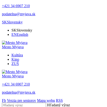
+421 34 6907 210
podatelna@myjava.sk
SK
Slovensky
SK
Slovensky
EN
English
Mesto
Myjava
Kultúra
Kino
ZUŠ
Mesto
Myjava
+421 34 6907 210
podatelna@myjava.sk
Fb
Verzia pre seniorov
Mapa webu
RSS
Hľadaný výraz