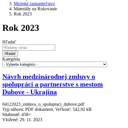
Mestské zastupiteľstvo
Materiály na Rokovanie
Rok 2023
Rok 2023
Hľadať
Hľadať
Kategória
Návrh medzinárodnej zmluvy o
spolupráci a partnerstve s mestom
Dubove - Ukrajina
04122023_zmluva_o_spolupraci_dubove.pdf
Typ súboru: PDF dokument, Veľkosť: 542,92 kB
Stiahnuté: 458×
Vložené:
29. 11. 2023