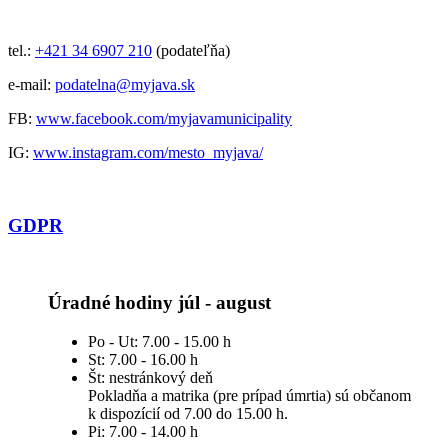
tel.:
+421 34 6907 210
(podateľňa)
e-mail:
podatelna@myjava.sk
FB:
www.facebook.com/myjavamunicipality
IG:
www.instagram.com/mesto_myjava/
GDPR
Úradné hodiny júl - august
Po - Ut: 7.00 - 15.00 h
St: 7.00 - 16.00 h
Št: nestránkový deň
Pokladňa a matrika (pre prípad úmrtia) sú občanom
k dispozícií od 7.00 do 15.00 h.
Pi: 7.00 - 14.00 h