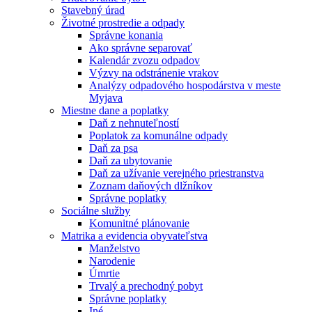
Stavebný úrad
Životné prostredie a odpady
Správne konania
Ako správne separovať
Kalendár zvozu odpadov
Výzvy na odstránenie vrakov
Analýzy odpadového hospodárstva v meste
Myjava
Miestne dane a poplatky
Daň z nehnuteľností
Poplatok za komunálne odpady
Daň za psa
Daň za ubytovanie
Daň za užívanie verejného priestranstva
Zoznam daňových dlžníkov
Správne poplatky
Sociálne služby
Komunitné plánovanie
Matrika a evidencia obyvateľstva
Manželstvo
Narodenie
Úmrtie
Trvalý a prechodný pobyt
Správne poplatky
Iné