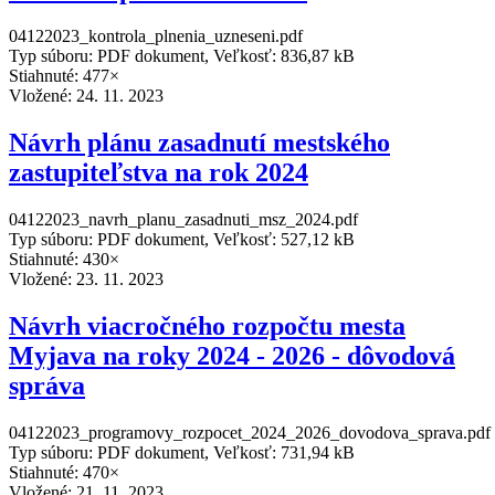
04122023_kontrola_plnenia_uzneseni.pdf
Typ súboru: PDF dokument, Veľkosť: 836,87 kB
Stiahnuté: 477×
Vložené:
24. 11. 2023
Návrh plánu zasadnutí mestského
zastupiteľstva na rok 2024
04122023_navrh_planu_zasadnuti_msz_2024.pdf
Typ súboru: PDF dokument, Veľkosť: 527,12 kB
Stiahnuté: 430×
Vložené:
23. 11. 2023
Návrh viacročného rozpočtu mesta
Myjava na roky 2024 - 2026 - dôvodová
správa
04122023_programovy_rozpocet_2024_2026_dovodova_sprava.pdf
Typ súboru: PDF dokument, Veľkosť: 731,94 kB
Stiahnuté: 470×
Vložené:
21. 11. 2023