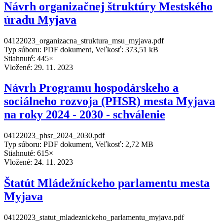
Návrh organizačnej štruktúry Mestského
úradu Myjava
04122023_organizacna_struktura_msu_myjava.pdf
Typ súboru: PDF dokument, Veľkosť: 373,51 kB
Stiahnuté: 445×
Vložené:
29. 11. 2023
Návrh Programu hospodárskeho a
sociálneho rozvoja (PHSR) mesta Myjava
na roky 2024 - 2030 - schválenie
04122023_phsr_2024_2030.pdf
Typ súboru: PDF dokument, Veľkosť: 2,72 MB
Stiahnuté: 615×
Vložené:
24. 11. 2023
Štatút Mládežníckeho parlamentu mesta
Myjava
04122023_statut_mladeznickeho_parlamentu_myjava.pdf