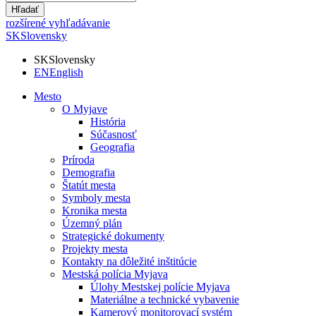
Hľadať
rozšírené vyhľadávanie
SK
Slovensky
SK
Slovensky
EN
English
Mesto
O Myjave
História
Súčasnosť
Geografia
Príroda
Demografia
Štatút mesta
Symboly mesta
Kronika mesta
Územný plán
Strategické dokumenty
Projekty mesta
Kontakty na dôležité inštitúcie
Mestská polícia Myjava
Úlohy Mestskej polície Myjava
Materiálne a technické vybavenie
Kamerový monitorovací systém