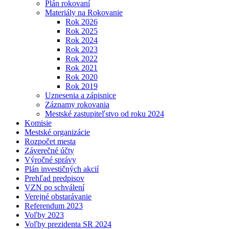
Plán rokovaní
Materiály na Rokovanie
Rok 2026
Rok 2025
Rok 2024
Rok 2023
Rok 2022
Rok 2021
Rok 2020
Rok 2019
Uznesenia a zápisnice
Záznamy rokovania
Mestské zastupiteľstvo od roku 2024
Komisie
Mestské organizácie
Rozpočet mesta
Záverečné účty
Výročné správy
Plán investičných akcií
Prehľad predpisov
VZN po schválení
Verejné obstarávanie
Referendum 2023
Voľby 2023
Voľby prezidenta SR 2024