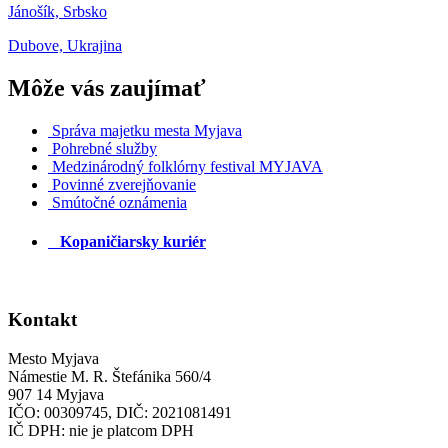
Jánošík, Srbsko
Dubove, Ukrajina
Môže vás zaujímať
Správa majetku mesta Myjava
Pohrebné služby
Medzinárodný folklórny festival MYJAVA
Povinné zverejňovanie
Smútočné oznámenia
Kopaničiarsky kuriér
Kontakt
Mesto Myjava
Námestie M. R. Štefánika 560/4
907 14 Myjava
IČO: 00309745, DIČ: 2021081491
IČ DPH: nie je platcom DPH