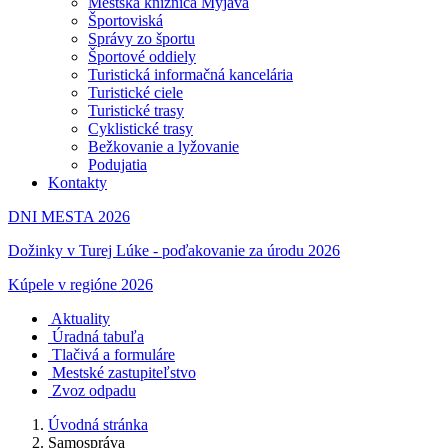
Mestská knižnica Myjava
Športoviská
Správy zo športu
Športové oddiely
Turistická informačná kancelária
Turistické ciele
Turistické trasy
Cyklistické trasy
Bežkovanie a lyžovanie
Podujatia
Kontakty
DNI MESTA 2026
Dožinky v Turej Lúke - poďakovanie za úrodu 2026
Kúpele v regióne 2026
Aktuality
Úradná tabuľa
Tlačivá a formuláre
Mestské zastupiteľstvo
Zvoz odpadu
Úvodná stránka
Samospráva