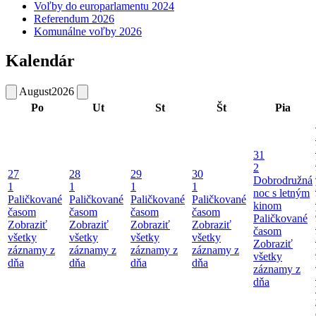
Voľby do europarlamentu 2024
Referendum 2026
Komunálne voľby 2026
Kalendár
August
2026
Po
Ut
St
Št
Pia
31
2
27
28
29
30
Dobrodružná
1
1
1
1
noc s letným
Paličkované
Paličkované
Paličkované
Paličkované
kinom
časom
časom
časom
časom
Paličkované
Zobraziť
Zobraziť
Zobraziť
Zobraziť
časom
všetky
všetky
všetky
všetky
Zobraziť
záznamy z
záznamy z
záznamy z
záznamy z
všetky
dňa
dňa
dňa
dňa
záznamy z
dňa