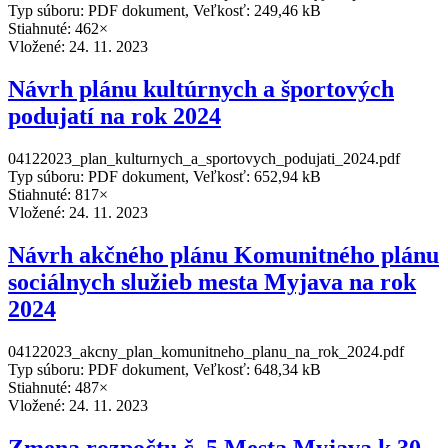
Typ súboru: PDF dokument, Veľkosť: 249,46 kB
Stiahnuté: 462×
Vložené:
24. 11. 2023
Návrh plánu kultúrnych a športových
podujatí na rok 2024
04122023_plan_kulturnych_a_sportovych_podujati_2024.pdf
Typ súboru: PDF dokument, Veľkosť: 652,94 kB
Stiahnuté: 817×
Vložené:
24. 11. 2023
Návrh akčného plánu Komunitného plánu
sociálnych služieb mesta Myjava na rok
2024
04122023_akcny_plan_komunitneho_planu_na_rok_2024.pdf
Typ súboru: PDF dokument, Veľkosť: 648,34 kB
Stiahnuté: 487×
Vložené:
24. 11. 2023
Zmena rozpočtu č. 5 Mesta Myjava k 30.