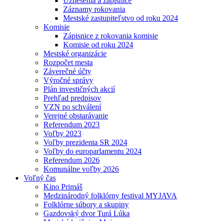
Uznesenia a zápisnice
Záznamy rokovania
Mestské zastupiteľstvo od roku 2024
Komisie
Zápisnice z rokovania komisie
Komisie od roku 2024
Mestské organizácie
Rozpočet mesta
Záverečné účty
Výročné správy
Plán investičných akcií
Prehľad predpisov
VZN po schválení
Verejné obstarávanie
Referendum 2023
Voľby 2023
Voľby prezidenta SR 2024
Voľby do europarlamentu 2024
Referendum 2026
Komunálne voľby 2026
Voľný čas
Kino Primáš
Medzinárodný folklórny festival MYJAVA
Folklórne súbory a skupiny
Gazdovský dvor Turá Lúka