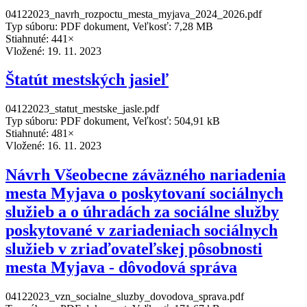
04122023_navrh_rozpoctu_mesta_myjava_2024_2026.pdf
Typ súboru: PDF dokument, Veľkosť: 7,28 MB
Stiahnuté: 441×
Vložené:
19. 11. 2023
Štatút mestských jasieľ
04122023_statut_mestske_jasle.pdf
Typ súboru: PDF dokument, Veľkosť: 504,91 kB
Stiahnuté: 481×
Vložené:
16. 11. 2023
Návrh Všeobecne záväzného nariadenia
mesta Myjava o poskytovaní sociálnych
služieb a o úhradách za sociálne služby
poskytované v zariadeniach sociálnych
služieb v zriaďovateľskej pôsobnosti
mesta Myjava - dôvodová správa
04122023_vzn_socialne_sluzby_dovodova_sprava.pdf