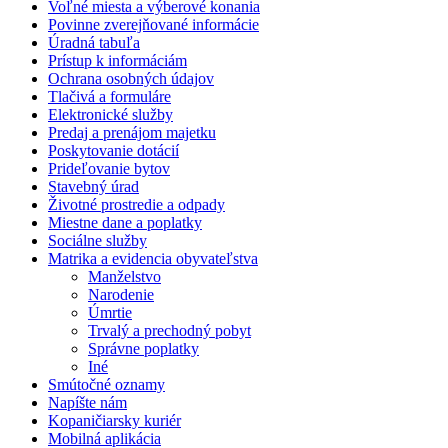
Voľné miesta a výberové konania
Povinne zverejňované informácie
Úradná tabuľa
Prístup k informáciám
Ochrana osobných údajov
Tlačivá a formuláre
Elektronické služby
Predaj a prenájom majetku
Poskytovanie dotácií
Prideľovanie bytov
Stavebný úrad
Životné prostredie a odpady
Miestne dane a poplatky
Sociálne služby
Matrika a evidencia obyvateľstva
Manželstvo
Narodenie
Úmrtie
Trvalý a prechodný pobyt
Správne poplatky
Iné
Smútočné oznamy
Napíšte nám
Kopaničiarsky kuriér
Mobilná aplikácia