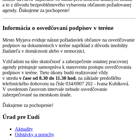
a to z dôvodu bezproblémového vybavenia občanom požadovanej
agendy. Ďakujeme za pochopenie!
Informácia o osvedčovaní podpisov v teréne
Mesto Myjava eviduje nárast požiadaviek občanov na osvedčovanie
podpisov na dokumentoch v teréne napríklad z dôvodu imobility
žiadateľa v domácnosti alebo v nemocnici.
Vzhľadom na túto skutočnosť a zabezpečenie ostatnej pracovnej
agendy pristupuje samospráva k stanoveniu postupu osvedčovania
podpisov v teréne. Tieto úkony budú realizované vždy
v stredu
v čase od 8.30 do 11.30 hod.
na základe predošlého
telefonického dohovoru na čísle 034/6907 202 - Ivana Kubíková.
V uvedenom časovom intervale nebude osvedčovanie
zabezpečované na mestskom úrade.
Ďakujeme za pochopenie!
Úrad pre Ľudí
Aktuality
Odstávky a poruchy