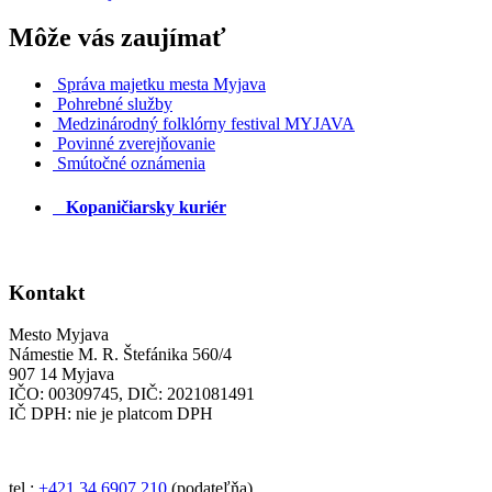
Môže vás zaujímať
Správa majetku mesta Myjava
Pohrebné služby
Medzinárodný folklórny festival MYJAVA
Povinné zverejňovanie
Smútočné oznámenia
Kopaničiarsky kuriér
Kontakt
Mesto Myjava
Námestie M. R. Štefánika 560/4
907 14 Myjava
IČO: 00309745, DIČ: 2021081491
IČ DPH: nie je platcom DPH
tel.:
+421 34 6907 210
(podateľňa)