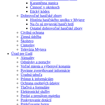
Karanténna stanica
Činnosť v okrskoch
Etický kódex
Dobrovoľné hasičské zbory
História hasičského spolku v Myjave
Na čo sú myjavskí hasiči hrdí
Ostatné dobrovoľné hasičské zbory
Civilná ochrana
Zimná údržba
Školstvo
Cintoríny
Televízia Myjava
Úrad pre Ľudí
Aktuality
Odstávky a poruchy
Voľné miesta a výberové konania
Povinne zverejňované informácie
Úradná tabuľa
Prístup k informáciám
Ochrana osobných údajov
Tlačivá a formuláre
Elektronické služby
Predaj a prenájom majetku
Poskytovanie dotácií
Prideľovanie bytov