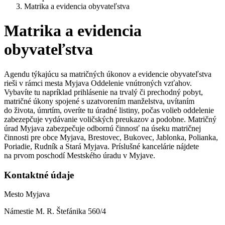
Matrika a evidencia obyvateľstva
Matrika a evidencia
obyvateľstva
Agendu týkajúcu sa matričných úkonov a evidencie obyvateľstva
rieši v rámci mesta Myjava Oddelenie vnútroných vzťahov.
Vybavíte tu napríklad prihlásenie na trvalý či prechodný pobyt,
matričné úkony spojené s uzatvorením manželstva, uvítaním
do života, úmrtím, overíte tu úradné listiny, počas volieb oddelenie
zabezepčuje vydávanie voličských preukazov a podobne. Matričný
úrad Myjava zabezpečuje odbornú činnosť na úseku matričnej
činnosti pre obce Myjava, Brestovec, Bukovec, Jablonka, Polianka,
Poriadie, Rudník a Stará Myjava. Príslušné kancelárie nájdete
na prvom poschodí Mestského úradu v Myjave.
Kontaktné údaje
Mesto Myjava
Námestie M. R. Štefánika 560/4