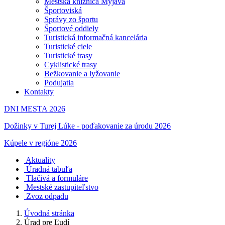
Mestská knižnica Myjava
Športoviská
Správy zo športu
Športové oddiely
Turistická informačná kancelária
Turistické ciele
Turistické trasy
Cyklistické trasy
Bežkovanie a lyžovanie
Podujatia
Kontakty
DNI MESTA 2026
Dožinky v Turej Lúke - poďakovanie za úrodu 2026
Kúpele v regióne 2026
Aktuality
Úradná tabuľa
Tlačivá a formuláre
Mestské zastupiteľstvo
Zvoz odpadu
Úvodná stránka
Úrad pre Ľudí