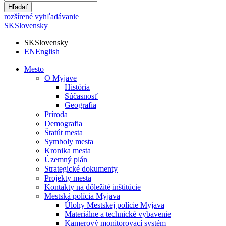
Hľadať
rozšírené vyhľadávanie
SK
Slovensky
SK
Slovensky
EN
English
Mesto
O Myjave
História
Súčasnosť
Geografia
Príroda
Demografia
Štatút mesta
Symboly mesta
Kronika mesta
Územný plán
Strategické dokumenty
Projekty mesta
Kontakty na dôležité inštitúcie
Mestská polícia Myjava
Úlohy Mestskej polície Myjava
Materiálne a technické vybavenie
Kamerový monitorovací systém