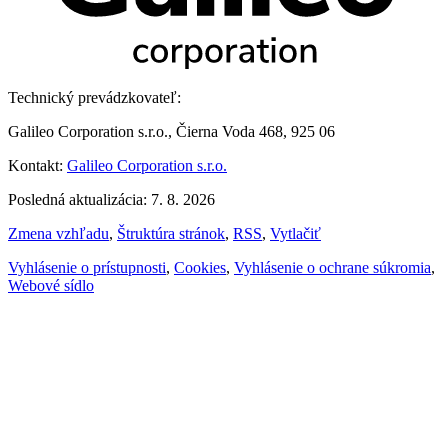
Technický prevádzkovateľ:
Galileo Corporation s.r.o., Čierna Voda 468, 925 06
Kontakt:
Galileo Corporation s.r.o.
Posledná aktualizácia: 7. 8. 2026
Zmena vzhľadu
,
Štruktúra stránok
,
RSS
,
Vytlačiť
Vyhlásenie o prístupnosti
,
Cookies
,
Vyhlásenie o ochrane súkromia
,
Webové sídlo