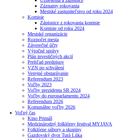
Uznesenia a zápisnice
Záznamy rokovania
Mestské zastupiteľstvo od roku 2024
Komisie
Zápisnice z rokovania komisie
Komisie od roku 2024
Mestské organizácie
Rozpočet mesta
Záverečné účty
Výročné správy
Plán investičných akcií
Prehľad predpisov
VZN po schválení
Verejné obstarávanie
Referendum 2023
Voľby 2023
Voľby prezidenta SR 2024
Voľby do europarlamentu 2024
Referendum 2026
Komunálne voľby 2026
Voľný čas
Kino Primáš
Medzinárodný folklórny festival MYJAVA
Folklórne súbory a skupiny
Gazdovský dvor Turá Lúka