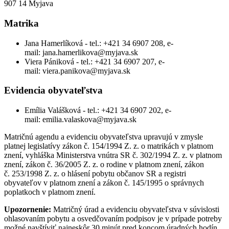
907 14 Myjava
Matrika
Jana Hamerlíková - tel.: +421 34 6907 208, e-
mail: jana.hamerlikova@myjava.sk
Viera Pániková - tel.: +421 34 6907 207, e-
mail: viera.panikova@myjava.sk
Evidencia obyvateľstva
Emília Valášková - tel.: +421 34 6907 202, e-
mail: emilia.valaskova@myjava.sk
Matričnú agendu a evidenciu obyvateľstva upravujú v zmysle
platnej legislatívy zákon č. 154/1994 Z. z. o matrikách v platnom
znení, vyhláška Ministerstva vnútra SR č. 302/1994 Z. z. v platnom
znení, zákon č. 36/2005 Z. z. o rodine v platnom znení, zákon
č. 253/1998 Z. z. o hlásení pobytu občanov SR a registri
obyvateľov v platnom znení a zákon č. 145/1995 o správnych
poplatkoch v platnom znení.
Upozornenie:
Matričný úrad a evidenciu obyvateľstva v súvislosti
ohlasovaním pobytu a osvedčovaním podpisov je v prípade potreby
možné navštíviť najneskôr 30 minút pred koncom úradných hodín,