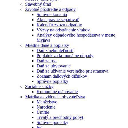
Stavebný úrad
Životné prostredie a odpady
Správne konania
Ako správne separovať
Kalendár zvozu odpadov
Výzvy na odstránenie vrakov
Analýzy odpadového hospodárstva v meste
Myjava
Miestne dane a poplatky
Daň z nehnuteľností
Poplatok za komunálne odpady
Daň za psa
Daň za ubytovanie
Daň za užívanie verejného priestranstva
Zoznam daňových dlžníkov
Správne poplatky
Sociálne služby
Komunitné plánovanie
Matrika a evidencia obyvateľstva
Manželstvo
Narodenie
Úmrtie
Trvalý a prechodný pobyt
Správne poplatky
Iné