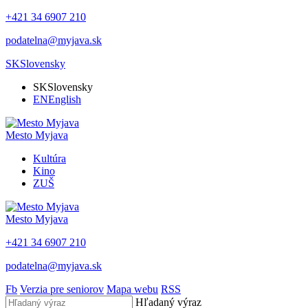
+421 34 6907 210
podatelna@myjava.sk
SK
Slovensky
SK
Slovensky
EN
English
Mesto
Myjava
Kultúra
Kino
ZUŠ
Mesto
Myjava
+421 34 6907 210
podatelna@myjava.sk
Fb
Verzia pre seniorov
Mapa webu
RSS
Hľadaný výraz