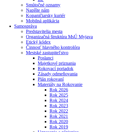
Smútočné oznamy
Napíšte nám
Kopaničiarsky kuriér
Mobilná aplikácia
Samospráva
Predstavitelia mesta
Organizačná štruktúra MsÚ Myjava
Etický kódex
Činnosť hlavného kontrolóra
Mestské zastupiteľstvo
Poslanci
Majetkové priznania
Rokovací poriadok
Zásady odmeňovania
Plán rokovaní
Materiály na Rokovanie
Rok 2026
Rok 2025
Rok 2024
Rok 2023
Rok 2022
Rok 2021
Rok 2020
Rok 2019