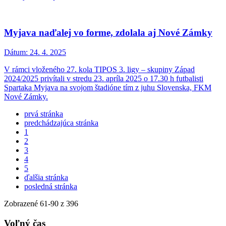
Myjava naďalej vo forme, zdolala aj Nové Zámky
Dátum:
24. 4. 2025
V rámci vloženého 27. kola TIPOS 3. ligy – skupiny Západ
2024/2025 privítali v stredu 23. apríla 2025 o 17.30 h futbalisti
Spartaka Myjava na svojom štadióne tím z juhu Slovenska, FKM
Nové Zámky.
prvá stránka
predchádzajúca stránka
1
2
3
4
5
ďalšia stránka
posledná stránka
Zobrazené
61
-
90
z 396
Voľný čas