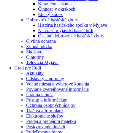
Karanténna stanica
Činnosť v okrskoch
Etický kódex
Dobrovoľné hasičské zbory
História hasičského spolku v Myjave
Na čo sú myjavskí hasiči hrdí
Ostatné dobrovoľné hasičské zbory
Civilná ochrana
Zimná údržba
Školstvo
Cintoríny
Televízia Myjava
Úrad pre Ľudí
Aktuality
Odstávky a poruchy
Voľné miesta a výberové konania
Povinne zverejňované informácie
Úradná tabuľa
Prístup k informáciám
Ochrana osobných údajov
Tlačivá a formuláre
Elektronické služby
Predaj a prenájom majetku
Poskytovanie dotácií
Prideľovanie bytov