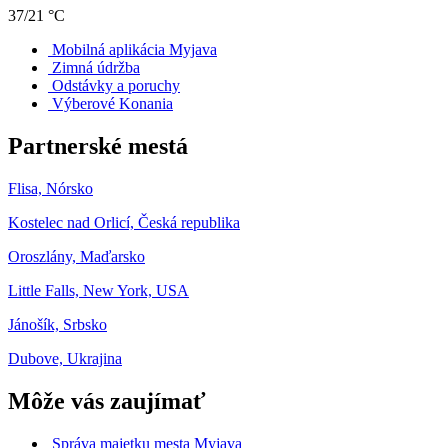
37/21 °C
Mobilná aplikácia Myjava
Zimná údržba
Odstávky a poruchy
Výberové Konania
Partnerské mestá
Flisa, Nórsko
Kostelec nad Orlicí, Česká republika
Oroszlány, Maďarsko
Little Falls, New York, USA
Jánošík, Srbsko
Dubove, Ukrajina
Môže vás zaujímať
Správa majetku mesta Myjava