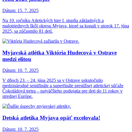
Dátum:
15. 7. 2025
Na 10. ročníku Atletických hier I. stupňa základných a
malotriednych škôl okresu Myjava, ktoré sa konali v utorok 17. júna
2025, sa zúčastnilo 81 detí.
Myjavská atlétka Viktória Hudecová v Ostrave
medzi elitou
Dátum:
10. 7. 2025
V dňoch 23. – 24. júna 2025 sa v Ostrave uskutočnilo
medzinárodné semifinále a superfinále prestížnej atletickej súťaže
Čokoládová tretra – najväčšieho podujatia pre deti do 11 rokov v
strednej Európe.
Detská atletika Myjava opäť excelovala!
Dátum:
10. 7. 2025