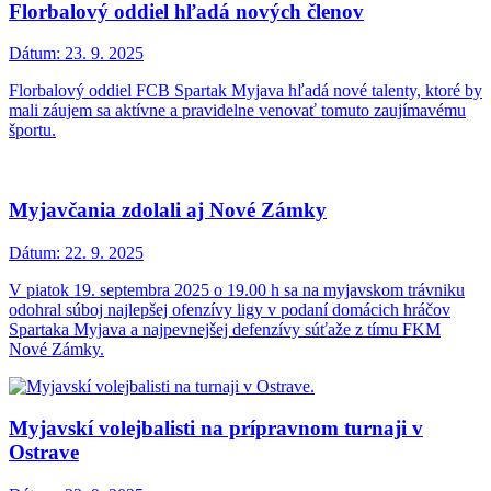
Florbalový oddiel hľadá nových členov
Dátum:
23. 9. 2025
Florbalový oddiel FCB Spartak Myjava hľadá nové talenty, ktoré by
mali záujem sa aktívne a pravidelne venovať tomuto zaujímavému
športu.
Myjavčania zdolali aj Nové Zámky
Dátum:
22. 9. 2025
V piatok 19. septembra 2025 o 19.00 h sa na myjavskom trávniku
odohral súboj najlepšej ofenzívy ligy v podaní domácich hráčov
Spartaka Myjava a najpevnejšej defenzívy súťaže z tímu FKM
Nové Zámky.
Myjavskí volejbalisti na prípravnom turnaji v
Ostrave