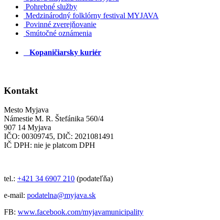
Pohrebné služby
Medzinárodný folklórny festival MYJAVA
Povinné zverejňovanie
Smútočné oznámenia
Kopaničiarsky kuriér
Kontakt
Mesto Myjava
Námestie M. R. Štefánika 560/4
907 14 Myjava
IČO: 00309745, DIČ: 2021081491
IČ DPH: nie je platcom DPH
tel.:
+421 34 6907 210
(podateľňa)
e-mail:
podatelna@myjava.sk
FB:
www.facebook.com/myjavamunicipality