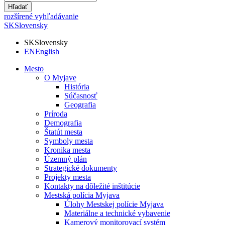
Hľadať
rozšírené vyhľadávanie
SK
Slovensky
SK
Slovensky
EN
English
Mesto
O Myjave
História
Súčasnosť
Geografia
Príroda
Demografia
Štatút mesta
Symboly mesta
Kronika mesta
Územný plán
Strategické dokumenty
Projekty mesta
Kontakty na dôležité inštitúcie
Mestská polícia Myjava
Úlohy Mestskej polície Myjava
Materiálne a technické vybavenie
Kamerový monitorovací systém