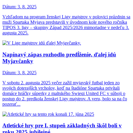
Dátum:
3. 8. 2025
Vzhľadom na program ženskej Ligy majstrov v polovici prázdnin sa
muži Spartaka Myjava predstavili v úvodnom kole nového ročníka
TIPOS 3. ligy – skupiny Západ 2025/2026 mimoriadne v nedeľu 3.
augusta 2025.
Napínavý zápas rozhodlo predĺženie, ďalej idú
Myjavčanky
Dátum:
3. 8. 2025
V sobotu 2. augusta 2025 večer zažil myjavský futbal jeden zo
svojich doterajších vrcholov, keď na štadióne Spartaka privítali
domáce hráčky súperky z maltského Swieqi United FC v súboji o
postup do 2. predkola ženskej Ligy majstrov. A veru, bolo sa na čo
pozerať...
Atletické hry pre I. stupeň základných škôl boli v
roku 2025 jubilejné