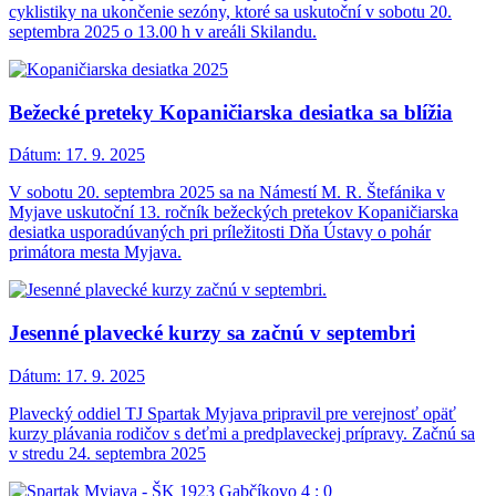
cyklistiky na ukončenie sezóny, ktoré sa uskutoční v sobotu 20.
septembra 2025 o 13.00 h v areáli Skilandu.
Bežecké preteky Kopaničiarska desiatka sa blížia
Dátum:
17. 9. 2025
V sobotu 20. septembra 2025 sa na Námestí M. R. Štefánika v
Myjave uskutoční 13. ročník bežeckých pretekov Kopaničiarska
desiatka usporadúvaných pri príležitosti Dňa Ústavy o pohár
primátora mesta Myjava.
Jesenné plavecké kurzy sa začnú v septembri
Dátum:
17. 9. 2025
Plavecký oddiel TJ Spartak Myjava pripravil pre verejnosť opäť
kurzy plávania rodičov s deťmi a predplaveckej prípravy. Začnú sa
v stredu 24. septembra 2025