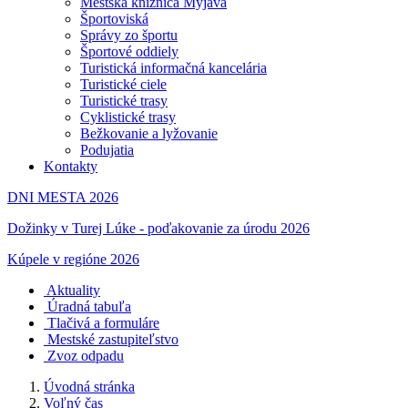
Mestská knižnica Myjava
Športoviská
Správy zo športu
Športové oddiely
Turistická informačná kancelária
Turistické ciele
Turistické trasy
Cyklistické trasy
Bežkovanie a lyžovanie
Podujatia
Kontakty
DNI MESTA 2026
Dožinky v Turej Lúke - poďakovanie za úrodu 2026
Kúpele v regióne 2026
Aktuality
Úradná tabuľa
Tlačivá a formuláre
Mestské zastupiteľstvo
Zvoz odpadu
Úvodná stránka
Voľný čas