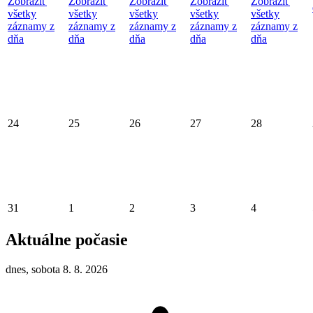
Zobraziť
Zobraziť
Zobraziť
Zobraziť
Zobraziť
všetky
všetky
všetky
všetky
všetky
záznamy z
záznamy z
záznamy z
záznamy z
záznamy z
dňa
dňa
dňa
dňa
dňa
24
25
26
27
28
31
1
2
3
4
Aktuálne počasie
dnes, sobota 8. 8. 2026