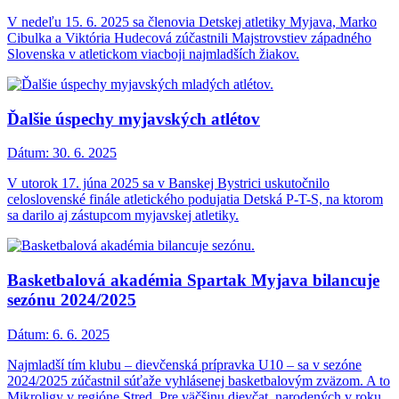
V nedeľu 15. 6. 2025 sa členovia Detskej atletiky Myjava, Marko
Cibulka a Viktória Hudecová zúčastnili Majstrovstiev západného
Slovenska v atletickom viacboji najmladších žiakov.
Ďalšie úspechy myjavských atlétov
Dátum:
30. 6. 2025
V utorok 17. júna 2025 sa v Banskej Bystrici uskutočnilo
celoslovenské finále atletického podujatia Detská P-T-S, na ktorom
sa darilo aj zástupcom myjavskej atletiky.
Basketbalová akadémia Spartak Myjava bilancuje
sezónu 2024/2025
Dátum:
6. 6. 2025
Najmladší tím klubu – dievčenská prípravka U10 – sa v sezóne
2024/2025 zúčastnil súťaže vyhlásenej basketbalovým zväzom. A to
Mikroligy v regióne Stred. Pre väčšinu dievčat, narodených v roku