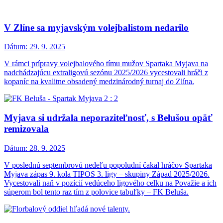
V Zlíne sa myjavským volejbalistom nedarilo
Dátum:
29. 9. 2025
V rámci prípravy volejbalového tímu mužov Spartaka Myjava na
nadchádzajúcu extraligovú sezónu 2025/2026 vycestovali hráči z
kopaníc na kvalitne obsadený medzinárodný turnaj do Zlína.
Myjava si udržala neporaziteľnosť, s Belušou opäť
remizovala
Dátum:
28. 9. 2025
V poslednú septembrovú nedeľu popoludní čakal hráčov Spartaka
Myjava zápas 9. kola TIPOS 3. ligy – skupiny Západ 2025/2026.
Vycestovali naň v pozícií vedúceho ligového celku na Považie a ich
súperom bol tento raz tím z polovice tabuľky – FK Beluša.