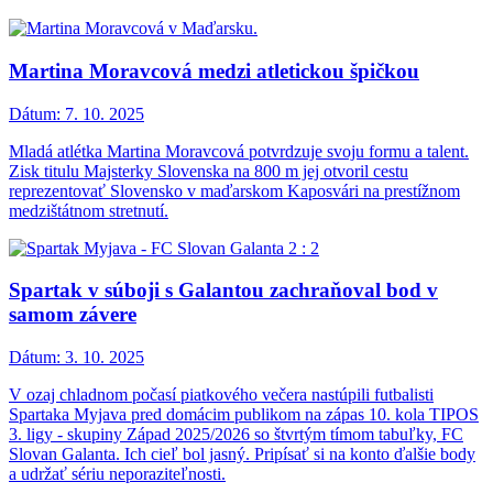
Martina Moravcová medzi atletickou špičkou
Dátum:
7. 10. 2025
Mladá atlétka Martina Moravcová potvrdzuje svoju formu a talent.
Zisk titulu Majsterky Slovenska na 800 m jej otvoril cestu
reprezentovať Slovensko v maďarskom Kaposvári na prestížnom
medzištátnom stretnutí.
Spartak v súboji s Galantou zachraňoval bod v
samom závere
Dátum:
3. 10. 2025
V ozaj chladnom počasí piatkového večera nastúpili futbalisti
Spartaka Myjava pred domácim publikom na zápas 10. kola TIPOS
3. ligy - skupiny Západ 2025/2026 so štvrtým tímom tabuľky, FC
Slovan Galanta. Ich cieľ bol jasný. Pripísať si na konto ďalšie body
a udržať sériu neporaziteľnosti.