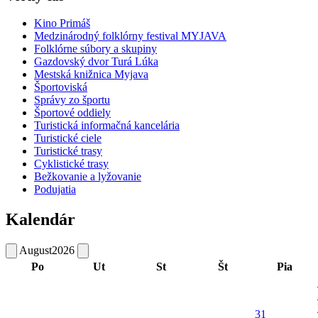
Kino Primáš
Medzinárodný folklórny festival MYJAVA
Folklórne súbory a skupiny
Gazdovský dvor Turá Lúka
Mestská knižnica Myjava
Športoviská
Správy zo športu
Športové oddiely
Turistická informačná kancelária
Turistické ciele
Turistické trasy
Cyklistické trasy
Bežkovanie a lyžovanie
Podujatia
Kalendár
August
2026
Po
Ut
St
Št
Pia
31