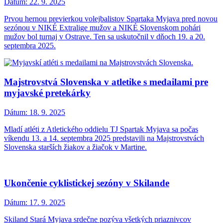
Dátum:
22. 9. 2025
Prvou hernou previerkou volejbalistov Spartaka Myjava pred novou
sezónou v NIKÉ Extralige mužov a NIKÉ Slovenskom pohári
mužov bol turnaj v Ostrave. Ten sa uskutočnil v dňoch 19. a 20.
septembra 2025.
Majstrovstvá Slovenska v atletike s medailami pre
myjavské pretekárky
Dátum:
18. 9. 2025
Mladí atléti z Atletického oddielu TJ Spartak Myjava sa počas
víkendu 13. a 14. septembra 2025 predstavili na Majstrovstvách
Slovenska starších žiakov a žiačok v Martine.
Ukončenie cyklistickej sezóny v Skilande
Dátum:
17. 9. 2025
Skiland Stará Myjava srdečne pozýva všetkých priaznivcov