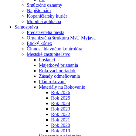
Smútočné oznamy
Napíšte nám
Kopaničiarsky kuriér
Mobilná aplikácia
Samospráva
Predstavitelia mesta
Organizačná štruktúra MsÚ Myjava
Etický kódex
Činnosť hlavného kontrolóra
Mestské zastupiteľstvo
Poslanci
Majetkové priznania
Rokovací poriadok
Zásady odmeňovania
Plán rokovaní
Materiály na Rokovanie
Rok 2026
Rok 2025
Rok 2024
Rok 2023
Rok 2022
Rok 2021
Rok 2020
Rok 2019