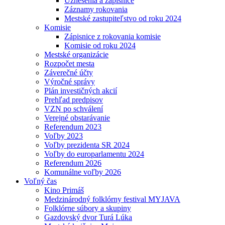
Uznesenia a zápisnice
Záznamy rokovania
Mestské zastupiteľstvo od roku 2024
Komisie
Zápisnice z rokovania komisie
Komisie od roku 2024
Mestské organizácie
Rozpočet mesta
Záverečné účty
Výročné správy
Plán investičných akcií
Prehľad predpisov
VZN po schválení
Verejné obstarávanie
Referendum 2023
Voľby 2023
Voľby prezidenta SR 2024
Voľby do europarlamentu 2024
Referendum 2026
Komunálne voľby 2026
Voľný čas
Kino Primáš
Medzinárodný folklórny festival MYJAVA
Folklórne súbory a skupiny
Gazdovský dvor Turá Lúka