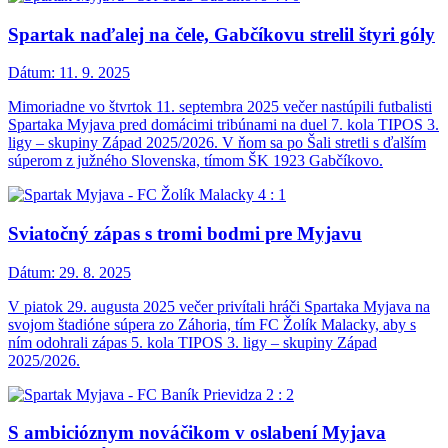
Spartak naďalej na čele, Gabčíkovu strelil štyri góly
Dátum:
11. 9. 2025
Mimoriadne vo štvrtok 11. septembra 2025 večer nastúpili futbalisti
Spartaka Myjava pred domácimi tribúnami na duel 7. kola TIPOS 3.
ligy – skupiny Západ 2025/2026. V ňom sa po Šali stretli s ďalším
súperom z južného Slovenska, tímom ŠK 1923 Gabčíkovo.
Sviatočný zápas s tromi bodmi pre Myjavu
Dátum:
29. 8. 2025
V piatok 29. augusta 2025 večer privítali hráči Spartaka Myjava na
svojom štadióne súpera zo Záhoria, tím FC Žolík Malacky, aby s
ním odohrali zápas 5. kola TIPOS 3. ligy – skupiny Západ
2025/2026.
S ambicióznym nováčikom v oslabení Myjava