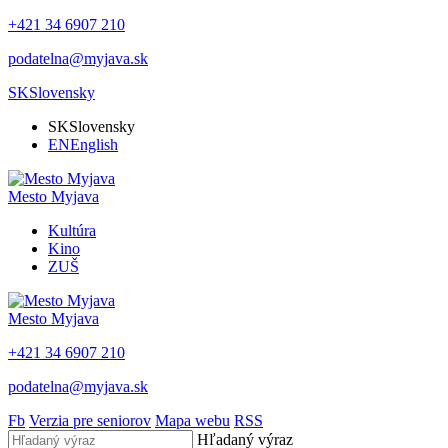
+421 34 6907 210
podatelna@myjava.sk
SK
Slovensky
SK
Slovensky
EN
English
Mesto
Myjava
Kultúra
Kino
ZUŠ
Mesto
Myjava
+421 34 6907 210
podatelna@myjava.sk
Fb
Verzia pre seniorov
Mapa webu
RSS
Hľadaný výraz