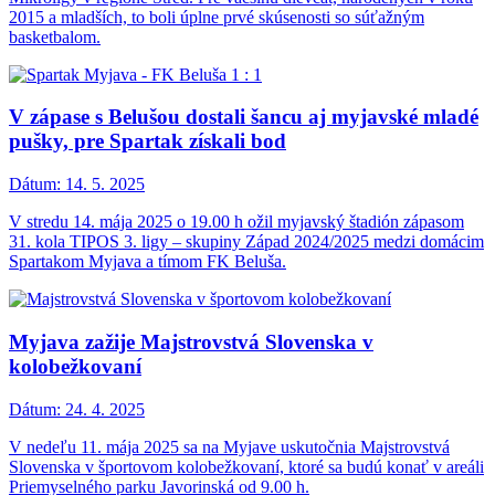
2015 a mladších, to boli úplne prvé skúsenosti so súťažným
basketbalom.
V zápase s Belušou dostali šancu aj myjavské mladé
pušky, pre Spartak získali bod
Dátum:
14. 5. 2025
V stredu 14. mája 2025 o 19.00 h ožil myjavský štadión zápasom
31. kola TIPOS 3. ligy – skupiny Západ 2024/2025 medzi domácim
Spartakom Myjava a tímom FK Beluša.
Myjava zažije Majstrovstvá Slovenska v
kolobežkovaní
Dátum:
24. 4. 2025
V nedeľu 11. mája 2025 sa na Myjave uskutočnia Majstrovstvá
Slovenska v športovom kolobežkovaní, ktoré sa budú konať v areáli
Priemyselného parku Javorinská od 9.00 h.