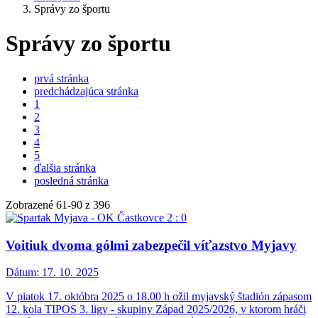
Správy zo športu
Správy zo športu
prvá stránka
predchádzajúca stránka
1
2
3
4
5
ďalšia stránka
posledná stránka
Zobrazené
61
-
90
z 396
Voitiuk dvoma gólmi zabezpečil víťazstvo Myjavy
Dátum:
17. 10. 2025
V piatok 17. októbra 2025 o 18.00 h ožil myjavský štadión zápasom
12. kola TIPOS 3. ligy - skupiny Západ 2025/2026, v ktorom hráči