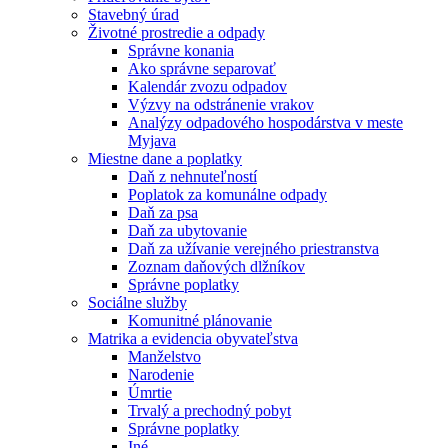
Stavebný úrad
Životné prostredie a odpady
Správne konania
Ako správne separovať
Kalendár zvozu odpadov
Výzvy na odstránenie vrakov
Analýzy odpadového hospodárstva v meste
Myjava
Miestne dane a poplatky
Daň z nehnuteľností
Poplatok za komunálne odpady
Daň za psa
Daň za ubytovanie
Daň za užívanie verejného priestranstva
Zoznam daňových dlžníkov
Správne poplatky
Sociálne služby
Komunitné plánovanie
Matrika a evidencia obyvateľstva
Manželstvo
Narodenie
Úmrtie
Trvalý a prechodný pobyt
Správne poplatky
Iné