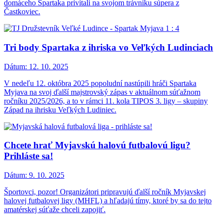
domáceho Spartaka privítali na svojom trávniku súpera z
Častkoviec.
Tri body Spartaka z ihriska vo Veľkých Ludinciach
Dátum:
12. 10. 2025
V nedeľu 12. októbra 2025 popoludní nastúpili hráči Spartaka
Myjava na svoj ďalší majstrovský zápas v aktuálnom súťažnom
ročníku 2025/2026, a to v rámci 11. kola TIPOS 3. ligy – skupiny
Západ na ihrisku Veľkých Ludiniec.
Chcete hrať Myjavskú halovú futbalovú ligu?
Prihláste sa!
Dátum:
9. 10. 2025
Športovci, pozor! Organizátori pripravujú ďalší ročník Myjavskej
halovej futbalovej ligy (MHFL) a hľadajú tímy, ktoré by sa do tejto
amatérskej súťaže chceli zapojiť.