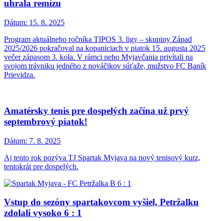
uhrala remízu
Dátum:
15. 8. 2025
Program aktuálneho ročníka TIPOS 3. ligy – skupiny Západ
2025/2026 pokračoval na kopaniciach v piatok 15. augusta 2025
večer zápasom 3. kola. V rámci neho Myjavčania privítali na
svojom trávniku jedného z nováčikov súťaže, mužstvo FC Baník
Prievidza.
Amatérsky tenis pre dospelých začína už prvý
septembrový piatok!
Dátum:
7. 8. 2025
Aj tento rok pozýva TJ Spartak Myjava na nový tenisový kurz,
tentokrát pre dospelých.
Vstup do sezóny spartakovcom vyšiel, Petržalku
zdolali vysoko 6 : 1