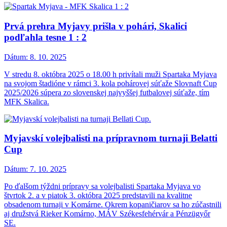
Prvá prehra Myjavy prišla v pohári, Skalici
podľahla tesne 1 : 2
Dátum:
8. 10. 2025
V stredu 8. októbra 2025 o 18.00 h privítali muži Spartaka Myjava
na svojom štadióne v rámci 3. kola pohárovej súťaže Slovnaft Cup
2025/2026 súpera zo slovenskej najvyššej futbalovej súťaže, tím
MFK Skalica.
Myjavskí volejbalisti na prípravnom turnaji Belatti
Cup
Dátum:
7. 10. 2025
Po ďalšom týždni prípravy sa volejbalisti Spartaka Myjava vo
štvrtok 2. a v piatok 3. októbra 2025 predstavili na kvalitne
obsadenom turnaji v Komárne. Okrem kopaničiarov sa ho zúčastnili
aj družstvá Rieker Komárno, MÁV Székesfehérvár a Pénzügyőr
SE.