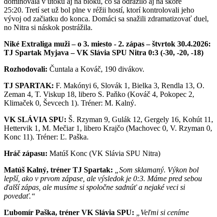
dominovala v útoku aj na bloku, čo sa odrazilo aj na skóre
25:20. Tretí set už bol plne v réžii hostí, ktorí kontrolovali jeho
vývoj od začiatku do konca. Domáci sa snažili zdramatizovať duel,
no Nitra si náskok postrážila.
Niké Extraliga muži – o 3. miesto - 2. zápas – štvrtok 30.4.2026:
TJ Spartak Myjava – VK Slávia SPU Nitra 0:3 (-30, -20, -18)
Rozhodovali:
Čuntala a Kováč, 190 divákov.
TJ SPARTAK:
F. Makónyi 6, Slovák 1, Bielka 3, Rendla 13, O.
Zeman 4, T. Viskup 18, libero S. Paňko (Kováč 4, Pokopec 2,
Klimaček 0, Ševcech 1). Tréner: M. Kalný.
VK SLÁVIA SPU:
Š. Rzyman 9, Gulák 12, Gergely 16, Kohút 11,
Hettervik 1, M. Mečiar 1, libero Krajčo (Machovec 0, V. Rzyman 0,
Konc 11). Tréner: Ľ. Paška.
Hráč zápasu:
Matúš Konc (VK Slávia SPU Nitra)
Matúš Kalný, tréner TJ Spartak:
„Som sklamaný. Výkon bol
lepší, ako v prvom zápase, ale výsledok je 0:3. Máme pred sebou
ďalší zápas, ale musíme si spoločne sadnúť a nejaké veci si
povedať.“
Ľubomír Paška, tréner VK Slávia SPU:
„Veľmi si ceníme