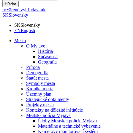
Hľadať
rozšírené vyhľadávanie
SK
Slovensky
SK
Slovensky
EN
English
Mesto
O Myjave
História
Súčasnosť
Geografia
Príroda
Demografia
Štatút mesta
Symboly mesta
Kronika mesta
Územný plán
Strategické dokumenty
Projekty mesta
Kontakty na dôležité inštitúcie
Mestská polícia Myjava
Úlohy Mestskej polície Myjava
Materiálne a technické vybavenie
Kamerový monitorovací systém