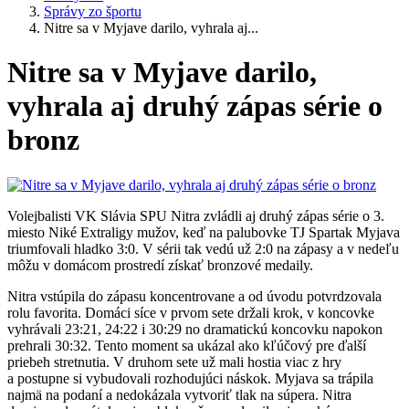
Správy zo športu
Nitre sa v Myjave darilo, vyhrala aj...
Nitre sa v Myjave darilo,
vyhrala aj druhý zápas série o
bronz
Volejbalisti VK Slávia SPU Nitra zvládli aj druhý zápas série o 3.
miesto Niké Extraligy mužov, keď na palubovke TJ Spartak Myjava
triumfovali hladko 3:0. V sérii tak vedú už 2:0 na zápasy a v nedeľu
môžu v domácom prostredí získať bronzové medaily.
Nitra vstúpila do zápasu koncentrovane a od úvodu potvrdzovala
rolu favorita. Domáci síce v prvom sete držali krok, v koncovke
vyhrávali 23:21, 24:22 i 30:29 no dramatickú koncovku napokon
prehrali 30:32. Tento moment sa ukázal ako kľúčový pre ďalší
priebeh stretnutia. V druhom sete už mali hostia viac z hry
a postupne si vybudovali rozhodujúci náskok. Myjava sa trápila
najmä na podaní a nedokázala vytvoriť tlak na súpera. Nitra