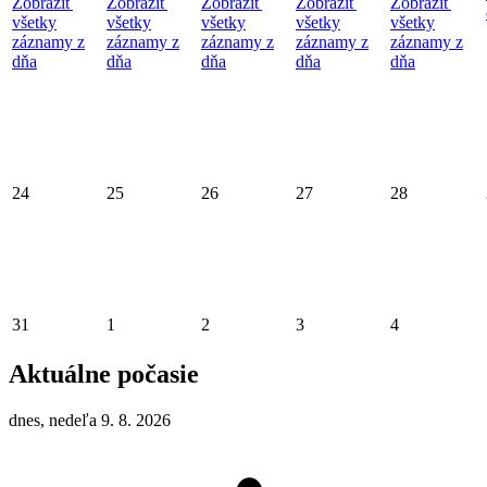
Zobraziť
Zobraziť
Zobraziť
Zobraziť
Zobraziť
všetky
všetky
všetky
všetky
všetky
záznamy z
záznamy z
záznamy z
záznamy z
záznamy z
dňa
dňa
dňa
dňa
dňa
24
25
26
27
28
31
1
2
3
4
Aktuálne počasie
dnes, nedeľa 9. 8. 2026