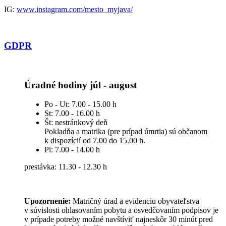
IG:
www.instagram.com/mesto_myjava/
GDPR
Úradné hodiny júl - august
Po - Ut: 7.00 - 15.00 h
St: 7.00 - 16.00 h
Št: nestránkový deň
Pokladňa a matrika (pre prípad úmrtia) sú občanom
k dispozícií od 7.00 do 15.00 h.
Pi: 7.00 - 14.00 h
prestávka: 11.30 - 12.30 h
Upozornenie:
Matričný úrad a evidenciu obyvateľstva
v súvislosti ohlasovaním pobytu a osvedčovaním podpisov je
v prípade potreby možné navštíviť najneskôr 30 minút pred