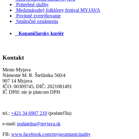
Pohrebné služby
Medzinárodný folklórny festival MYJAVA
Povinné zverejňovanie
Smútočné oznámenia
Kopaničiarsky kuriér
Kontakt
Mesto Myjava
Námestie M. R. Štefánika 560/4
907 14 Myjava
IČO: 00309745, DIČ: 2021081491
IČ DPH: nie je platcom DPH
tel.:
+421 34 6907 210
(podateľňa)
e-mail:
podatelna@myjava.sk
FB:
www.facebook.com/myjavamunicipality