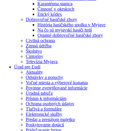
Karanténna stanica
Činnosť v okrskoch
Etický kódex
Dobrovoľné hasičské zbory
História hasičského spolku v Myjave
Na čo sú myjavskí hasiči hrdí
Ostatné dobrovoľné hasičské zbory
Civilná ochrana
Zimná údržba
Školstvo
Cintoríny
Televízia Myjava
Úrad pre Ľudí
Aktuality
Odstávky a poruchy
Voľné miesta a výberové konania
Povinne zverejňované informácie
Úradná tabuľa
Prístup k informáciám
Ochrana osobných údajov
Tlačivá a formuláre
Elektronické služby
Predaj a prenájom majetku
Poskytovanie dotácií
Prideľovanie bytov