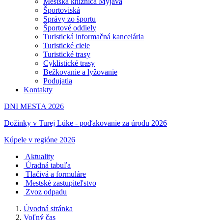
Mestská knižnica Myjava
Športoviská
Správy zo športu
Športové oddiely
Turistická informačná kancelária
Turistické ciele
Turistické trasy
Cyklistické trasy
Bežkovanie a lyžovanie
Podujatia
Kontakty
DNI MESTA 2026
Dožinky v Turej Lúke - poďakovanie za úrodu 2026
Kúpele v regióne 2026
Aktuality
Úradná tabuľa
Tlačivá a formuláre
Mestské zastupiteľstvo
Zvoz odpadu
Úvodná stránka
Voľný čas