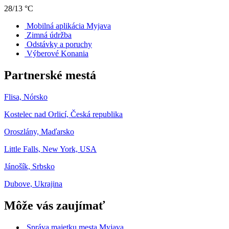
28/13 °C
Mobilná aplikácia Myjava
Zimná údržba
Odstávky a poruchy
Výberové Konania
Partnerské mestá
Flisa, Nórsko
Kostelec nad Orlicí, Česká republika
Oroszlány, Maďarsko
Little Falls, New York, USA
Jánošík, Srbsko
Dubove, Ukrajina
Môže vás zaujímať
Správa majetku mesta Myjava