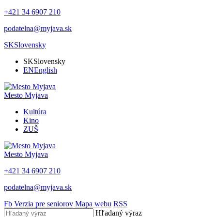
+421 34 6907 210
podatelna@myjava.sk
SK
Slovensky
SK
Slovensky
EN
English
Mesto
Myjava
Kultúra
Kino
ZUŠ
Mesto
Myjava
+421 34 6907 210
podatelna@myjava.sk
Fb
Verzia pre seniorov
Mapa webu
RSS
Hľadaný výraz