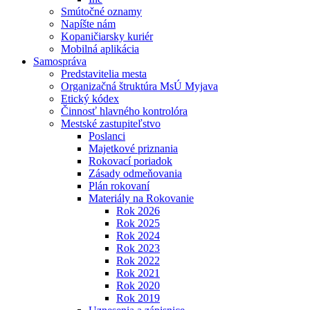
Smútočné oznamy
Napíšte nám
Kopaničiarsky kuriér
Mobilná aplikácia
Samospráva
Predstavitelia mesta
Organizačná štruktúra MsÚ Myjava
Etický kódex
Činnosť hlavného kontrolóra
Mestské zastupiteľstvo
Poslanci
Majetkové priznania
Rokovací poriadok
Zásady odmeňovania
Plán rokovaní
Materiály na Rokovanie
Rok 2026
Rok 2025
Rok 2024
Rok 2023
Rok 2022
Rok 2021
Rok 2020
Rok 2019