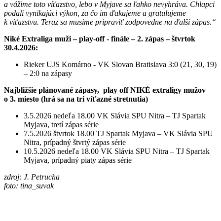
a vážime toto víťazstvo, lebo v Myjave sa ľahko nevyhráva. Chlapci
podali vynikajúci výkon, za čo im ďakujeme a gratulujeme
k víťazstvu. Teraz sa musíme pripraviť zodpovedne na ďalší zápas.“
Niké Extraliga muži – play-off - finále – 2. zápas – štvrtok
30.4.2026:
Rieker UJS Komárno - VK Slovan Bratislava 3:0 (21, 30, 19)
– 2:0 na zápasy
Najbližšie plánované zápasy, play off NIKÉ extraligy mužov
o 3. miesto (hrá sa na tri víťazné stretnutia)
3.5.2026 nedeľa 18.00 VK Slávia SPU Nitra – TJ Spartak
Myjava, tretí zápas série
7.5.2026 štvrtok 18.00 TJ Spartak Myjava – VK Slávia SPU
Nitra, prípadný štvrtý zápas série
10.5.2026 nedeľa 18.00 VK Slávia SPU Nitra – TJ Spartak
Myjava, prípadný piaty zápas série
zdroj: J. Petrucha
foto: tina_suvak