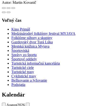
Autor:
Martin Kovanič
Voľný čas
Kino Primáš
Medzinárodný folklórny festival MYJAVA
Folklórne súbory a skupiny
Gazdovský dvor Turá Lúka
Mestská knižnica Myjava
Športoviská
Správy zo športu
Športové oddiely
Turistická informačná kancelária
Turistické ciele
Turistické trasy
Cyklistické trasy
Bežkovanie a lyžovanie
Podujatia
Kalendár
August
2026