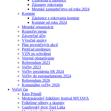
Uznesenia a zápisnice
Záznamy rokovania
Mestské zastupiteľstvo od roku 2024
Komisie
Zápisnice z rokovania komisie
Komisie od roku 2024
Mestské organizácie
Rozpočet mesta
Záverečné účty
Výročné správy
Plán investičných akcií
Prehľad predpisov
VZN po schválení
Verejné obstarávanie
Referendum 2023
Voľby 2023
Voľby prezidenta SR 2024
Voľby do europarlamentu 2024
Referendum 2026
Komunálne voľby 2026
Voľný čas
Kino Primáš
Medzinárodný folklórny festival MYJAVA
Folklórne súbory a skupiny
Gazdovský dvor Turá Lúka