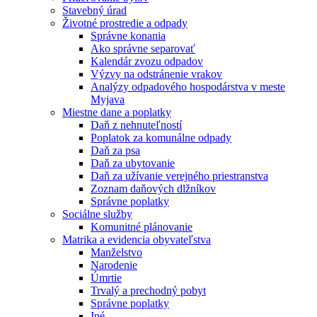
Stavebný úrad
Životné prostredie a odpady
Správne konania
Ako správne separovať
Kalendár zvozu odpadov
Výzvy na odstránenie vrakov
Analýzy odpadového hospodárstva v meste
Myjava
Miestne dane a poplatky
Daň z nehnuteľností
Poplatok za komunálne odpady
Daň za psa
Daň za ubytovanie
Daň za užívanie verejného priestranstva
Zoznam daňových dlžníkov
Správne poplatky
Sociálne služby
Komunitné plánovanie
Matrika a evidencia obyvateľstva
Manželstvo
Narodenie
Úmrtie
Trvalý a prechodný pobyt
Správne poplatky
Iné