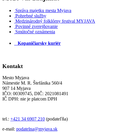
Správa majetku mesta Myjava
Pohrebné služby
Medzinárodný folklórny festival MYJAVA
Povinné zverejňovanie
Smútočné oznámenia
Kopaničiarsky kuriér
Kontakt
Mesto Myjava
Námestie M. R. Štefánika 560/4
907 14 Myjava
IČO: 00309745, DIČ: 2021081491
IČ DPH: nie je platcom DPH
tel.:
+421 34 6907 210
(podateľňa)
e-mail:
podatelna@myjava.sk