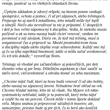
venuje, posúvať sa vo všetkých oblastiach života.
„Úplným základom je zdravý rešpekt, na ktorom potom vznikajú
spolupráce, ochota a pomoc, či už pri zápasoch, alebo tréningoch.
Prejavuje ho aj starší k mladšiemu, lebo mladší môže byť lepší
a silnejší. Niečo ako nevraživosť tu nie je prípustné. U dospelých
i detí je box veľmi nápomocný k disciplíne. Vedia, že niekoho musia
počúvať a ak sa tomu naozaj budú chcieť venovať, vznikne im
povinnosť a istý záväzok. Dieťa vie, že keď má tréning, musí si
zorganizovať čas a pripraviť sa. Mnohí prostredníctvom boxu
a disciplíny nájdu alebo zlepšia svoje sebavedomie. Každý sme iný
aj čo sa týka napríklad hmotnosti, takže si môžu začať uvedomovať,
čo ich telo dokáže,“
vysvetľuje Boris.
Tréningy sú vhodné pre začiatočníkov aj pokročilých, pre deti
rôzneho veku aj pre ženy. Dôležitým aspektom je chuť naučiť sa
niečo nové, cieľavedomosť a odvaha dostať zo seba maximum.
„Chceme nájsť ľudí, ktorí sa boxu budú venovať či už ako hobby,
alebo naozaj na zápasovej úrovni. Nebudeme brať ohľad na vek.
Chceme hľadať talenty, lebo tie sú všade. Na Myjave ich nikto
systematicky nehľadal, takže je tu potenciál, ktorý treba nájsť
a využiť ho na sto percent. Človek môže v tomto športe dokázať
veľa. Mojou snahou je pripravovať súťažných boxerov, ale,
samozrejme, priestor bude aj pre tých, čo to berú ako koníček