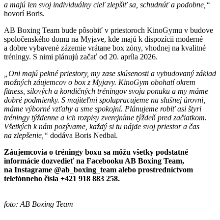
a majú len svoj individuálny cieľ zlepšiť sa, schudnúť a podobne,“
hovorí Boris.
AB Boxing Team bude pôsobiť v priestoroch KinoGymu v budove
spoločenského domu na Myjave, kde majú k dispozícii moderné
a dobre vybavené zázemie vrátane box zóny, vhodnej na kvalitné
tréningy. S nimi plánujú začať od 20. apríla 2026.
„Oni majú pekné priestory, my zase skúsenosti a vybudovaný základ
možných záujemcov o box z Myjavy. KinoGym obohatí okrem
fitness, silových a kondičných tréningov svoju ponuku a my máme
dobré podmienky. S majiteľmi spolupracujeme na slušnej úrovni,
máme výborné vzťahy a sme spokojní. Plánujeme robiť asi štyri
tréningy týždenne a ich rozpisy zverejníme týždeň pred začiatkom.
Všetkých k nám pozývame, každý si tu nájde svoj priestor a čas
na zlepšenie,“
dodáva Boris Nedbal.
Záujemcovia o tréningy boxu sa môžu všetky podstatné
informácie dozvedieť na Facebooku AB Boxing Team,
na Instagrame @ab_boxing_team alebo prostredníctvom
telefónneho čísla +421 918 883 258.
foto: AB Boxing Team