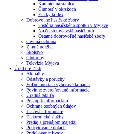
Karanténna stanica
Činnosť v okrskoch
Etický kódex
Dobrovoľné hasičské zbory
História hasičského spolku v Myjave
Na čo sú myjavskí hasiči hrdí
Ostatné dobrovoľné hasičské zbory
Civilná ochrana
Zimná údržba
Školstvo
Cintoríny
Televízia Myjava
Úrad pre Ľudí
Aktuality
Odstávky a poruchy
Voľné miesta a výberové konania
Povinne zverejňované informácie
Úradná tabuľa
Prístup k informáciám
Ochrana osobných údajov
Tlačivá a formuláre
Elektronické služby
Predaj a prenájom majetku
Poskytovanie dotácií
Prideľovanie bytov