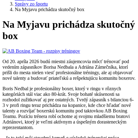
Správy zo športu
Na Myjavu prichádza skutočný box
Na Myjavu prichádza skutočný
box
Od 20. apríla 2026 budú miestni záujemcovia môcť trénovať pod
vedením zápasníkov Borisa Nedbala a Adriána Zámečníka, ktorí
prišli do mesta nielen viesť profesionálne tréningy, ale aj objavovať
nové talenty a budovať priateľskú a rešpektujúcu komunitu boxerov.
Boris Nedbal je profesionálny boxer, ktorý v ringu v rôznych
kategóriách stál viac ako 80-krát. Svoje bohaté skúsenosti sa
rozhodol zužitkovať aj pre ostatných. Tvrdý zápasník s bilanciou 6-
3 v profi ringu teraz prichádza na kopanice, kde chce hľadať nové
talenty a rozvíjať boxerskú komunitu pod taktovkou AB Boxing
Teamu. Pozíciu trénera robí ochotne aj svojmu mladšiemu bratovi
Adriánovi, ktorý je veľmi aktívnym a úspešným dorasteneckým
reprezentantom.
„Je to taký môj stavebný kameň a výsledok trénerskej práce.