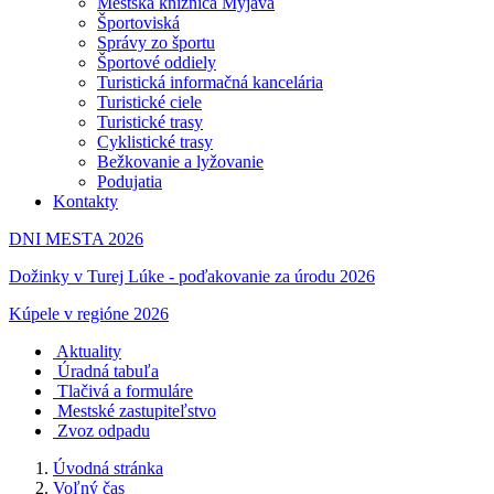
Mestská knižnica Myjava
Športoviská
Správy zo športu
Športové oddiely
Turistická informačná kancelária
Turistické ciele
Turistické trasy
Cyklistické trasy
Bežkovanie a lyžovanie
Podujatia
Kontakty
DNI MESTA 2026
Dožinky v Turej Lúke - poďakovanie za úrodu 2026
Kúpele v regióne 2026
Aktuality
Úradná tabuľa
Tlačivá a formuláre
Mestské zastupiteľstvo
Zvoz odpadu
Úvodná stránka
Voľný čas