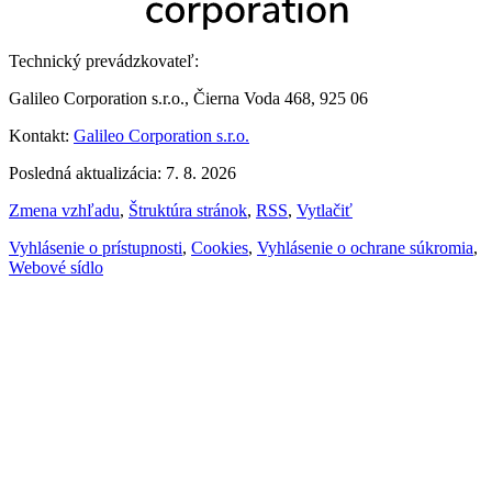
Technický prevádzkovateľ:
Galileo Corporation s.r.o., Čierna Voda 468, 925 06
Kontakt:
Galileo Corporation s.r.o.
Posledná aktualizácia: 7. 8. 2026
Zmena vzhľadu
,
Štruktúra stránok
,
RSS
,
Vytlačiť
Vyhlásenie o prístupnosti
,
Cookies
,
Vyhlásenie o ochrane súkromia
,
Webové sídlo