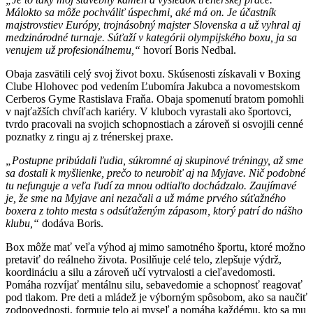
Málokto sa môže pochváliť úspechmi, aké má on. Je účastník
majstrovstiev Európy, trojnásobný majster Slovenska a už vyhral aj
medzinárodné turnaje. Súťaží v kategórii olympijského boxu, ja sa
venujem už profesionálnemu,“
hovorí Boris Nedbal.
Obaja zasvätili celý svoj život boxu. Skúsenosti získavali v Boxing
Clube Hlohovec pod vedením Ľubomíra Jakubca a novomestskom
Cerberos Gyme Rastislava Fraňa. Obaja spomenutí bratom pomohli
v najťažších chvíľach kariéry. V kluboch vyrastali ako športovci,
tvrdo pracovali na svojich schopnostiach a zároveň si osvojili cenné
poznatky z ringu aj z trénerskej praxe.
„Postupne pribúdali ľudia, súkromné aj skupinové tréningy, až sme
sa dostali k myšlienke, prečo to neurobiť aj na Myjave. Nič podobné
tu nefunguje a veľa ľudí za mnou odtiaľto dochádzalo. Zaujímavé
je, že sme na Myjave ani nezačali a už máme prvého súťažného
boxera z tohto mesta s odsúťaženým zápasom, ktorý patrí do nášho
klubu,“
dodáva Boris.
Box môže mať veľa výhod aj mimo samotného športu, ktoré možno
pretaviť do reálneho života. Posilňuje celé telo, zlepšuje výdrž,
koordináciu a silu a zároveň učí vytrvalosti a cieľavedomosti.
Pomáha rozvíjať mentálnu silu, sebavedomie a schopnosť reagovať
pod tlakom. Pre deti a mládež je výborným spôsobom, ako sa naučiť
zodpovednosti, formuje telo aj myseľ a pomáha každému, kto sa mu