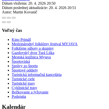
Dátum vloženia:
20. 4. 2026 20:50
Dátum poslednej aktualizácie:
20. 4. 2026 20:51
Autor:
Martin Kovanič
Voľný čas
Kino Primáš
Medzinárodný folklórny festival MYJAVA
Folklórne súbory a skupiny
Gazdovský dvor Turá Lúka
Mestská knižnica Myjava
Športoviská
Správy zo športu
Športové oddiely
Turistická informačná kancelária
Turistické ciele
Turistické trasy
Cyklistické trasy
Bežkovanie a lyžovanie
Podujatia
Kalendár