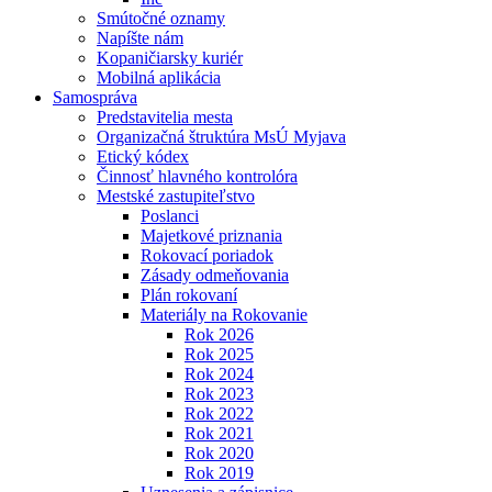
Smútočné oznamy
Napíšte nám
Kopaničiarsky kuriér
Mobilná aplikácia
Samospráva
Predstavitelia mesta
Organizačná štruktúra MsÚ Myjava
Etický kódex
Činnosť hlavného kontrolóra
Mestské zastupiteľstvo
Poslanci
Majetkové priznania
Rokovací poriadok
Zásady odmeňovania
Plán rokovaní
Materiály na Rokovanie
Rok 2026
Rok 2025
Rok 2024
Rok 2023
Rok 2022
Rok 2021
Rok 2020
Rok 2019