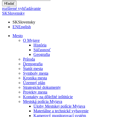
Hľadať
rozšírené vyhľadávanie
SK
Slovensky
SK
Slovensky
EN
English
Mesto
O Myjave
História
Súčasnosť
Geografia
Príroda
Demografia
Štatút mesta
Symboly mesta
Kronika mesta
Územný plán
Strategické dokumenty
Projekty mesta
Kontakty na dôležité inštitúcie
Mestská polícia Myjava
Úlohy Mestskej polície Myjava
Materiálne a technické vybavenie
Kamerový monitorovací systém