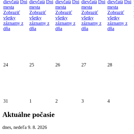
dievčatá
Dni
dievčatá
Dni
dievčatá
Dni
dievčatá
Dni
dievčatá
Dni
mesta
mesta
mesta
mesta
mesta
Zobraziť
Zobraziť
Zobraziť
Zobraziť
Zobraziť
všetky
všetky
všetky
všetky
všetky
záznamy z
záznamy z
záznamy z
záznamy z
záznamy z
dňa
dňa
dňa
dňa
dňa
24
25
26
27
28
31
1
2
3
4
Aktuálne počasie
dnes, nedeľa 9. 8. 2026