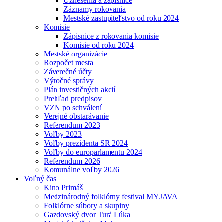
Uznesenia a zápisnice
Záznamy rokovania
Mestské zastupiteľstvo od roku 2024
Komisie
Zápisnice z rokovania komisie
Komisie od roku 2024
Mestské organizácie
Rozpočet mesta
Záverečné účty
Výročné správy
Plán investičných akcií
Prehľad predpisov
VZN po schválení
Verejné obstarávanie
Referendum 2023
Voľby 2023
Voľby prezidenta SR 2024
Voľby do europarlamentu 2024
Referendum 2026
Komunálne voľby 2026
Voľný čas
Kino Primáš
Medzinárodný folklórny festival MYJAVA
Folklórne súbory a skupiny
Gazdovský dvor Turá Lúka