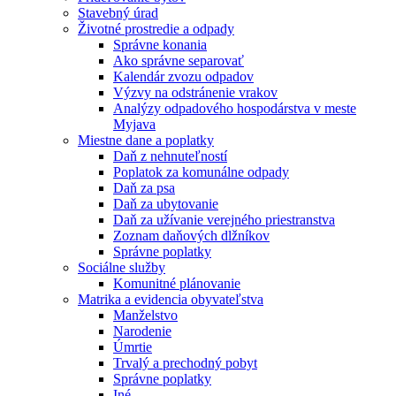
Stavebný úrad
Životné prostredie a odpady
Správne konania
Ako správne separovať
Kalendár zvozu odpadov
Výzvy na odstránenie vrakov
Analýzy odpadového hospodárstva v meste
Myjava
Miestne dane a poplatky
Daň z nehnuteľností
Poplatok za komunálne odpady
Daň za psa
Daň za ubytovanie
Daň za užívanie verejného priestranstva
Zoznam daňových dlžníkov
Správne poplatky
Sociálne služby
Komunitné plánovanie
Matrika a evidencia obyvateľstva
Manželstvo
Narodenie
Úmrtie
Trvalý a prechodný pobyt
Správne poplatky
Iné