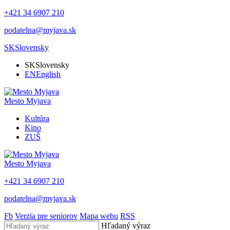
+421 34 6907 210
podatelna@myjava.sk
SK
Slovensky
SK
Slovensky
EN
English
Mesto
Myjava
Kultúra
Kino
ZUŠ
Mesto
Myjava
+421 34 6907 210
podatelna@myjava.sk
Fb
Verzia pre seniorov
Mapa webu
RSS
Hľadaný výraz