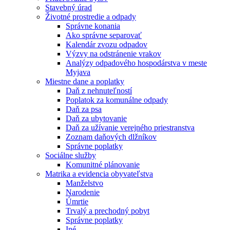
Stavebný úrad
Životné prostredie a odpady
Správne konania
Ako správne separovať
Kalendár zvozu odpadov
Výzvy na odstránenie vrakov
Analýzy odpadového hospodárstva v meste
Myjava
Miestne dane a poplatky
Daň z nehnuteľností
Poplatok za komunálne odpady
Daň za psa
Daň za ubytovanie
Daň za užívanie verejného priestranstva
Zoznam daňových dlžníkov
Správne poplatky
Sociálne služby
Komunitné plánovanie
Matrika a evidencia obyvateľstva
Manželstvo
Narodenie
Úmrtie
Trvalý a prechodný pobyt
Správne poplatky
Iné