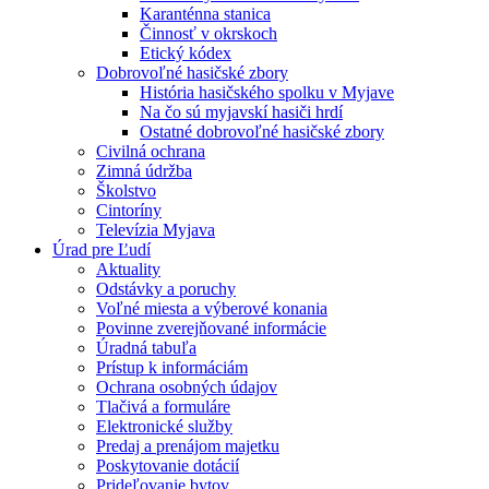
Karanténna stanica
Činnosť v okrskoch
Etický kódex
Dobrovoľné hasičské zbory
História hasičského spolku v Myjave
Na čo sú myjavskí hasiči hrdí
Ostatné dobrovoľné hasičské zbory
Civilná ochrana
Zimná údržba
Školstvo
Cintoríny
Televízia Myjava
Úrad pre Ľudí
Aktuality
Odstávky a poruchy
Voľné miesta a výberové konania
Povinne zverejňované informácie
Úradná tabuľa
Prístup k informáciám
Ochrana osobných údajov
Tlačivá a formuláre
Elektronické služby
Predaj a prenájom majetku
Poskytovanie dotácií
Prideľovanie bytov