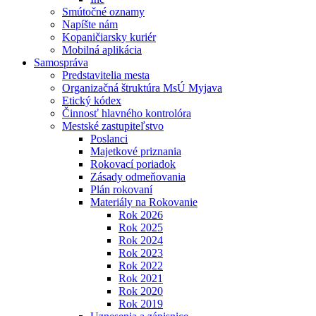
Smútočné oznamy
Napíšte nám
Kopaničiarsky kuriér
Mobilná aplikácia
Samospráva
Predstavitelia mesta
Organizačná štruktúra MsÚ Myjava
Etický kódex
Činnosť hlavného kontrolóra
Mestské zastupiteľstvo
Poslanci
Majetkové priznania
Rokovací poriadok
Zásady odmeňovania
Plán rokovaní
Materiály na Rokovanie
Rok 2026
Rok 2025
Rok 2024
Rok 2023
Rok 2022
Rok 2021
Rok 2020
Rok 2019