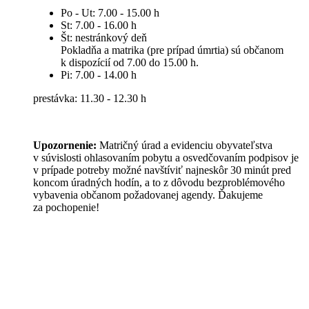
Po - Ut: 7.00 - 15.00 h
St: 7.00 - 16.00 h
Št: nestránkový deň
Pokladňa a matrika (pre prípad úmrtia) sú občanom
k dispozícií od 7.00 do 15.00 h.
Pi: 7.00 - 14.00 h
prestávka: 11.30 - 12.30 h
Upozornenie:
Matričný úrad a evidenciu obyvateľstva
v súvislosti ohlasovaním pobytu a osvedčovaním podpisov je
v prípade potreby možné navštíviť najneskôr 30 minút pred
koncom úradných hodín, a to z dôvodu bezproblémového
vybavenia občanom požadovanej agendy. Ďakujeme
za pochopenie!