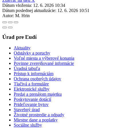
Zdieľať na sieti X
Dátum vloženia:
12. 6. 2026 10:34
Dátum poslednej aktualizácie:
12. 6. 2026 10:51
Autor:
M. Hrin
Úrad pre Ľudí
Aktuality
Odstávky a poruchy
Voľné miesta a výberové konania
Povinne zverejňované informácie
Úradná tabuľa
Prístup k informáciám
Ochrana osobných údajov
Tlačivá a formuláre
Elektronické služby
Predaj a prenájom majetku
Poskytovanie dotácií
Prideľovanie bytov
Stavebný úrad
Životné prostredie a odpady
Miestne dane a poplatky
Sociálne služby