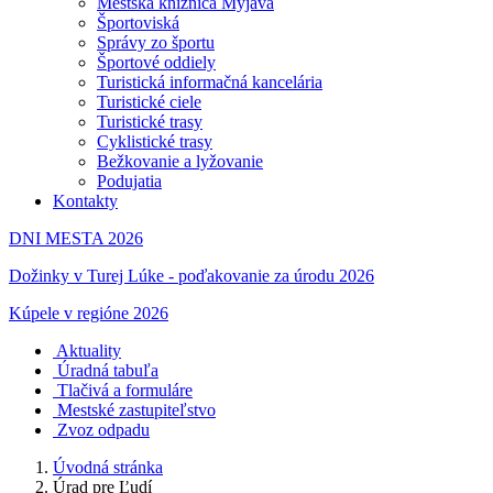
Mestská knižnica Myjava
Športoviská
Správy zo športu
Športové oddiely
Turistická informačná kancelária
Turistické ciele
Turistické trasy
Cyklistické trasy
Bežkovanie a lyžovanie
Podujatia
Kontakty
DNI MESTA 2026
Dožinky v Turej Lúke - poďakovanie za úrodu 2026
Kúpele v regióne 2026
Aktuality
Úradná tabuľa
Tlačivá a formuláre
Mestské zastupiteľstvo
Zvoz odpadu
Úvodná stránka
Úrad pre Ľudí