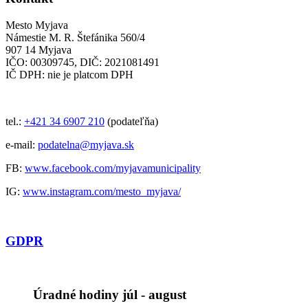
Mesto Myjava
Námestie M. R. Štefánika 560/4
907 14 Myjava
IČO: 00309745, DIČ: 2021081491
IČ DPH: nie je platcom DPH
tel.:
+421 34 6907 210
(podateľňa)
e-mail:
podatelna@myjava.sk
FB:
www.facebook.com/myjavamunicipality
IG:
www.instagram.com/mesto_myjava/
GDPR
Úradné hodiny júl - august