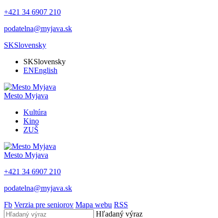
+421 34 6907 210
podatelna@myjava.sk
SK
Slovensky
SK
Slovensky
EN
English
Mesto
Myjava
Kultúra
Kino
ZUŠ
Mesto
Myjava
+421 34 6907 210
podatelna@myjava.sk
Fb
Verzia pre seniorov
Mapa webu
RSS
Hľadaný výraz