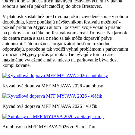
Okrem toho sa počas troch hlavných festivalových dní v piatok,
sobotu a nedeľu párkrát zatočí aj do obce Brestovec.
V platnosti zostali tiež pred dvoma rokmi zavedené spoje v sobotu
dopoludnia, ktoré ponúkajú návštevníkom festivalu možnosť -
pokiaľ prídu na Myjavu autom - odstaviť svoje vozidlo priamo
na parkovisku na lúke pri festivalovom areáli Trnovce. Na jarmok
do centra mesta a zasa z neho sa tak môžu dopraviť práve
autobusmi. Túto možnosť organizátori hosťom rozhodne
odporúčajú, pretože sa tak vodiči vyhnú problémom s parkovaním
v uliciach Myjavy počas jarmoku. Tie bývajú v tomto čase
maximálne vyťažené a nájsť miesto na parkovanie býva dosť
komplikované.
Kyvadlová doprava MFF MYJAVA 2026 - autobusy
Kyvadlová doprava MFF MYJAVA 2026 - vláčik
Autobusy na MFF MYJAVA 2026 zo Starej Turej.