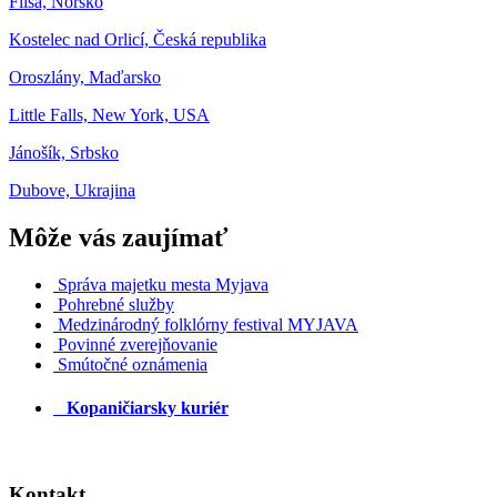
Flisa, Nórsko
Kostelec nad Orlicí, Česká republika
Oroszlány, Maďarsko
Little Falls, New York, USA
Jánošík, Srbsko
Dubove, Ukrajina
Môže vás zaujímať
Správa majetku mesta Myjava
Pohrebné služby
Medzinárodný folklórny festival MYJAVA
Povinné zverejňovanie
Smútočné oznámenia
Kopaničiarsky kuriér
Kontakt