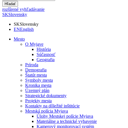
Hľadať
rozšírené vyhľadávanie
SK
Slovensky
SK
Slovensky
EN
English
Mesto
O Myjave
História
Súčasnosť
Geografia
Príroda
Demografia
Štatút mesta
Symboly mesta
Kronika mesta
Územný plán
Strategické dokumenty
Projekty mesta
Kontakty na dôležité inštitúcie
Mestská polícia Myjava
Úlohy Mestskej polície Myjava
Materiálne a technické vybavenie
Kamerový monitorovací systém