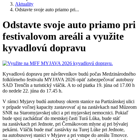
Aktuality
Odstavte svoje auto priamo pri...
Odstavte svoje auto priamo pri
festivalovom areáli a využite
kyvadlovú dopravu
Kyvadlovú dopravu pre návštevníkov budú počas Medzinárodného
folklórneho festivalu MYJAVA 2026 opäť zabezpečovať autobusy
SAD Trenčín a turistický vláčik. A to od piatka 19. júna od 17.00 h
do nedele 22. júna do 17.45 h.
V rámci Myjavy budú autobusy okrem stanice na Partizánskej ulici
v prípade voľnej kapacity zastavovať aj na zastávkach nad Múzeom
SNR na Staromyjavskej ulici a pri myjavskej nemocnici. Pokiaľ
bude spoj zachádzať do mestskej časti Turá Lúka, bude stáť
na zastávkach pri Jednote, pri Černákovom mlyne aj pri bývalej
pekárni. Vláčik bude mať zastávky na Turej Lúke pri Jednote,
na autobusovej stanici v Myjave a pri vstupe do areálu Trnovce.