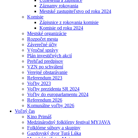
Uznesenia a zápisnice
Záznamy rokovania
Mestské zastupiteľstvo od roku 2024
Komisie
Zápisnice z rokovania komisie
Komisie od roku 2024
Mestské organizácie
Rozpočet mesta
Záverečné účty
Výročné správy
Plán investičných akcií
Prehľad predpisov
VZN po schválení
Verejné obstarávanie
Referendum 2023
Voľby 2023
Voľby prezidenta SR 2024
Voľby do europarlamentu 2024
Referendum 2026
Komunálne voľby 2026
Voľný čas
Kino Primáš
Medzinárodný folklórny festival MYJAVA
Folklórne súbory a skupiny
Gazdovský dvor Turá Lúka