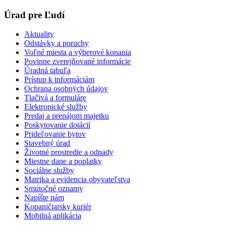
Úrad pre Ľudí
Aktuality
Odstávky a poruchy
Voľné miesta a výberové konania
Povinne zverejňované informácie
Úradná tabuľa
Prístup k informáciám
Ochrana osobných údajov
Tlačivá a formuláre
Elektronické služby
Predaj a prenájom majetku
Poskytovanie dotácií
Prideľovanie bytov
Stavebný úrad
Životné prostredie a odpady
Miestne dane a poplatky
Sociálne služby
Matrika a evidencia obyvateľstva
Smútočné oznamy
Napíšte nám
Kopaničiarsky kuriér
Mobilná aplikácia