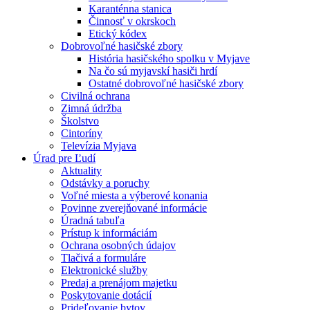
Karanténna stanica
Činnosť v okrskoch
Etický kódex
Dobrovoľné hasičské zbory
História hasičského spolku v Myjave
Na čo sú myjavskí hasiči hrdí
Ostatné dobrovoľné hasičské zbory
Civilná ochrana
Zimná údržba
Školstvo
Cintoríny
Televízia Myjava
Úrad pre Ľudí
Aktuality
Odstávky a poruchy
Voľné miesta a výberové konania
Povinne zverejňované informácie
Úradná tabuľa
Prístup k informáciám
Ochrana osobných údajov
Tlačivá a formuláre
Elektronické služby
Predaj a prenájom majetku
Poskytovanie dotácií
Prideľovanie bytov