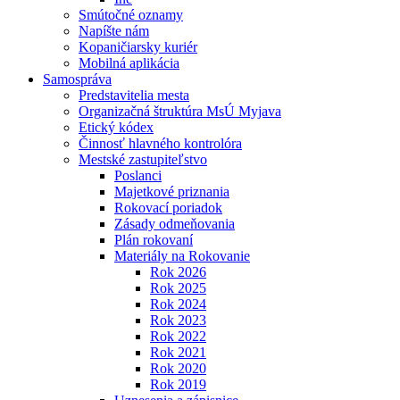
Smútočné oznamy
Napíšte nám
Kopaničiarsky kuriér
Mobilná aplikácia
Samospráva
Predstavitelia mesta
Organizačná štruktúra MsÚ Myjava
Etický kódex
Činnosť hlavného kontrolóra
Mestské zastupiteľstvo
Poslanci
Majetkové priznania
Rokovací poriadok
Zásady odmeňovania
Plán rokovaní
Materiály na Rokovanie
Rok 2026
Rok 2025
Rok 2024
Rok 2023
Rok 2022
Rok 2021
Rok 2020
Rok 2019