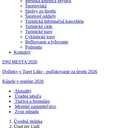
Mestská knižnica Myjava
Športoviská
Správy zo športu
Športové oddiely
Turistická informačná kancelária
Turistické ciele
Turistické trasy
Cyklistické trasy
Bežkovanie a lyžovanie
Podujatia
Kontakty
DNI MESTA 2026
Dožinky v Turej Lúke - poďakovanie za úrodu 2026
Kúpele v regióne 2026
Aktuality
Úradná tabuľa
Tlačivá a formuláre
Mestské zastupiteľstvo
Zvoz odpadu
Úvodná stránka
Úrad pre Ľudí