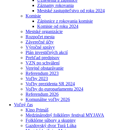
Uznesenia a zápisnice
Záznamy rokovania
Mestské zastupiteľstvo od roku 2024
Komisie
Zápisnice z rokovania komisie
Komisie od roku 2024
Mestské organizácie
Rozpočet mesta
Záverečné účty
Výročné správy
Plán investičných akcií
Prehľad predpisov
VZN po schválení
Verejné obstarávanie
Referendum 2023
Voľby 2023
Voľby prezidenta SR 2024
Voľby do europarlamentu 2024
Referendum 2026
Komunálne voľby 2026
Voľný čas
Kino Primáš
Medzinárodný folklórny festival MYJAVA
Folklórne súbory a skupiny
Gazdovský dvor Turá Lúka