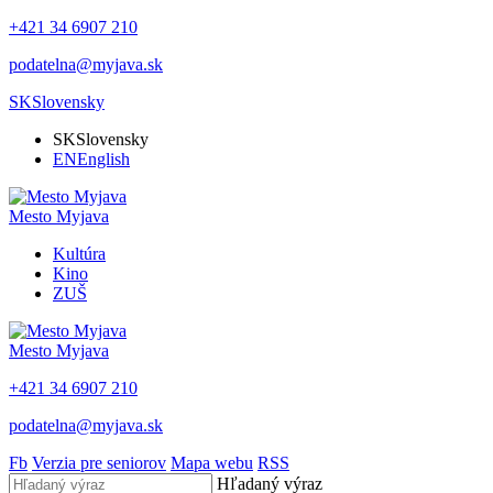
+421 34 6907 210
podatelna@myjava.sk
SK
Slovensky
SK
Slovensky
EN
English
Mesto
Myjava
Kultúra
Kino
ZUŠ
Mesto
Myjava
+421 34 6907 210
podatelna@myjava.sk
Fb
Verzia pre seniorov
Mapa webu
RSS
Hľadaný výraz