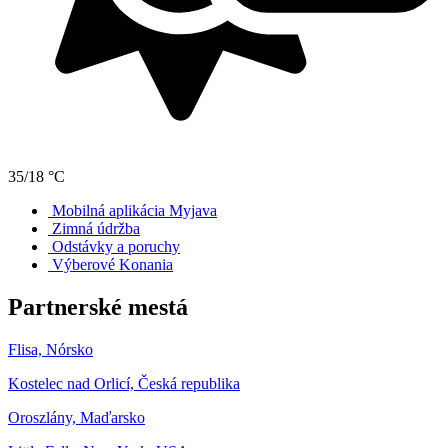
35/18 °C
Mobilná aplikácia Myjava
Zimná údržba
Odstávky a poruchy
Výberové Konania
Partnerské mestá
Flisa, Nórsko
Kostelec nad Orlicí, Česká republika
Oroszlány, Maďarsko