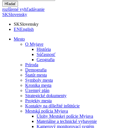
Hľadať
rozšírené vyhľadávanie
SK
Slovensky
SK
Slovensky
EN
English
Mesto
O Myjave
História
Súčasnosť
Geografia
Príroda
Demografia
Štatút mesta
Symboly mesta
Kronika mesta
Územný plán
Strategické dokumenty
Projekty mesta
Kontakty na dôležité inštitúcie
Mestská polícia Myjava
Úlohy Mestskej polície Myjava
Materiálne a technické vybavenie
Kamerový monitorovací systém