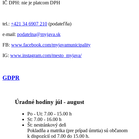
IČ DPH: nie je platcom DPH
tel.:
+421 34 6907 210
(podateľňa)
e-mail:
podatelna@myjava.sk
FB:
www.facebook.com/myjavamunicipality
IG:
www.instagram.com/mesto_myjava/
GDPR
Úradné hodiny júl - august
Po - Ut: 7.00 - 15.00 h
St: 7.00 - 16.00 h
Št: nestránkový deň
Pokladňa a matrika (pre prípad úmrtia) sú občanom
k dispozícií od 7.00 do 15.00 h.