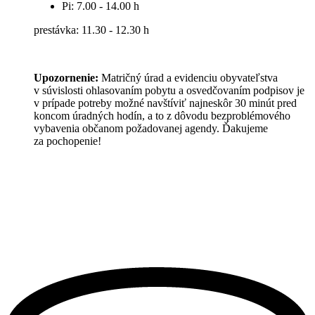
Pi: 7.00 - 14.00 h
prestávka: 11.30 - 12.30 h
Upozornenie:
Matričný úrad a evidenciu obyvateľstva
v súvislosti ohlasovaním pobytu a osvedčovaním podpisov je
v prípade potreby možné navštíviť najneskôr 30 minút pred
koncom úradných hodín, a to z dôvodu bezproblémového
vybavenia občanom požadovanej agendy. Ďakujeme
za pochopenie!