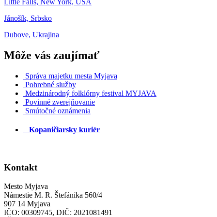
Little Falls, New York, USA
Jánošík, Srbsko
Dubove, Ukrajina
Môže vás zaujímať
Správa majetku mesta Myjava
Pohrebné služby
Medzinárodný folklórny festival MYJAVA
Povinné zverejňovanie
Smútočné oznámenia
Kopaničiarsky kuriér
Kontakt
Mesto Myjava
Námestie M. R. Štefánika 560/4
907 14 Myjava
IČO: 00309745, DIČ: 2021081491