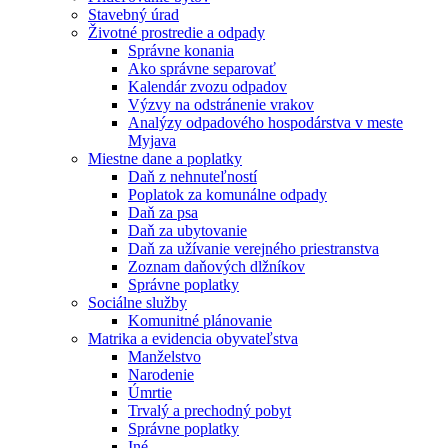
Stavebný úrad
Životné prostredie a odpady
Správne konania
Ako správne separovať
Kalendár zvozu odpadov
Výzvy na odstránenie vrakov
Analýzy odpadového hospodárstva v meste
Myjava
Miestne dane a poplatky
Daň z nehnuteľností
Poplatok za komunálne odpady
Daň za psa
Daň za ubytovanie
Daň za užívanie verejného priestranstva
Zoznam daňových dlžníkov
Správne poplatky
Sociálne služby
Komunitné plánovanie
Matrika a evidencia obyvateľstva
Manželstvo
Narodenie
Úmrtie
Trvalý a prechodný pobyt
Správne poplatky
Iné