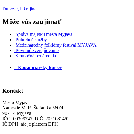
Dubove, Ukrajina
Môže vás zaujímať
Správa majetku mesta Myjava
Pohrebné služby
Medzinárodný folklórny festival MYJAVA
Povinné zverejňovanie
Smútočné oznámenia
Kopaničiarsky kuriér
Kontakt
Mesto Myjava
Námestie M. R. Štefánika 560/4
907 14 Myjava
IČO: 00309745, DIČ: 2021081491
IČ DPH: nie je platcom DPH