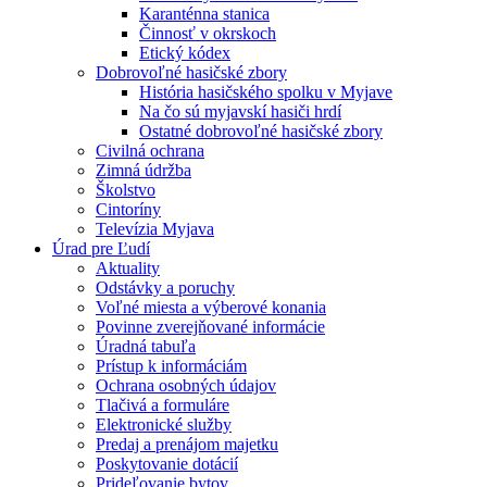
Karanténna stanica
Činnosť v okrskoch
Etický kódex
Dobrovoľné hasičské zbory
História hasičského spolku v Myjave
Na čo sú myjavskí hasiči hrdí
Ostatné dobrovoľné hasičské zbory
Civilná ochrana
Zimná údržba
Školstvo
Cintoríny
Televízia Myjava
Úrad pre Ľudí
Aktuality
Odstávky a poruchy
Voľné miesta a výberové konania
Povinne zverejňované informácie
Úradná tabuľa
Prístup k informáciám
Ochrana osobných údajov
Tlačivá a formuláre
Elektronické služby
Predaj a prenájom majetku
Poskytovanie dotácií
Prideľovanie bytov