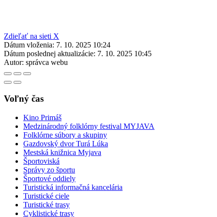
Zdieľať na sieti X
Dátum vloženia:
7. 10. 2025 10:24
Dátum poslednej aktualizácie:
7. 10. 2025 10:45
Autor:
správca webu
Voľný čas
Kino Primáš
Medzinárodný folklórny festival MYJAVA
Folklórne súbory a skupiny
Gazdovský dvor Turá Lúka
Mestská knižnica Myjava
Športoviská
Správy zo športu
Športové oddiely
Turistická informačná kancelária
Turistické ciele
Turistické trasy
Cyklistické trasy