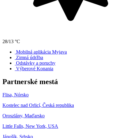
28/13 °C
Mobilná aplikácia Myjava
Zimná údržba
Odstávky a poruchy
Výberové Konania
Partnerské mestá
Flisa, Nórsko
Kostelec nad Orlicí, Česká republika
Oroszlány, Maďarsko
Little Falls, New York, USA
Jánošík, Srbsko