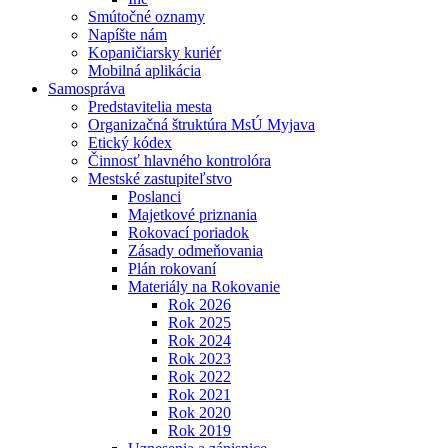
Smútočné oznamy
Napíšte nám
Kopaničiarsky kuriér
Mobilná aplikácia
Samospráva
Predstavitelia mesta
Organizačná štruktúra MsÚ Myjava
Etický kódex
Činnosť hlavného kontrolóra
Mestské zastupiteľstvo
Poslanci
Majetkové priznania
Rokovací poriadok
Zásady odmeňovania
Plán rokovaní
Materiály na Rokovanie
Rok 2026
Rok 2025
Rok 2024
Rok 2023
Rok 2022
Rok 2021
Rok 2020
Rok 2019