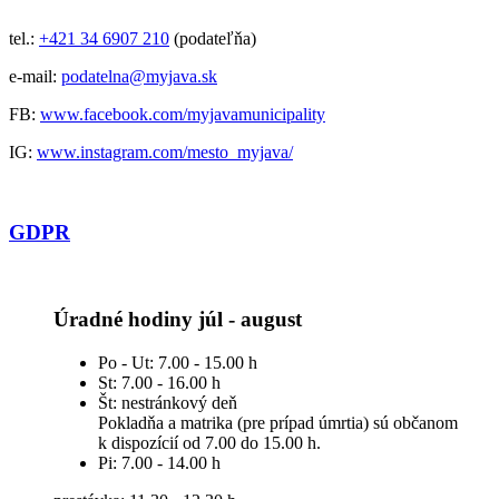
tel.:
+421 34 6907 210
(podateľňa)
e-mail:
podatelna@myjava.sk
FB:
www.facebook.com/myjavamunicipality
IG:
www.instagram.com/mesto_myjava/
GDPR
Úradné hodiny júl - august
Po - Ut: 7.00 - 15.00 h
St: 7.00 - 16.00 h
Št: nestránkový deň
Pokladňa a matrika (pre prípad úmrtia) sú občanom
k dispozícií od 7.00 do 15.00 h.
Pi: 7.00 - 14.00 h