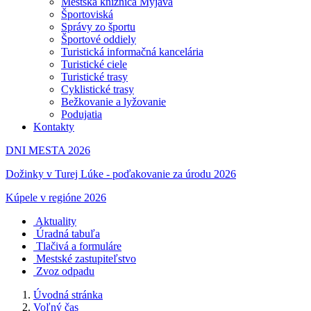
Mestská knižnica Myjava
Športoviská
Správy zo športu
Športové oddiely
Turistická informačná kancelária
Turistické ciele
Turistické trasy
Cyklistické trasy
Bežkovanie a lyžovanie
Podujatia
Kontakty
DNI MESTA 2026
Dožinky v Turej Lúke - poďakovanie za úrodu 2026
Kúpele v regióne 2026
Aktuality
Úradná tabuľa
Tlačivá a formuláre
Mestské zastupiteľstvo
Zvoz odpadu
Úvodná stránka
Voľný čas