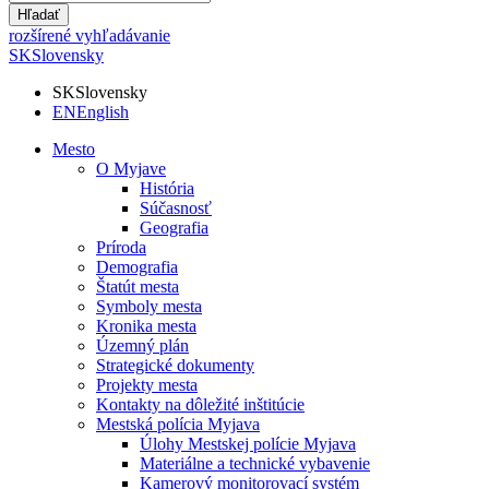
Hľadať
rozšírené vyhľadávanie
SK
Slovensky
SK
Slovensky
EN
English
Mesto
O Myjave
História
Súčasnosť
Geografia
Príroda
Demografia
Štatút mesta
Symboly mesta
Kronika mesta
Územný plán
Strategické dokumenty
Projekty mesta
Kontakty na dôležité inštitúcie
Mestská polícia Myjava
Úlohy Mestskej polície Myjava
Materiálne a technické vybavenie
Kamerový monitorovací systém