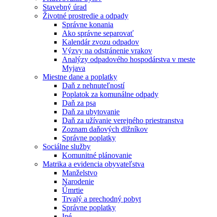
Stavebný úrad
Životné prostredie a odpady
Správne konania
Ako správne separovať
Kalendár zvozu odpadov
Výzvy na odstránenie vrakov
Analýzy odpadového hospodárstva v meste
Myjava
Miestne dane a poplatky
Daň z nehnuteľností
Poplatok za komunálne odpady
Daň za psa
Daň za ubytovanie
Daň za užívanie verejného priestranstva
Zoznam daňových dlžníkov
Správne poplatky
Sociálne služby
Komunitné plánovanie
Matrika a evidencia obyvateľstva
Manželstvo
Narodenie
Úmrtie
Trvalý a prechodný pobyt
Správne poplatky
Iné