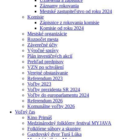
Uznesenia a zápisnice
Záznamy rokovania
Mestské zastupiteľstvo od roku 2024
Komisie
Zápisnice z rokovania komisie
Komisie od roku 2024
Mestské organizácie
Rozpočet mesta
Záverečné účty
Výročné správy
Plán investičných akcií
Prehľad predpisov
VZN po schválení
Verejné obstarávanie
Referendum 2023
Voľby 2023
Voľby prezidenta SR 2024
Voľby do europarlamentu 2024
Referendum 2026
Komunálne voľby 2026
Voľný čas
Kino Primáš
Medzinárodný folklórny festival MYJAVA
Folklórne súbory a skupiny
Gazdovský dvor Turá Lúka