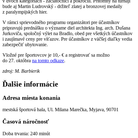
v dvoch kategóriách - začiatočníci a pokročilí. Prítomný na turnaji
bude aj Martin Ludrovský - držiteľ zlatej a bronzovej medaily
z paralympijských hier.
V rámci sprievodného programu organizátori pre účastníkov
pripravujú prednášku o význame diel architekta Ing. arch. Dušana
Jurkoviča, spoločný výlet na Bradlo, obed pre všetkých účastníkov
i zaujímavé ceny pre víťazov. Pre účastníkov z väčšej diaľky vedia
zabezpečiť ubytovanie.
Vložné pre športovcov je 10,- € a registrovať sa možno
do 27. októbra
na tomto odkaze
.
zdroj: M. Barbierik
Ďalšie informácie
Adresa miesta konania
mestská športová hala, Ul. Milana Marečka, Myjava, 90701
Časová náročnosť
Doba trvania: 240 minút