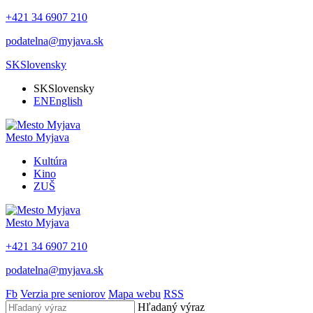
+421 34 6907 210
podatelna@myjava.sk
SK
Slovensky
SK
Slovensky
EN
English
Mesto
Myjava
Kultúra
Kino
ZUŠ
Mesto
Myjava
+421 34 6907 210
podatelna@myjava.sk
Fb
Verzia pre seniorov
Mapa webu
RSS
Hľadaný výraz