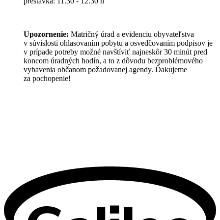
prestávka: 11.30 - 12.30 h
Upozornenie:
Matričný úrad a evidenciu obyvateľstva
v súvislosti ohlasovaním pobytu a osvedčovaním podpisov je
v prípade potreby možné navštíviť najneskôr 30 minút pred
koncom úradných hodín, a to z dôvodu bezproblémového
vybavenia občanom požadovanej agendy. Ďakujeme
za pochopenie!