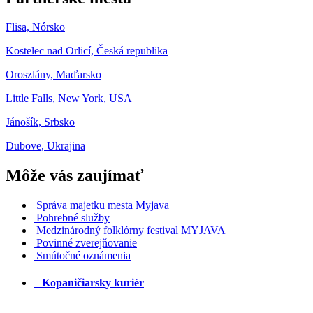
Flisa, Nórsko
Kostelec nad Orlicí, Česká republika
Oroszlány, Maďarsko
Little Falls, New York, USA
Jánošík, Srbsko
Dubove, Ukrajina
Môže vás zaujímať
Správa majetku mesta Myjava
Pohrebné služby
Medzinárodný folklórny festival MYJAVA
Povinné zverejňovanie
Smútočné oznámenia
Kopaničiarsky kuriér