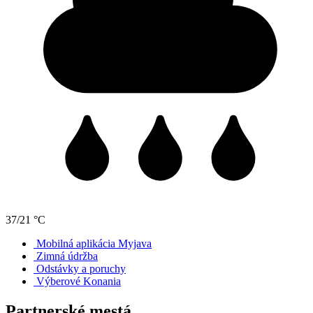
37/21 °C
Mobilná aplikácia Myjava
Zimná údržba
Odstávky a poruchy
Výberové Konania
Partnerské mestá