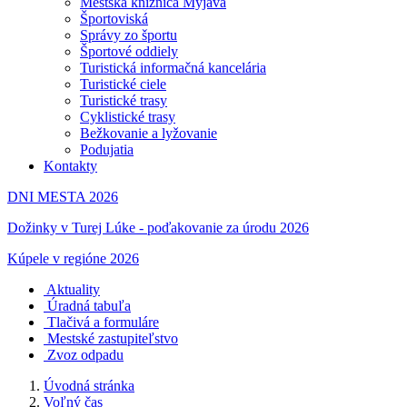
Mestská knižnica Myjava
Športoviská
Správy zo športu
Športové oddiely
Turistická informačná kancelária
Turistické ciele
Turistické trasy
Cyklistické trasy
Bežkovanie a lyžovanie
Podujatia
Kontakty
DNI MESTA 2026
Dožinky v Turej Lúke - poďakovanie za úrodu 2026
Kúpele v regióne 2026
Aktuality
Úradná tabuľa
Tlačivá a formuláre
Mestské zastupiteľstvo
Zvoz odpadu
Úvodná stránka
Voľný čas