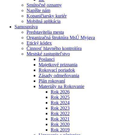
Smútočné oznamy
Napíšte nám
Kopaničiarsky kuriér
Mobilná aplikácia
Samospráva
Predstavitelia mesta
Organizačná štruktúra MsÚ Myjava
Etický kódex
Činnosť hlavného kontrolóra
Mestské zastupiteľstvo
Poslanci
Majetkové priznania
Rokovací poriadok
Zásady odmeňovania
Plán rokovaní
Materiály na Rokovanie
Rok 2026
Rok 2025
Rok 2024
Rok 2023
Rok 2022
Rok 2021
Rok 2020
Rok 2019