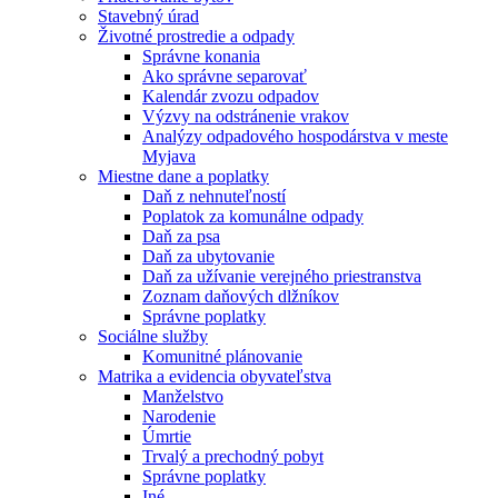
Stavebný úrad
Životné prostredie a odpady
Správne konania
Ako správne separovať
Kalendár zvozu odpadov
Výzvy na odstránenie vrakov
Analýzy odpadového hospodárstva v meste
Myjava
Miestne dane a poplatky
Daň z nehnuteľností
Poplatok za komunálne odpady
Daň za psa
Daň za ubytovanie
Daň za užívanie verejného priestranstva
Zoznam daňových dlžníkov
Správne poplatky
Sociálne služby
Komunitné plánovanie
Matrika a evidencia obyvateľstva
Manželstvo
Narodenie
Úmrtie
Trvalý a prechodný pobyt
Správne poplatky
Iné