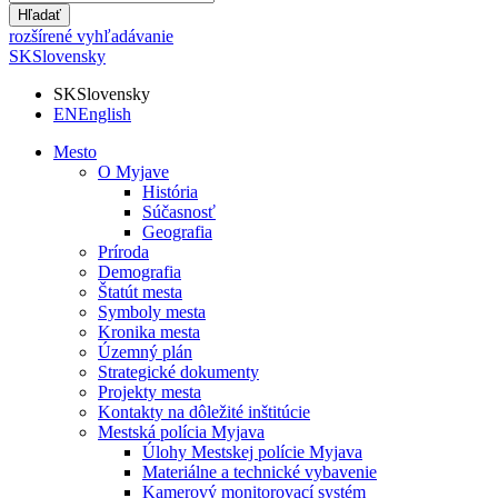
Hľadať
rozšírené vyhľadávanie
SK
Slovensky
SK
Slovensky
EN
English
Mesto
O Myjave
História
Súčasnosť
Geografia
Príroda
Demografia
Štatút mesta
Symboly mesta
Kronika mesta
Územný plán
Strategické dokumenty
Projekty mesta
Kontakty na dôležité inštitúcie
Mestská polícia Myjava
Úlohy Mestskej polície Myjava
Materiálne a technické vybavenie
Kamerový monitorovací systém