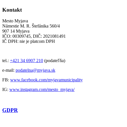
Kontakt
Mesto Myjava
Námestie M. R. Štefánika 560/4
907 14 Myjava
IČO: 00309745, DIČ: 2021081491
IČ DPH: nie je platcom DPH
tel.:
+421 34 6907 210
(podateľňa)
e-mail:
podatelna@myjava.sk
FB:
www.facebook.com/myjavamunicipality
IG:
www.instagram.com/mesto_myjava/
GDPR