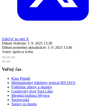
Zdieľať na sieti X
Dátum vloženia:
3. 9. 2025 13:38
Dátum poslednej aktualizácie:
3. 9. 2025 13:46
Autor:
správca webu
Voľný čas
Kino Primáš
Medzinárodný folklórny festival MYJAVA
Folklórne súbory a skupiny
Gazdovský dvor Turá Lúka
Mestská knižnica Myjava
Športoviská
Správy zo športu