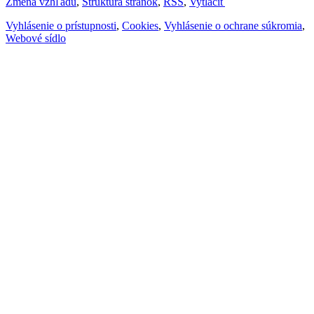
Zmena vzhľadu
,
Štruktúra stránok
,
RSS
,
Vytlačiť
Vyhlásenie o prístupnosti
,
Cookies
,
Vyhlásenie o ochrane súkromia
,
Webové sídlo