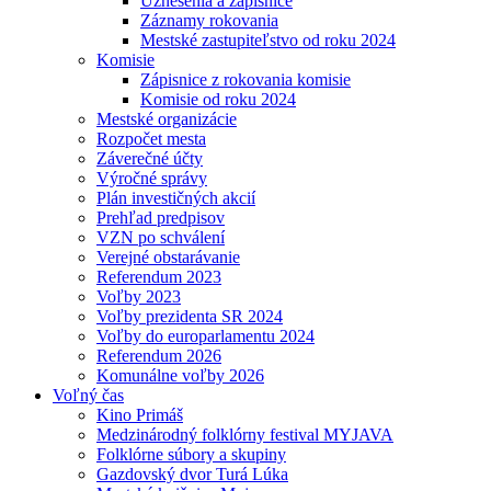
Uznesenia a zápisnice
Záznamy rokovania
Mestské zastupiteľstvo od roku 2024
Komisie
Zápisnice z rokovania komisie
Komisie od roku 2024
Mestské organizácie
Rozpočet mesta
Záverečné účty
Výročné správy
Plán investičných akcií
Prehľad predpisov
VZN po schválení
Verejné obstarávanie
Referendum 2023
Voľby 2023
Voľby prezidenta SR 2024
Voľby do europarlamentu 2024
Referendum 2026
Komunálne voľby 2026
Voľný čas
Kino Primáš
Medzinárodný folklórny festival MYJAVA
Folklórne súbory a skupiny
Gazdovský dvor Turá Lúka