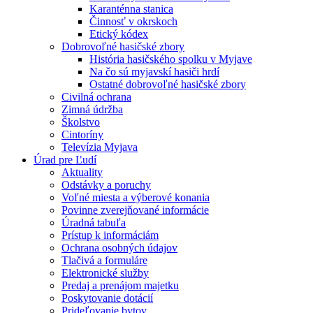
Karanténna stanica
Činnosť v okrskoch
Etický kódex
Dobrovoľné hasičské zbory
História hasičského spolku v Myjave
Na čo sú myjavskí hasiči hrdí
Ostatné dobrovoľné hasičské zbory
Civilná ochrana
Zimná údržba
Školstvo
Cintoríny
Televízia Myjava
Úrad pre Ľudí
Aktuality
Odstávky a poruchy
Voľné miesta a výberové konania
Povinne zverejňované informácie
Úradná tabuľa
Prístup k informáciám
Ochrana osobných údajov
Tlačivá a formuláre
Elektronické služby
Predaj a prenájom majetku
Poskytovanie dotácií
Prideľovanie bytov