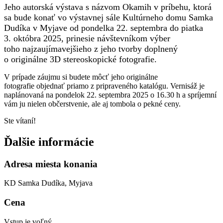
Jeho autorská výstava s názvom Okamih v príbehu, ktorá
sa bude konať vo výstavnej sále Kultúrneho domu Samka
Dudíka v Myjave od pondelka 22. septembra do piatka
3. októbra 2025, prinesie návštevníkom výber
toho najzaujímavejšieho z jeho tvorby doplnený
o originálne 3D stereoskopické fotografie.
V prípade záujmu si budete môcť jeho originálne
fotografie objednať priamo z pripraveného katalógu. Vernisáž je
naplánovaná na pondelok 22. septembra 2025 o 16.30 h a spríjemní
vám ju nielen občerstvenie, ale aj tombola o pekné ceny.
Ste vítaní!
Ďalšie informácie
Adresa miesta konania
KD Samka Dudíka, Myjava
Cena
Vstup je voľný.