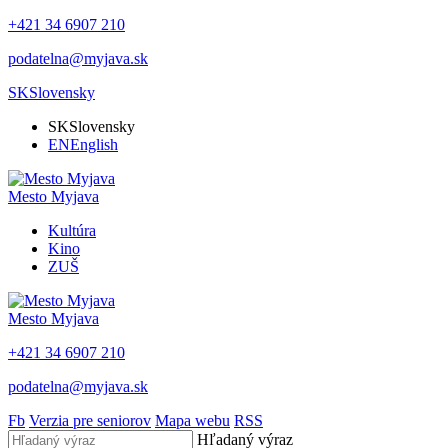
+421 34 6907 210
podatelna@myjava.sk
SK
Slovensky
SK
Slovensky
EN
English
Mesto
Myjava
Kultúra
Kino
ZUŠ
Mesto
Myjava
+421 34 6907 210
podatelna@myjava.sk
Fb
Verzia pre seniorov
Mapa webu
RSS
Hľadaný výraz