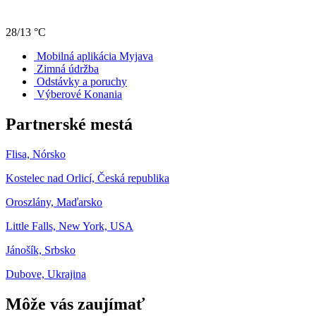
28/13 °C
Mobilná aplikácia Myjava
Zimná údržba
Odstávky a poruchy
Výberové Konania
Partnerské mestá
Flisa, Nórsko
Kostelec nad Orlicí, Česká republika
Oroszlány, Maďarsko
Little Falls, New York, USA
Jánošík, Srbsko
Dubove, Ukrajina
Môže vás zaujímať