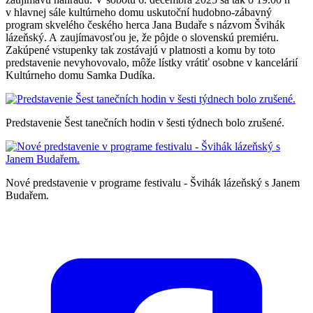
v hlavnej sále kultúrneho domu uskutoční hudobno-zábavný
program skvelého českého herca Jana Budaře s názvom Švihák
lázeňský. A zaujímavosťou je, že pôjde o slovenskú premiéru.
Zakúpené vstupenky tak zostávajú v platnosti a komu by toto
predstavenie nevyhovovalo, môže lístky vrátiť osobne v kancelárií
Kultúrneho domu Samka Dudíka.
Predstavenie Šest tanečních hodin v šesti týdnech bolo zrušené.
Nové predstavenie v programe festivalu - Švihák lázeňský s Janem
Budařem.