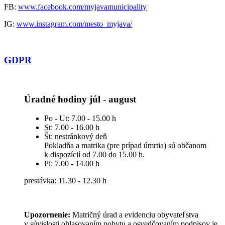
FB:
www.facebook.com/myjavamunicipality
IG:
www.instagram.com/mesto_myjava/
GDPR
Úradné hodiny júl - august
Po - Ut: 7.00 - 15.00 h
St: 7.00 - 16.00 h
Št: nestránkový deň
Pokladňa a matrika (pre prípad úmrtia) sú občanom
k dispozícií od 7.00 do 15.00 h.
Pi: 7.00 - 14.00 h
prestávka: 11.30 - 12.30 h
Upozornenie:
Matričný úrad a evidenciu obyvateľstva
v súvislosti ohlasovaním pobytu a osvedčovaním podpisov je