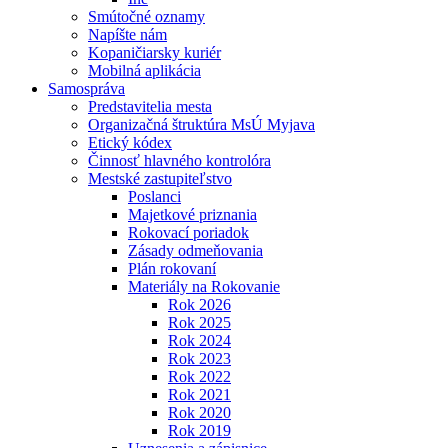
Smútočné oznamy
Napíšte nám
Kopaničiarsky kuriér
Mobilná aplikácia
Samospráva
Predstavitelia mesta
Organizačná štruktúra MsÚ Myjava
Etický kódex
Činnosť hlavného kontrolóra
Mestské zastupiteľstvo
Poslanci
Majetkové priznania
Rokovací poriadok
Zásady odmeňovania
Plán rokovaní
Materiály na Rokovanie
Rok 2026
Rok 2025
Rok 2024
Rok 2023
Rok 2022
Rok 2021
Rok 2020
Rok 2019