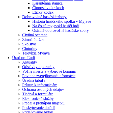
Karanténna stanica
Činnosť v okrskoch
Etický kódex
Dobrovoľné hasičské zbory
História hasičského spolku v Myjave
Na čo sú myjavskí hasiči hrdí
Ostatné dobrovoľné hasičské zbory
Civilná ochrana
Zimná údržba
Školstvo
Cintoríny
Televízia Myjava
Úrad pre Ľudí
Aktuality
Odstávky a poruchy
Voľné miesta a výberové konania
Povinne zverejňované informácie
Úradná tabuľa
Prístup k informáciám
Ochrana osobných údajov
Tlačivá a formuláre
Elektronické služby
Predaj a prenájom majetku
Poskytovanie dotácií
Prideľovanie bytov