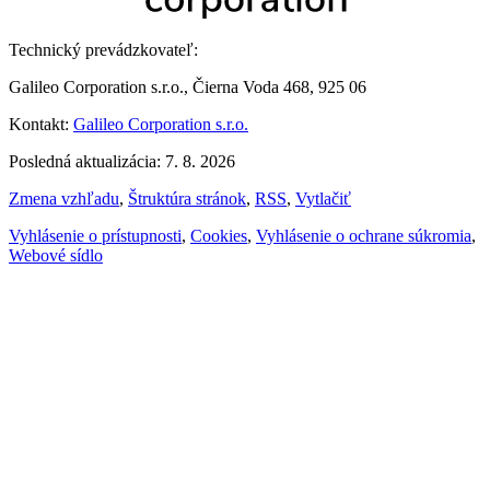
Technický prevádzkovateľ:
Galileo Corporation s.r.o., Čierna Voda 468, 925 06
Kontakt:
Galileo Corporation s.r.o.
Posledná aktualizácia: 7. 8. 2026
Zmena vzhľadu
,
Štruktúra stránok
,
RSS
,
Vytlačiť
Vyhlásenie o prístupnosti
,
Cookies
,
Vyhlásenie o ochrane súkromia
,
Webové sídlo