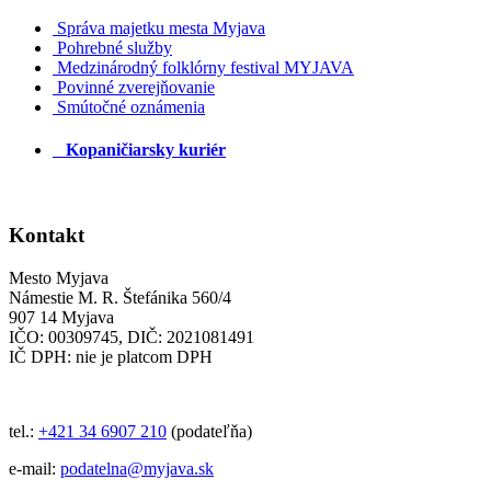
Správa majetku mesta Myjava
Pohrebné služby
Medzinárodný folklórny festival MYJAVA
Povinné zverejňovanie
Smútočné oznámenia
Kopaničiarsky kuriér
Kontakt
Mesto Myjava
Námestie M. R. Štefánika 560/4
907 14 Myjava
IČO: 00309745, DIČ: 2021081491
IČ DPH: nie je platcom DPH
tel.:
+421 34 6907 210
(podateľňa)
e-mail:
podatelna@myjava.sk