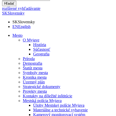
Hľadať
rozšírené vyhľadávanie
SK
Slovensky
SK
Slovensky
EN
English
Mesto
O Myjave
História
Súčasnosť
Geografia
Príroda
Demografia
Štatút mesta
Symboly mesta
Kronika mesta
Územný plán
Strategické dokumenty
Projekty mesta
Kontakty na dôležité inštitúcie
Mestská polícia Myjava
Úlohy Mestskej polície Myjava
Materiálne a technické vybavenie
Kamerový monitorovací systém