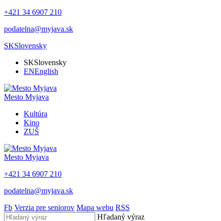
+421 34 6907 210
podatelna@myjava.sk
SK
Slovensky
SK
Slovensky
EN
English
Mesto
Myjava
Kultúra
Kino
ZUŠ
Mesto
Myjava
+421 34 6907 210
podatelna@myjava.sk
Fb
Verzia pre seniorov
Mapa webu
RSS
Hľadaný výraz