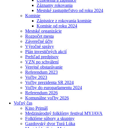
Uznesenia a zápisnice
Záznamy rokovania
Mestské zastupiteľstvo od roku 2024
Komisie
Zápisnice z rokovania komisie
Komisie od roku 2024
Mestské organizácie
Rozpočet mesta
Záverečné účty
Výročné správy
Plán investičných akcií
Prehľad predpisov
VZN po schválení
Verejné obstarávanie
Referendum 2023
Voľby 2023
Voľby prezidenta SR 2024
Voľby do europarlamentu 2024
Referendum 2026
Komunálne voľby 2026
Voľný čas
Kino Primáš
Medzinárodný folklórny festival MYJAVA
Folklórne súbory a skupiny
Gazdovský dvor Turá Lúka