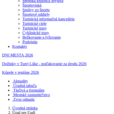
Mestská knižnica Myjava
Športoviská
Správy zo športu
Športové oddiely
Turistická informačná kancelária
Turistické ciele
Turistické trasy
Cyklistické trasy
Bežkovanie a lyžovanie
Podujatia
Kontakty
DNI MESTA 2026
Dožinky v Turej Lúke - poďakovanie za úrodu 2026
Kúpele v regióne 2026
Aktuality
Úradná tabuľa
Tlačivá a formuláre
Mestské zastupiteľstvo
Zvoz odpadu
Úvodná stránka
Úrad pre Ľudí