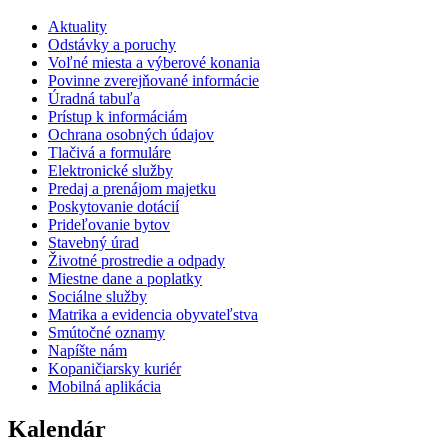
Aktuality
Odstávky a poruchy
Voľné miesta a výberové konania
Povinne zverejňované informácie
Úradná tabuľa
Prístup k informáciám
Ochrana osobných údajov
Tlačivá a formuláre
Elektronické služby
Predaj a prenájom majetku
Poskytovanie dotácií
Prideľovanie bytov
Stavebný úrad
Životné prostredie a odpady
Miestne dane a poplatky
Sociálne služby
Matrika a evidencia obyvateľstva
Smútočné oznamy
Napíšte nám
Kopaničiarsky kuriér
Mobilná aplikácia
Kalendár