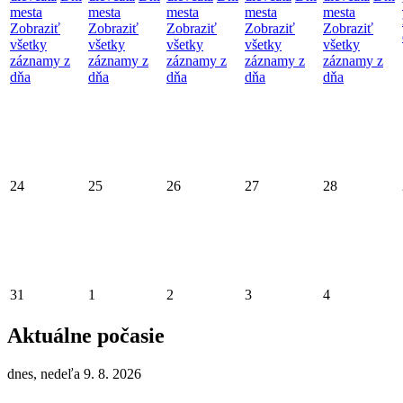
mesta
mesta
mesta
mesta
mesta
Zobraziť
Zobraziť
Zobraziť
Zobraziť
Zobraziť
všetky
všetky
všetky
všetky
všetky
záznamy z
záznamy z
záznamy z
záznamy z
záznamy z
dňa
dňa
dňa
dňa
dňa
24
25
26
27
28
31
1
2
3
4
Aktuálne počasie
dnes, nedeľa 9. 8. 2026