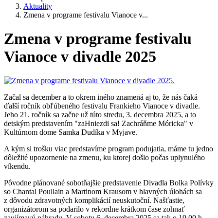
Aktuality
Zmena v programe festivalu Vianoce v...
Zmena v programe festivalu
Vianoce v divadle 2025
Začal sa december a to okrem iného znamená aj to, že nás čaká
ďalší ročník obľúbeného festivalu Frankieho Vianoce v divadle.
Jeho 21. ročník sa začne už túto stredu, 3. decembra 2025, a to
detským predstavením "zaHniezdi sa! Zachráňme Móricka" v
Kultúrnom dome Samka Dudíka v Myjave.
A kým si trošku viac predstavíme program podujatia, máme tu jedno
dôležité upozornenie na zmenu, ku ktorej došlo počas uplynulého
víkendu.
Pôvodne plánované sobotňajšie predstavenie Divadla Bolka Polívky
so Chantal Poullain a Martinom Krausom v hlavných úlohách sa
z dôvodu zdravotných komplikácií neuskutoční. Našťastie,
organizátorom sa podarilo v rekordne krátkom čase zohnať
zaujímavú náhradu. V sobotu 6. decembra 2025 sa tak o 19.00 h