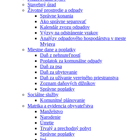
Stavebný úrad
Životné prostredie a odpady
Správne konania
Ako správne separovať
Kalendár zvozu odpadov
Výzvy na odstránenie vrakov
Analýzy odpadového hospodárstva v meste
Myjava
Miestne dane a poplatky
Daň z nehnuteľností
Poplatok za komunálne odpady
Daň za psa
Daň za ubytovanie
Daň za užívanie verejného priestranstva
Zoznam daňových dlžníkov
Správne poplatky
Sociálne služby
Komunitné plánovanie
Matrika a evidencia obyvateľstva
Manželstvo
Narodenie
Úmrtie
Trvalý a prechodný pobyt
Správne poplatky
Iné