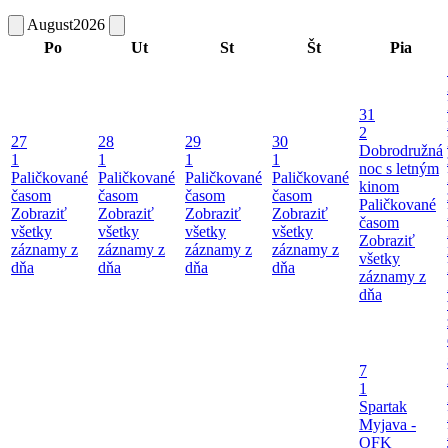
August
2026
Po
Ut
St
Št
Pia
31
2
27
28
29
30
Dobrodružná
1
1
1
1
noc s letným
Paličkované
Paličkované
Paličkované
Paličkované
kinom
časom
časom
časom
časom
Paličkované
Zobraziť
Zobraziť
Zobraziť
Zobraziť
časom
všetky
všetky
všetky
všetky
Zobraziť
záznamy z
záznamy z
záznamy z
záznamy z
všetky
dňa
dňa
dňa
dňa
záznamy z
dňa
7
1
Spartak
Myjava -
OFK