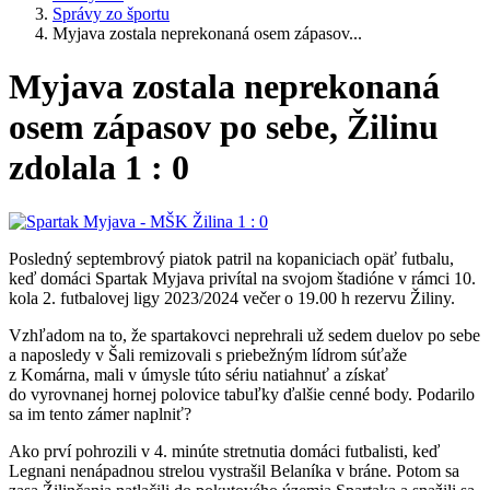
Správy zo športu
Myjava zostala neprekonaná osem zápasov...
Myjava zostala neprekonaná
osem zápasov po sebe, Žilinu
zdolala 1 : 0
Posledný septembrový piatok patril na kopaniciach opäť futbalu,
keď domáci Spartak Myjava privítal na svojom štadióne v rámci 10.
kola 2. futbalovej ligy 2023/2024 večer o 19.00 h rezervu Žiliny.
Vzhľadom na to, že spartakovci neprehrali už sedem duelov po sebe
a naposledy v Šali remizovali s priebežným lídrom súťaže
z Komárna, mali v úmysle túto sériu natiahnuť a získať
do vyrovnanej hornej polovice tabuľky ďalšie cenné body. Podarilo
sa im tento zámer naplniť?
Ako prví pohrozili v 4. minúte stretnutia domáci futbalisti, keď
Legnani nenápadnou strelou vystrašil Belaníka v bráne. Potom sa