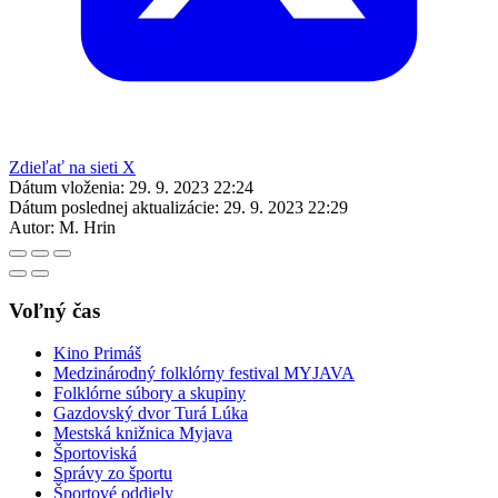
Zdieľať na sieti X
Dátum vloženia:
29. 9. 2023 22:24
Dátum poslednej aktualizácie:
29. 9. 2023 22:29
Autor:
M. Hrin
Voľný čas
Kino Primáš
Medzinárodný folklórny festival MYJAVA
Folklórne súbory a skupiny
Gazdovský dvor Turá Lúka
Mestská knižnica Myjava
Športoviská
Správy zo športu
Športové oddiely