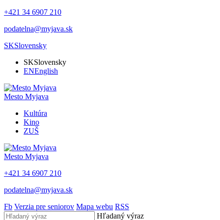
+421 34 6907 210
podatelna@myjava.sk
SK
Slovensky
SK
Slovensky
EN
English
Mesto
Myjava
Kultúra
Kino
ZUŠ
Mesto
Myjava
+421 34 6907 210
podatelna@myjava.sk
Fb
Verzia pre seniorov
Mapa webu
RSS
Hľadaný výraz