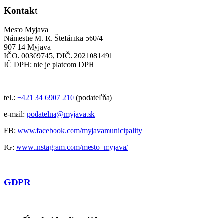
Kontakt
Mesto Myjava
Námestie M. R. Štefánika 560/4
907 14 Myjava
IČO: 00309745, DIČ: 2021081491
IČ DPH: nie je platcom DPH
tel.:
+421 34 6907 210
(podateľňa)
e-mail:
podatelna@myjava.sk
FB:
www.facebook.com/myjavamunicipality
IG:
www.instagram.com/mesto_myjava/
GDPR