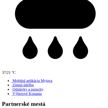
37/21 °C
Mobilná aplikácia Myjava
Zimná údržba
Odstávky a poruchy
Výberové Konania
Partnerské mestá