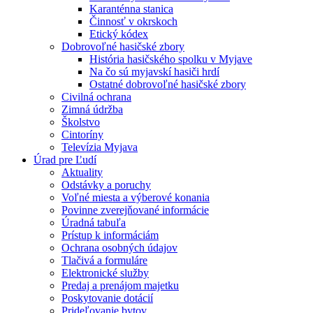
Karanténna stanica
Činnosť v okrskoch
Etický kódex
Dobrovoľné hasičské zbory
História hasičského spolku v Myjave
Na čo sú myjavskí hasiči hrdí
Ostatné dobrovoľné hasičské zbory
Civilná ochrana
Zimná údržba
Školstvo
Cintoríny
Televízia Myjava
Úrad pre Ľudí
Aktuality
Odstávky a poruchy
Voľné miesta a výberové konania
Povinne zverejňované informácie
Úradná tabuľa
Prístup k informáciám
Ochrana osobných údajov
Tlačivá a formuláre
Elektronické služby
Predaj a prenájom majetku
Poskytovanie dotácií
Prideľovanie bytov