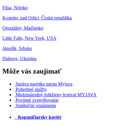
Flisa, Nórsko
Kostelec nad Orlicí, Česká republika
Oroszlány, Maďarsko
Little Falls, New York, USA
Jánošík, Srbsko
Dubove, Ukrajina
Môže vás zaujímať
Správa majetku mesta Myjava
Pohrebné služby
Medzinárodný folklórny festival MYJAVA
Povinné zverejňovanie
Smútočné oznámenia
Kopaničiarsky kuriér