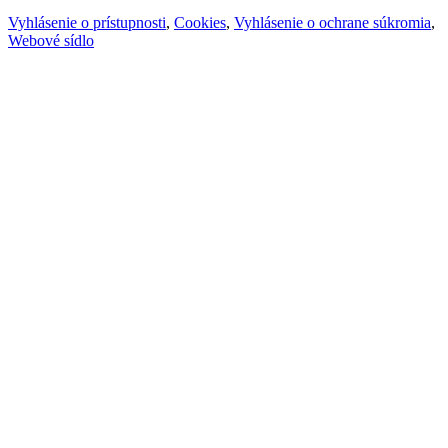
Vyhlásenie o prístupnosti
,
Cookies
,
Vyhlásenie o ochrane súkromia
,
Webové sídlo