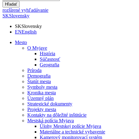
Hľadať
rozšírené vyhľadávanie
SK
Slovensky
SK
Slovensky
EN
English
Mesto
O Myjave
História
Súčasnosť
Geografia
Príroda
Demografia
Štatút mesta
Symboly mesta
Kronika mesta
Územný plán
Strategické dokumenty
Projekty mesta
Kontakty na dôležité inštitúcie
Mestská polícia Myjava
Úlohy Mestskej polície Myjava
Materiálne a technické vybavenie
Kamerový monitorovací systém