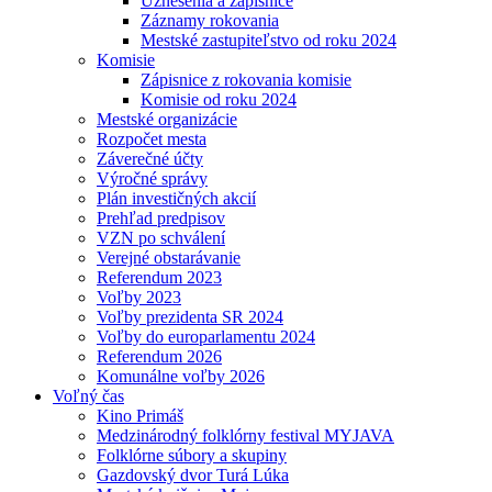
Uznesenia a zápisnice
Záznamy rokovania
Mestské zastupiteľstvo od roku 2024
Komisie
Zápisnice z rokovania komisie
Komisie od roku 2024
Mestské organizácie
Rozpočet mesta
Záverečné účty
Výročné správy
Plán investičných akcií
Prehľad predpisov
VZN po schválení
Verejné obstarávanie
Referendum 2023
Voľby 2023
Voľby prezidenta SR 2024
Voľby do europarlamentu 2024
Referendum 2026
Komunálne voľby 2026
Voľný čas
Kino Primáš
Medzinárodný folklórny festival MYJAVA
Folklórne súbory a skupiny
Gazdovský dvor Turá Lúka