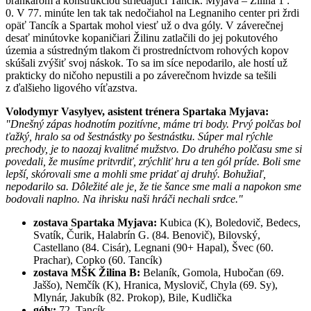
brankárom a konštrukciou striedajúci Tancík. Myjava – Žilina 1 :
0. V 77. minúte len tak tak nedočiahol na Legnaniho center pri žrdi
opäť Tancík a Spartak mohol viesť už o dva góly. V záverečnej
desať minútovke kopaničiari Žilinu zatlačili do jej pokutového
územia a sústredným tlakom či prostredníctvom rohových kopov
skúšali zvýšiť svoj náskok. To sa im síce nepodarilo, ale hostí už
prakticky do ničoho nepustili a po záverečnom hvizde sa tešili
z ďalšieho ligového víťazstva.
Volodymyr Vasylyev, asistent trénera Spartaka Myjava:
"Dnešný zápas hodnotím pozitívne, máme tri body. Prvý polčas bol
ťažký, hralo sa od šestnástky po šestnástku. Súper mal rýchle
prechody, je to naozaj kvalitné mužstvo. Do druhého polčasu sme si
povedali, že musíme pritvrdiť, zrýchliť hru a ten gól príde. Boli sme
lepší, skórovali sme a mohli sme pridať aj druhý. Bohužiaľ,
nepodarilo sa. Dôležité ale je, že tie šance sme mali a napokon sme
bodovali naplno. Na ihrisku naši hráči nechali srdce."
zostava Spartaka Myjava:
Kubica (K), Boledovič, Bedecs,
Svatík, Čurik, Halabrín G. (84. Benovič), Bilovský,
Castellano (84. Cisár), Legnani (90+ Hapal), Švec (60.
Prachar), Copko (60. Tancík)
zostava MŠK Žilina B:
Belaník, Gomola, Hubočan (69.
Jaššo), Nemčík (K), Hranica, Myslovič, Chyla (69. Sy),
Mlynár, Jakubík (82. Prokop), Bile, Kudlička
góly:
72. Tancík