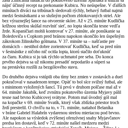
zasa Žilinčania natlačili do pokutového územia Spartaka a snažili sa
nájsť účinný recept na prekonanie Kubicu. No neúspešne. V ďalších
minútach diváci na tribúnach sledovali rýchly, behavý futbal najmä
medzi šestnástkami a so slušným počtom zblokovaných striel. Ale
bez výraznejšej šance na otvorenie skóre. Až v 25. minúte Kudlička
krížnou strelou skúšal rozvlniť sieť, no lopta skončila tesne vedľa
žrde. Kopaničiari mohli kontrovať v 27. minúte, ale ponúkanie sa
Boledoviča s Copkom pred bránou napokon skončilo len úspešným
zákrokom žilinského gólmana. V 37. minúte sa – našťastie pre
domácich – nestihol dobre zorientovať Kudlička, keď sa pred ním
v šestnástke z ničoho nič ocitla lopta, ktorú stačilo doťuknúť
za čiaru. Kubica si ju tak rýchlo uchmatol pre seba. Do konca
prvého dejstva sa už nikomu presadiť nepodarilo a súperi sa
na prestávku rozišli za bezgólového stavu.
Do druhého dejstva vstúpili oba tímy bez zmien v zostavách a duel
pokračoval v nasadenom tempe. Opäť to bol síce svižný futbal, ale
s minimom vyložených šancí. Tú prvú v druhom polčase mal až v
64. minúte Jakubík, keď zvnútra pokutového územia Myjavy pálil
tesne nad brvno Kubicovej svätyne. Potom mal úvodný gól mal
na kopačke v 69. minúte Svatík, ktorý však zblízka priestor troch
žrdí prestrelil. O chvíľu na to, v 71. minúte, natiahol Belaníka
v bráne Gabriel Halabrín vydarenou strelou mieriacou pod brvno.
Ale napokon sa výsledok zvýšenej ofenzívnej snahy Myjavčanov
predsa len dostavil, keď v 72. minúte našiel medzeru medzi