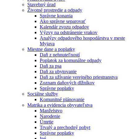
Stavebný úrad
Životné prostredie a odpady
Správne konania
Ako správne separovať
Kalendár zvozu odpadov
Výzvy na odstránenie vrakov
Analýzy odpadového hospodárstva v meste
Myjava
Miestne dane a poplatky
Daň z nehnuteľností
Poplatok za komunálne odpady
Daň za psa
Daň za ubytovanie
Daň za užívanie verejného priestranstva
Zoznam daňových dlžníkov
Správne poplatky
Sociálne služby
Komunitné plánovanie
Matrika a evidencia obyvateľstva
Manželstvo
Narodenie
Úmrtie
Trvalý a prechodný pobyt
Správne poplatky
Iné