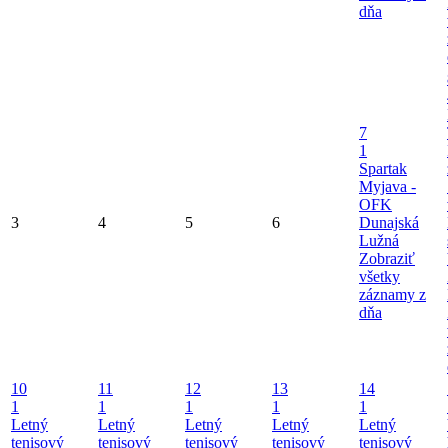
dňa
7
1
Spartak
Myjava -
OFK
3
4
5
6
Dunajská
Lužná
Zobraziť
všetky
záznamy z
dňa
10
11
12
13
14
1
1
1
1
1
Letný
Letný
Letný
Letný
Letný
tenisový
tenisový
tenisový
tenisový
tenisový