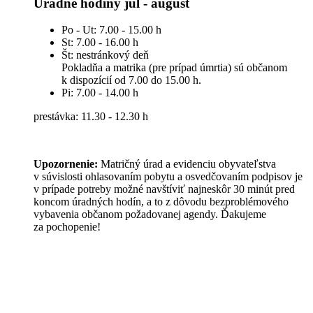
Úradné hodiny júl - august
Po - Ut: 7.00 - 15.00 h
St: 7.00 - 16.00 h
Št: nestránkový deň
Pokladňa a matrika (pre prípad úmrtia) sú občanom
k dispozícií od 7.00 do 15.00 h.
Pi: 7.00 - 14.00 h
prestávka: 11.30 - 12.30 h
Upozornenie:
Matričný úrad a evidenciu obyvateľstva
v súvislosti ohlasovaním pobytu a osvedčovaním podpisov je
v prípade potreby možné navštíviť najneskôr 30 minút pred
koncom úradných hodín, a to z dôvodu bezproblémového
vybavenia občanom požadovanej agendy. Ďakujeme
za pochopenie!