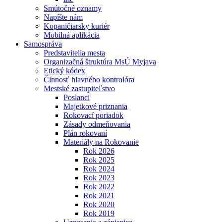
Smútočné oznamy
Napíšte nám
Kopaničiarsky kuriér
Mobilná aplikácia
Samospráva
Predstavitelia mesta
Organizačná štruktúra MsÚ Myjava
Etický kódex
Činnosť hlavného kontrolóra
Mestské zastupiteľstvo
Poslanci
Majetkové priznania
Rokovací poriadok
Zásady odmeňovania
Plán rokovaní
Materiály na Rokovanie
Rok 2026
Rok 2025
Rok 2024
Rok 2023
Rok 2022
Rok 2021
Rok 2020
Rok 2019