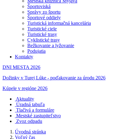
Mestská knižnica Myjava
Športoviská
Správy zo športu
Športové oddiely
Turistická informačná kancelária
Turistické ciele
Turistické trasy
Cyklistické trasy
Bežkovanie a lyžovanie
Podujatia
Kontakty
DNI MESTA 2026
Dožinky v Turej Lúke - poďakovanie za úrodu 2026
Kúpele v regióne 2026
Aktuality
Úradná tabuľa
Tlačivá a formuláre
Mestské zastupiteľstvo
Zvoz odpadu
Úvodná stránka
Voľný čas