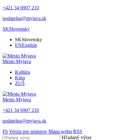
+421 34 6907 210
podatelna@myjava.sk
SK
Slovensky
SK
Slovensky
EN
English
Mesto
Myjava
Kultúra
Kino
ZUŠ
Mesto
Myjava
+421 34 6907 210
podatelna@myjava.sk
Fb
Verzia pre seniorov
Mapa webu
RSS
Hľadaný výraz