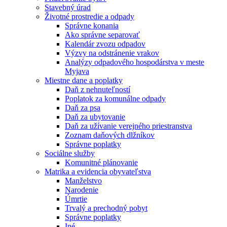
Stavebný úrad
Životné prostredie a odpady
Správne konania
Ako správne separovať
Kalendár zvozu odpadov
Výzvy na odstránenie vrakov
Analýzy odpadového hospodárstva v meste
Myjava
Miestne dane a poplatky
Daň z nehnuteľností
Poplatok za komunálne odpady
Daň za psa
Daň za ubytovanie
Daň za užívanie verejného priestranstva
Zoznam daňových dlžníkov
Správne poplatky
Sociálne služby
Komunitné plánovanie
Matrika a evidencia obyvateľstva
Manželstvo
Narodenie
Úmrtie
Trvalý a prechodný pobyt
Správne poplatky
Iné