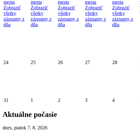
mesta
mesta
mesta
mesta
mesta
Zobraziť
Zobraziť
Zobraziť
Zobraziť
Zobraziť
všetky
všetky
všetky
všetky
všetky
záznamy z
záznamy z
záznamy z
záznamy z
záznamy z
dňa
dňa
dňa
dňa
dňa
24
25
26
27
28
31
1
2
3
4
Aktuálne počasie
dnes, piatok 7. 8. 2026