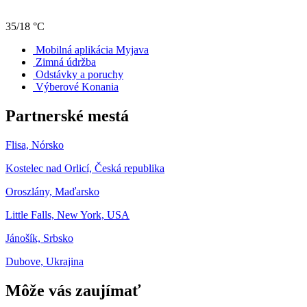
35/18 °C
Mobilná aplikácia Myjava
Zimná údržba
Odstávky a poruchy
Výberové Konania
Partnerské mestá
Flisa, Nórsko
Kostelec nad Orlicí, Česká republika
Oroszlány, Maďarsko
Little Falls, New York, USA
Jánošík, Srbsko
Dubove, Ukrajina
Môže vás zaujímať