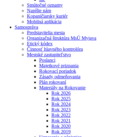
Smútočné oznamy
Napíšte nám
Kopaničiarsky kuriér
Mobilná aplikácia
Samospráva
Predstavitelia mesta
Organizačná štruktúra MsÚ Myjava
Etický kódex
Činnosť hlavného kontrolóra
Mestské zastupiteľstvo
Poslanci
Majetkové priznania
Rokovací poriadok
Zásady odmeňovania
Plán rokovaní
Materiály na Rokovanie
Rok 2026
Rok 2025
Rok 2024
Rok 2023
Rok 2022
Rok 2021
Rok 2020
Rok 2019