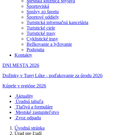
Mestská knižnica Myjava
Športoviská
Správy zo športu
Športové oddiely
Turistická informačná kancelária
Turistické ciele
Turistické trasy
Cyklistické trasy
Bežkovanie a lyžovanie
Podujatia
Kontakty
DNI MESTA 2026
Dožinky v Turej Lúke - poďakovanie za úrodu 2026
Kúpele v regióne 2026
Aktuality
Úradná tabuľa
Tlačivá a formuláre
Mestské zastupiteľstvo
Zvoz odpadu
Úvodná stránka
Úrad pre Ľudí