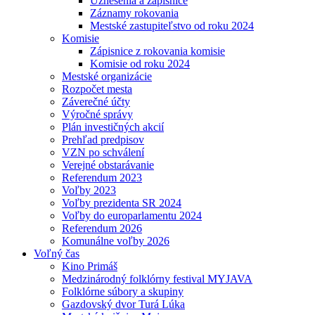
Uznesenia a zápisnice
Záznamy rokovania
Mestské zastupiteľstvo od roku 2024
Komisie
Zápisnice z rokovania komisie
Komisie od roku 2024
Mestské organizácie
Rozpočet mesta
Záverečné účty
Výročné správy
Plán investičných akcií
Prehľad predpisov
VZN po schválení
Verejné obstarávanie
Referendum 2023
Voľby 2023
Voľby prezidenta SR 2024
Voľby do europarlamentu 2024
Referendum 2026
Komunálne voľby 2026
Voľný čas
Kino Primáš
Medzinárodný folklórny festival MYJAVA
Folklórne súbory a skupiny
Gazdovský dvor Turá Lúka