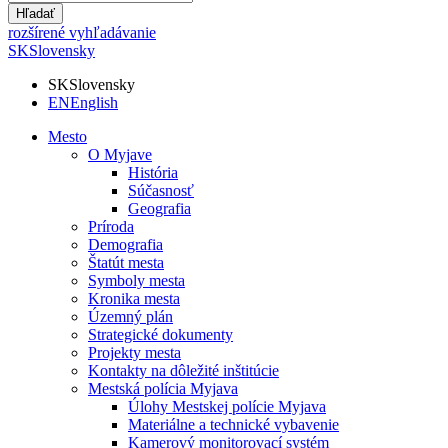
Hľadať
rozšírené vyhľadávanie
SK
Slovensky
SK
Slovensky
EN
English
Mesto
O Myjave
História
Súčasnosť
Geografia
Príroda
Demografia
Štatút mesta
Symboly mesta
Kronika mesta
Územný plán
Strategické dokumenty
Projekty mesta
Kontakty na dôležité inštitúcie
Mestská polícia Myjava
Úlohy Mestskej polície Myjava
Materiálne a technické vybavenie
Kamerový monitorovací systém