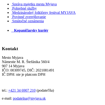
Správa majetku mesta Myjava
Pohrebné služby
Medzinárodný folklórny festival MYJAVA
Povinné zverejňovanie
Smútočné oznámenia
Kopaničiarsky kuriér
Kontakt
Mesto Myjava
Námestie M. R. Štefánika 560/4
907 14 Myjava
IČO: 00309745, DIČ: 2021081491
IČ DPH: nie je platcom DPH
tel.:
+421 34 6907 210
(podateľňa)
e-mail:
podatelna@myjava.sk