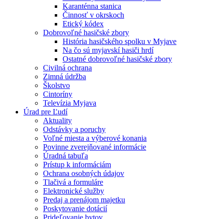
Karanténna stanica
Činnosť v okrskoch
Etický kódex
Dobrovoľné hasičské zbory
História hasičského spolku v Myjave
Na čo sú myjavskí hasiči hrdí
Ostatné dobrovoľné hasičské zbory
Civilná ochrana
Zimná údržba
Školstvo
Cintoríny
Televízia Myjava
Úrad pre Ľudí
Aktuality
Odstávky a poruchy
Voľné miesta a výberové konania
Povinne zverejňované informácie
Úradná tabuľa
Prístup k informáciám
Ochrana osobných údajov
Tlačivá a formuláre
Elektronické služby
Predaj a prenájom majetku
Poskytovanie dotácií
Prideľovanie bytov