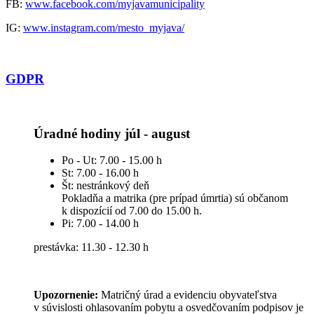
FB:
www.facebook.com/myjavamunicipality
IG:
www.instagram.com/mesto_myjava/
GDPR
Úradné hodiny júl - august
Po - Ut: 7.00 - 15.00 h
St: 7.00 - 16.00 h
Št: nestránkový deň
Pokladňa a matrika (pre prípad úmrtia) sú občanom
k dispozícií od 7.00 do 15.00 h.
Pi: 7.00 - 14.00 h
prestávka: 11.30 - 12.30 h
Upozornenie:
Matričný úrad a evidenciu obyvateľstva
v súvislosti ohlasovaním pobytu a osvedčovaním podpisov je