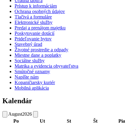
Úradná tabuľa
Prístup k informáciám
Ochrana osobných údajov
Tlačivá a formuláre
Elektronické služby
Predaj a prenájom majetku
Poskytovanie dotácií
Prideľovanie bytov
Stavebný úrad
Životné prostredie a odpady
Miestne dane a poplatky
Sociálne služby
Matrika a evidencia obyvateľstva
Smútočné oznamy
Napíšte nám
Kopaničiarsky kuriér
Mobilná aplikácia
Kalendár
August
2026
Po
Ut
St
Št
Pia