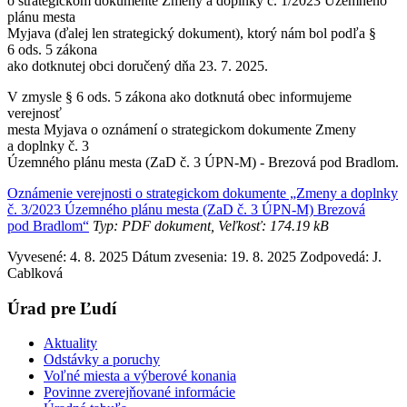
o strategickom dokumente Zmeny a doplnky č. 1/2023 Územného
plánu mesta
Myjava (ďalej len strategický dokument), ktorý nám bol podľa §
6 ods. 5 zákona
ako dotknutej obci doručený dňa 23. 7. 2025.
V zmysle § 6 ods. 5 zákona ako dotknutá obec informujeme
verejnosť
mesta Myjava o oznámení o strategickom dokumente Zmeny
a doplnky č. 3
Územného plánu mesta (ZaD č. 3 ÚPN-M) - Brezová pod Bradlom.
Oznámenie verejnosti o strategickom dokumente „Zmeny a doplnky
č. 3/2023 Územného plánu mesta (ZaD č. 3 ÚPN-M) Brezová
pod Bradlom“
Typ: PDF dokument, Veľkosť: 174.19 kB
Vyvesené: 4. 8. 2025
Dátum zvesenia: 19. 8. 2025
Zodpovedá:
J.
Cablková
Úrad pre Ľudí
Aktuality
Odstávky a poruchy
Voľné miesta a výberové konania
Povinne zverejňované informácie