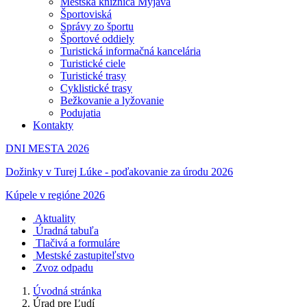
Mestská knižnica Myjava
Športoviská
Správy zo športu
Športové oddiely
Turistická informačná kancelária
Turistické ciele
Turistické trasy
Cyklistické trasy
Bežkovanie a lyžovanie
Podujatia
Kontakty
DNI MESTA 2026
Dožinky v Turej Lúke - poďakovanie za úrodu 2026
Kúpele v regióne 2026
Aktuality
Úradná tabuľa
Tlačivá a formuláre
Mestské zastupiteľstvo
Zvoz odpadu
Úvodná stránka
Úrad pre Ľudí