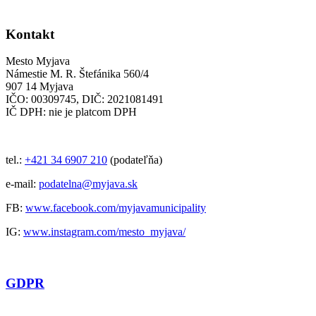
Kontakt
Mesto Myjava
Námestie M. R. Štefánika 560/4
907 14 Myjava
IČO: 00309745, DIČ: 2021081491
IČ DPH: nie je platcom DPH
tel.:
+421 34 6907 210
(podateľňa)
e-mail:
podatelna@myjava.sk
FB:
www.facebook.com/myjavamunicipality
IG:
www.instagram.com/mesto_myjava/
GDPR