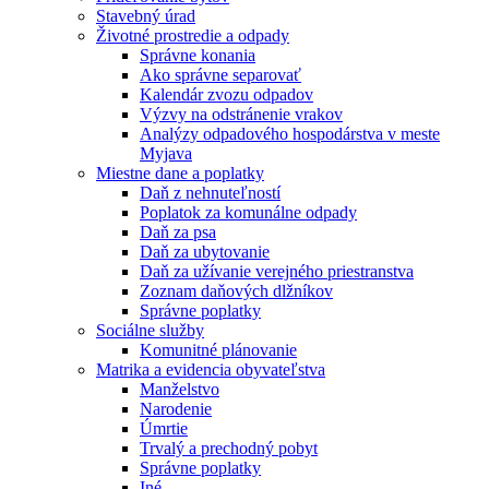
Stavebný úrad
Životné prostredie a odpady
Správne konania
Ako správne separovať
Kalendár zvozu odpadov
Výzvy na odstránenie vrakov
Analýzy odpadového hospodárstva v meste
Myjava
Miestne dane a poplatky
Daň z nehnuteľností
Poplatok za komunálne odpady
Daň za psa
Daň za ubytovanie
Daň za užívanie verejného priestranstva
Zoznam daňových dlžníkov
Správne poplatky
Sociálne služby
Komunitné plánovanie
Matrika a evidencia obyvateľstva
Manželstvo
Narodenie
Úmrtie
Trvalý a prechodný pobyt
Správne poplatky
Iné