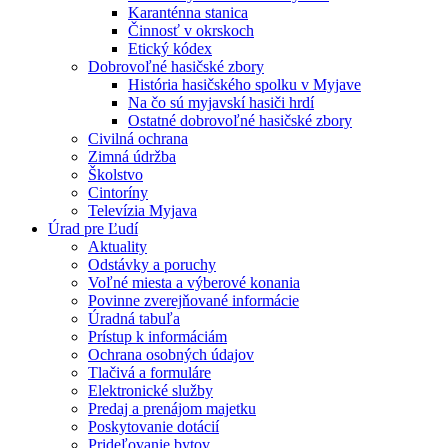
Karanténna stanica
Činnosť v okrskoch
Etický kódex
Dobrovoľné hasičské zbory
História hasičského spolku v Myjave
Na čo sú myjavskí hasiči hrdí
Ostatné dobrovoľné hasičské zbory
Civilná ochrana
Zimná údržba
Školstvo
Cintoríny
Televízia Myjava
Úrad pre Ľudí
Aktuality
Odstávky a poruchy
Voľné miesta a výberové konania
Povinne zverejňované informácie
Úradná tabuľa
Prístup k informáciám
Ochrana osobných údajov
Tlačivá a formuláre
Elektronické služby
Predaj a prenájom majetku
Poskytovanie dotácií
Prideľovanie bytov