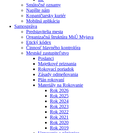
Smútočné oznamy
Napíšte nám
Kopaničiarsky kuriér
Mobilná aplikácia
Samospráva
Predstavitelia mesta
Organizačná štruktúra MsÚ Myjava
Etický kódex
Činnosť hlavného kontrolóra
Mestské zastupiteľstvo
Poslanci
Majetkové priznania
Rokovací poriadok
Zásady odmeňovania
Plán rokovaní
Materiály na Rokovanie
Rok 2026
Rok 2025
Rok 2024
Rok 2023
Rok 2022
Rok 2021
Rok 2020
Rok 2019