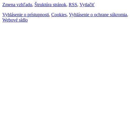
Zmena vzhľadu
,
Štruktúra stránok
,
RSS
,
Vytlačiť
Vyhlásenie o prístupnosti
,
Cookies
,
Vyhlásenie o ochrane súkromia
,
Webové sídlo