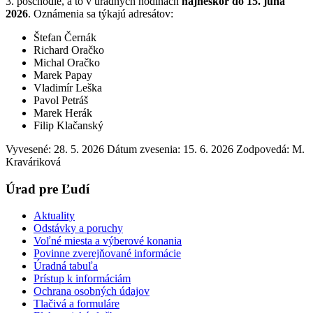
3. poschodie, a to v úradných hodinách
najneskôr do 15. júna
2026
. Oznámenia sa týkajú adresátov:
Štefan Černák
Richard Oračko
Michal Oračko
Marek Papay
Vladimír Leška
Pavol Petráš
Marek Herák
Filip Klačanský
Vyvesené: 28. 5. 2026
Dátum zvesenia: 15. 6. 2026
Zodpovedá:
M.
Kraváriková
Úrad pre Ľudí
Aktuality
Odstávky a poruchy
Voľné miesta a výberové konania
Povinne zverejňované informácie
Úradná tabuľa
Prístup k informáciám
Ochrana osobných údajov
Tlačivá a formuláre