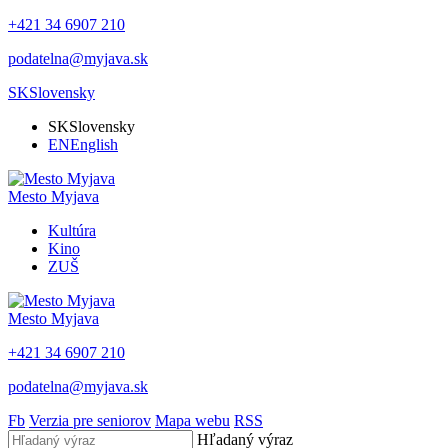
+421 34 6907 210
podatelna@myjava.sk
SK
Slovensky
SK
Slovensky
EN
English
Mesto
Myjava
Kultúra
Kino
ZUŠ
Mesto
Myjava
+421 34 6907 210
podatelna@myjava.sk
Fb
Verzia pre seniorov
Mapa webu
RSS
Hľadaný výraz