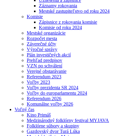
Uznesenia a zápisnice
Záznamy rokovania
Mestské zastupiteľstvo od roku 2024
Komisie
Zápisnice z rokovania komisie
Komisie od roku 2024
Mestské organizácie
Rozpočet mesta
Záverečné účty
Výročné správy
Plán investičných akcií
Prehľad predpisov
VZN po schválení
Verejné obstarávanie
Referendum 2023
Voľby 2023
Voľby prezidenta SR 2024
Voľby do europarlamentu 2024
Referendum 2026
Komunálne voľby 2026
Voľný čas
Kino Primáš
Medzinárodný folklórny festival MYJAVA
Folklórne súbory a skupiny
Gazdovský dvor Turá Lúka