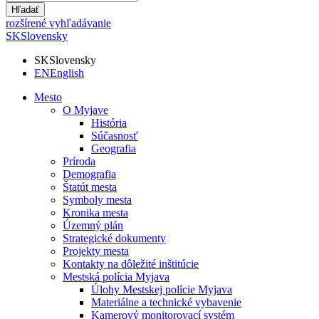
Hľadať
rozšírené vyhľadávanie
SK
Slovensky
SK
Slovensky
EN
English
Mesto
O Myjave
História
Súčasnosť
Geografia
Príroda
Demografia
Štatút mesta
Symboly mesta
Kronika mesta
Územný plán
Strategické dokumenty
Projekty mesta
Kontakty na dôležité inštitúcie
Mestská polícia Myjava
Úlohy Mestskej polície Myjava
Materiálne a technické vybavenie
Kamerový monitorovací systém