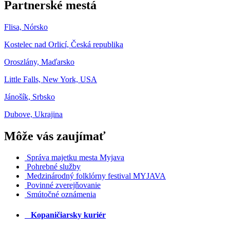
Partnerské mestá
Flisa, Nórsko
Kostelec nad Orlicí, Česká republika
Oroszlány, Maďarsko
Little Falls, New York, USA
Jánošík, Srbsko
Dubove, Ukrajina
Môže vás zaujímať
Správa majetku mesta Myjava
Pohrebné služby
Medzinárodný folklórny festival MYJAVA
Povinné zverejňovanie
Smútočné oznámenia
Kopaničiarsky kuriér