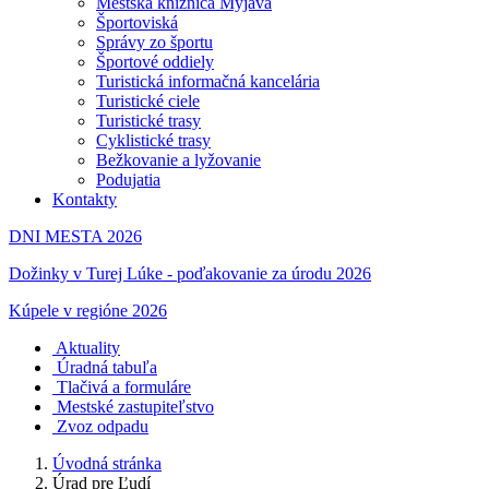
Mestská knižnica Myjava
Športoviská
Správy zo športu
Športové oddiely
Turistická informačná kancelária
Turistické ciele
Turistické trasy
Cyklistické trasy
Bežkovanie a lyžovanie
Podujatia
Kontakty
DNI MESTA 2026
Dožinky v Turej Lúke - poďakovanie za úrodu 2026
Kúpele v regióne 2026
Aktuality
Úradná tabuľa
Tlačivá a formuláre
Mestské zastupiteľstvo
Zvoz odpadu
Úvodná stránka
Úrad pre Ľudí