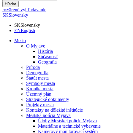
Hľadať
rozšírené vyhľadávanie
SK
Slovensky
SK
Slovensky
EN
English
Mesto
O Myjave
História
Súčasnosť
Geografia
Príroda
Demografia
Štatút mesta
Symboly mesta
Kronika mesta
Územný plán
Strategické dokumenty
Projekty mesta
Kontakty na dôležité inštitúcie
Mestská polícia Myjava
Úlohy Mestskej polície Myjava
Materiálne a technické vybavenie
Kamerový monitorovací systém