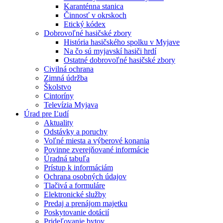
Karanténna stanica
Činnosť v okrskoch
Etický kódex
Dobrovoľné hasičské zbory
História hasičského spolku v Myjave
Na čo sú myjavskí hasiči hrdí
Ostatné dobrovoľné hasičské zbory
Civilná ochrana
Zimná údržba
Školstvo
Cintoríny
Televízia Myjava
Úrad pre Ľudí
Aktuality
Odstávky a poruchy
Voľné miesta a výberové konania
Povinne zverejňované informácie
Úradná tabuľa
Prístup k informáciám
Ochrana osobných údajov
Tlačivá a formuláre
Elektronické služby
Predaj a prenájom majetku
Poskytovanie dotácií
Prideľovanie bytov