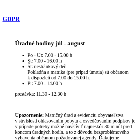
GDPR
Úradné hodiny júl - august
Po - Ut: 7.00 - 15.00 h
St: 7.00 - 16.00 h
Št: nestránkový deň
Pokladňa a matrika (pre prípad úmrtia) sú občanom
k dispozícií od 7.00 do 15.00 h.
Pi: 7.00 - 14.00 h
prestávka: 11.30 - 12.30 h
Upozornenie:
Matričný úrad a evidenciu obyvateľstva
v súvislosti ohlasovaním pobytu a osvedčovaním podpisov je
v prípade potreby možné navštíviť najneskôr 30 minút pred
koncom úradných hodín, a to z dôvodu bezproblémového
vybavenia občanom požadovanej agendy. Ďakujeme