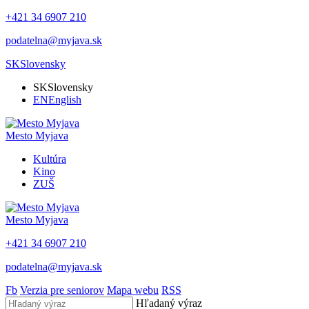
+421 34 6907 210
podatelna@myjava.sk
SK
Slovensky
SK
Slovensky
EN
English
Mesto
Myjava
Kultúra
Kino
ZUŠ
Mesto
Myjava
+421 34 6907 210
podatelna@myjava.sk
Fb
Verzia pre seniorov
Mapa webu
RSS
Hľadaný výraz