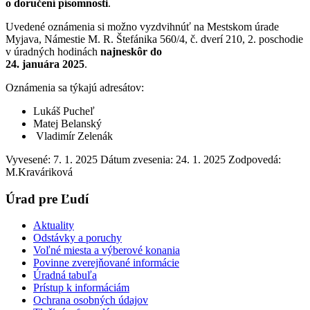
o doručení písomnosti
.
Uvedené oznámenia si možno vyzdvihnúť na Mestskom úrade
Myjava, Námestie M. R. Štefánika 560/4, č. dverí 210, 2. poschodie
v úradných hodinách
najneskôr do
24. januára 2025
.
Oznámenia sa týkajú adresátov:
Lukáš Pucheľ
Matej Belanský
Vladimír Zelenák
Vyvesené: 7. 1. 2025
Dátum zvesenia: 24. 1. 2025
Zodpovedá:
M.Kraváriková
Úrad pre Ľudí
Aktuality
Odstávky a poruchy
Voľné miesta a výberové konania
Povinne zverejňované informácie
Úradná tabuľa
Prístup k informáciám
Ochrana osobných údajov