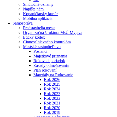
Smútočné oznamy
Napíšte nám
Kopaničiarsky kuriér
Mobilná aplikácia
Samospráva
Predstavitelia mesta
Organizačná štruktúra MsÚ Myjava
Etický kódex
Činnosť hlavného kontrolóra
Mestské zastupiteľstvo
Poslanci
Majetkové priznania
Rokovací poriadok
Zásady odmeňovania
Plán rokovaní
Materiály na Rokovanie
Rok 2026
Rok 2025
Rok 2024
Rok 2023
Rok 2022
Rok 2021
Rok 2020
Rok 2019