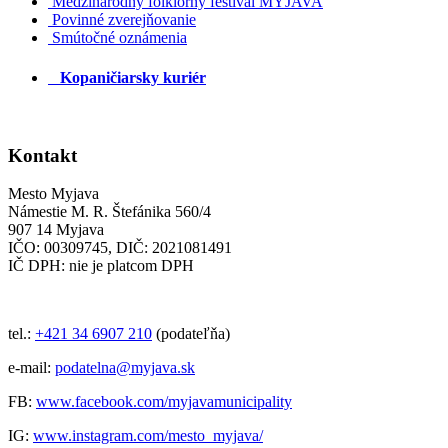
Medzinárodný folklórny festival MYJAVA
Povinné zverejňovanie
Smútočné oznámenia
Kopaničiarsky kuriér
Kontakt
Mesto Myjava
Námestie M. R. Štefánika 560/4
907 14 Myjava
IČO: 00309745, DIČ: 2021081491
IČ DPH: nie je platcom DPH
tel.:
+421 34 6907 210
(podateľňa)
e-mail:
podatelna@myjava.sk
FB:
www.facebook.com/myjavamunicipality
IG:
www.instagram.com/mesto_myjava/