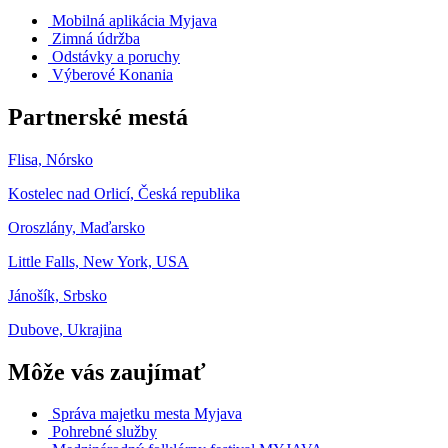
Mobilná aplikácia Myjava
Zimná údržba
Odstávky a poruchy
Výberové Konania
Partnerské mestá
Flisa, Nórsko
Kostelec nad Orlicí, Česká republika
Oroszlány, Maďarsko
Little Falls, New York, USA
Jánošík, Srbsko
Dubove, Ukrajina
Môže vás zaujímať
Správa majetku mesta Myjava
Pohrebné služby