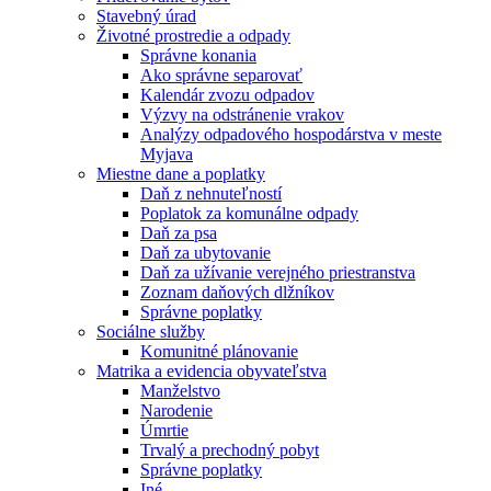
Stavebný úrad
Životné prostredie a odpady
Správne konania
Ako správne separovať
Kalendár zvozu odpadov
Výzvy na odstránenie vrakov
Analýzy odpadového hospodárstva v meste
Myjava
Miestne dane a poplatky
Daň z nehnuteľností
Poplatok za komunálne odpady
Daň za psa
Daň za ubytovanie
Daň za užívanie verejného priestranstva
Zoznam daňových dlžníkov
Správne poplatky
Sociálne služby
Komunitné plánovanie
Matrika a evidencia obyvateľstva
Manželstvo
Narodenie
Úmrtie
Trvalý a prechodný pobyt
Správne poplatky
Iné