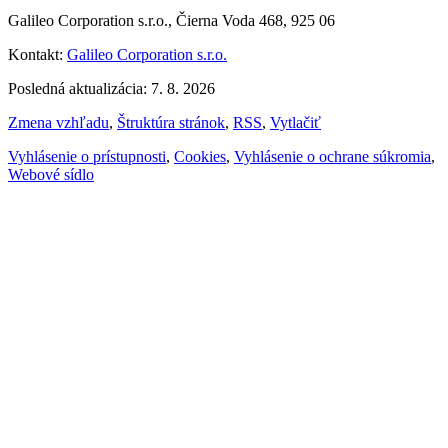
Galileo Corporation s.r.o., Čierna Voda 468, 925 06
Kontakt:
Galileo Corporation s.r.o.
Posledná aktualizácia: 7. 8. 2026
Zmena vzhľadu
,
Štruktúra stránok
,
RSS
,
Vytlačiť
Vyhlásenie o prístupnosti
,
Cookies
,
Vyhlásenie o ochrane súkromia
,
Webové sídlo