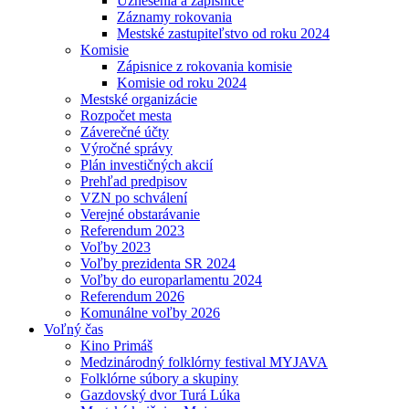
Uznesenia a zápisnice
Záznamy rokovania
Mestské zastupiteľstvo od roku 2024
Komisie
Zápisnice z rokovania komisie
Komisie od roku 2024
Mestské organizácie
Rozpočet mesta
Záverečné účty
Výročné správy
Plán investičných akcií
Prehľad predpisov
VZN po schválení
Verejné obstarávanie
Referendum 2023
Voľby 2023
Voľby prezidenta SR 2024
Voľby do europarlamentu 2024
Referendum 2026
Komunálne voľby 2026
Voľný čas
Kino Primáš
Medzinárodný folklórny festival MYJAVA
Folklórne súbory a skupiny
Gazdovský dvor Turá Lúka