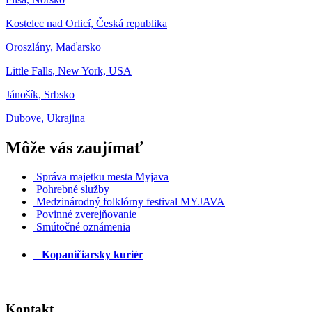
Kostelec nad Orlicí, Česká republika
Oroszlány, Maďarsko
Little Falls, New York, USA
Jánošík, Srbsko
Dubove, Ukrajina
Môže vás zaujímať
Správa majetku mesta Myjava
Pohrebné služby
Medzinárodný folklórny festival MYJAVA
Povinné zverejňovanie
Smútočné oznámenia
Kopaničiarsky kuriér
Kontakt