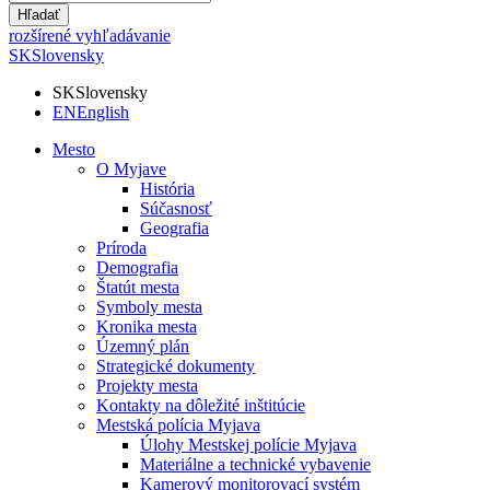
Hľadať
rozšírené vyhľadávanie
SK
Slovensky
SK
Slovensky
EN
English
Mesto
O Myjave
História
Súčasnosť
Geografia
Príroda
Demografia
Štatút mesta
Symboly mesta
Kronika mesta
Územný plán
Strategické dokumenty
Projekty mesta
Kontakty na dôležité inštitúcie
Mestská polícia Myjava
Úlohy Mestskej polície Myjava
Materiálne a technické vybavenie
Kamerový monitorovací systém