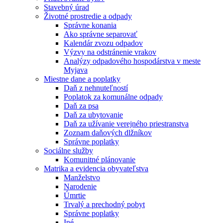
Stavebný úrad
Životné prostredie a odpady
Správne konania
Ako správne separovať
Kalendár zvozu odpadov
Výzvy na odstránenie vrakov
Analýzy odpadového hospodárstva v meste
Myjava
Miestne dane a poplatky
Daň z nehnuteľností
Poplatok za komunálne odpady
Daň za psa
Daň za ubytovanie
Daň za užívanie verejného priestranstva
Zoznam daňových dlžníkov
Správne poplatky
Sociálne služby
Komunitné plánovanie
Matrika a evidencia obyvateľstva
Manželstvo
Narodenie
Úmrtie
Trvalý a prechodný pobyt
Správne poplatky
Iné