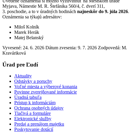
Uvedené oznámenia si možno vyzdvihnúť na Mestskom úrade
Myjava, Námestie M. R. Štefánika 560/4, č. dverí 311,
3. poschodie, a to v úradných hodinách
najneskôr do 9. júla 2026
.
Oznámenia sa týkajú adresátov:
Miloš Kolník
Marek Herák
Matej Belanský
Vyvesené: 24. 6. 2026
Dátum zvesenia: 9. 7. 2026
Zodpovedá:
M.
Kraváriková
Úrad pre Ľudí
Aktuality
Odstávky a poruchy
Voľné miesta a výberové konania
Povinne zverejňované informácie
Úradná tabuľa
Prístup k informáciám
Ochrana osobných údajov
Tlačivá a formuláre
Elektronické služby
Predaj a prenájom majetku
Poskytovanie dotácií