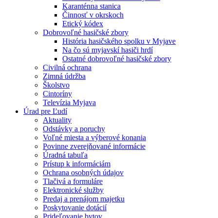
Karanténna stanica
Činnosť v okrskoch
Etický kódex
Dobrovoľné hasičské zbory
História hasičského spolku v Myjave
Na čo sú myjavskí hasiči hrdí
Ostatné dobrovoľné hasičské zbory
Civilná ochrana
Zimná údržba
Školstvo
Cintoríny
Televízia Myjava
Úrad pre Ľudí
Aktuality
Odstávky a poruchy
Voľné miesta a výberové konania
Povinne zverejňované informácie
Úradná tabuľa
Prístup k informáciám
Ochrana osobných údajov
Tlačivá a formuláre
Elektronické služby
Predaj a prenájom majetku
Poskytovanie dotácií
Prideľovanie bytov