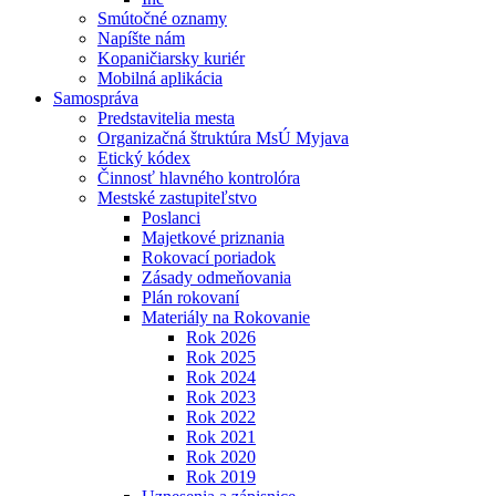
Smútočné oznamy
Napíšte nám
Kopaničiarsky kuriér
Mobilná aplikácia
Samospráva
Predstavitelia mesta
Organizačná štruktúra MsÚ Myjava
Etický kódex
Činnosť hlavného kontrolóra
Mestské zastupiteľstvo
Poslanci
Majetkové priznania
Rokovací poriadok
Zásady odmeňovania
Plán rokovaní
Materiály na Rokovanie
Rok 2026
Rok 2025
Rok 2024
Rok 2023
Rok 2022
Rok 2021
Rok 2020
Rok 2019