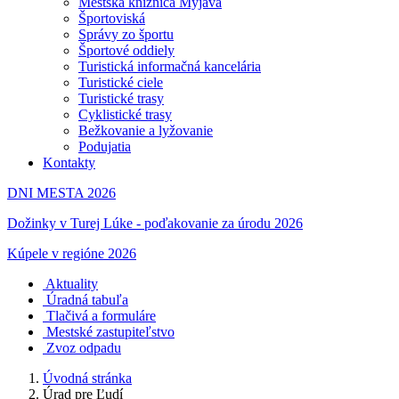
Mestská knižnica Myjava
Športoviská
Správy zo športu
Športové oddiely
Turistická informačná kancelária
Turistické ciele
Turistické trasy
Cyklistické trasy
Bežkovanie a lyžovanie
Podujatia
Kontakty
DNI MESTA 2026
Dožinky v Turej Lúke - poďakovanie za úrodu 2026
Kúpele v regióne 2026
Aktuality
Úradná tabuľa
Tlačivá a formuláre
Mestské zastupiteľstvo
Zvoz odpadu
Úvodná stránka
Úrad pre Ľudí