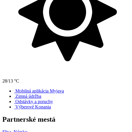
28/13 °C
Mobilná aplikácia Myjava
Zimná údržba
Odstávky a poruchy
Výberové Konania
Partnerské mestá
Flisa, Nórsko