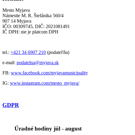
Mesto Myjava
Námestie M. R. Štefánika 560/4
907 14 Myjava
IČO: 00309745, DIČ: 2021081491
IČ DPH: nie je platcom DPH
tel.:
+421 34 6907 210
(podateľňa)
e-mail:
podatelna@myjava.sk
FB:
www.facebook.com/myjavamunicipality
IG:
www.instagram.com/mesto_myjava/
GDPR
Úradné hodiny júl - august