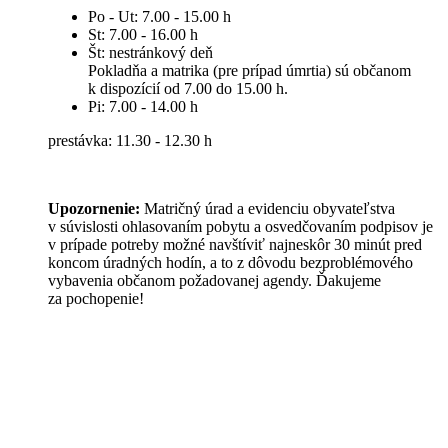
Po - Ut: 7.00 - 15.00 h
St: 7.00 - 16.00 h
Št: nestránkový deň
Pokladňa a matrika (pre prípad úmrtia) sú občanom
k dispozícií od 7.00 do 15.00 h.
Pi: 7.00 - 14.00 h
prestávka: 11.30 - 12.30 h
Upozornenie:
Matričný úrad a evidenciu obyvateľstva
v súvislosti ohlasovaním pobytu a osvedčovaním podpisov je
v prípade potreby možné navštíviť najneskôr 30 minút pred
koncom úradných hodín, a to z dôvodu bezproblémového
vybavenia občanom požadovanej agendy. Ďakujeme
za pochopenie!