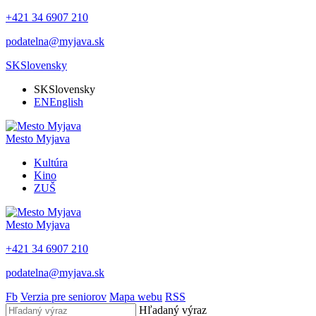
+421 34 6907 210
podatelna@myjava.sk
SK
Slovensky
SK
Slovensky
EN
English
Mesto
Myjava
Kultúra
Kino
ZUŠ
Mesto
Myjava
+421 34 6907 210
podatelna@myjava.sk
Fb
Verzia pre seniorov
Mapa webu
RSS
Hľadaný výraz