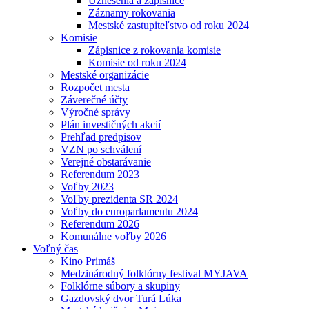
Uznesenia a zápisnice
Záznamy rokovania
Mestské zastupiteľstvo od roku 2024
Komisie
Zápisnice z rokovania komisie
Komisie od roku 2024
Mestské organizácie
Rozpočet mesta
Záverečné účty
Výročné správy
Plán investičných akcií
Prehľad predpisov
VZN po schválení
Verejné obstarávanie
Referendum 2023
Voľby 2023
Voľby prezidenta SR 2024
Voľby do europarlamentu 2024
Referendum 2026
Komunálne voľby 2026
Voľný čas
Kino Primáš
Medzinárodný folklórny festival MYJAVA
Folklórne súbory a skupiny
Gazdovský dvor Turá Lúka