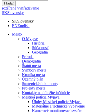
Hľadať
rozšírené vyhľadávanie
SK
Slovensky
SK
Slovensky
EN
English
Mesto
O Myjave
História
Súčasnosť
Geografia
Príroda
Demografia
Štatút mesta
Symboly mesta
Kronika mesta
Územný plán
Strategické dokumenty
Projekty mesta
Kontakty na dôležité inštitúcie
Mestská polícia Myjava
Úlohy Mestskej polície Myjava
Materiálne a technické vybavenie
Kamerový monitorovací systém