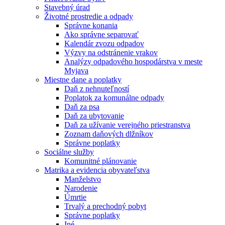
Stavebný úrad
Životné prostredie a odpady
Správne konania
Ako správne separovať
Kalendár zvozu odpadov
Výzvy na odstránenie vrakov
Analýzy odpadového hospodárstva v meste
Myjava
Miestne dane a poplatky
Daň z nehnuteľností
Poplatok za komunálne odpady
Daň za psa
Daň za ubytovanie
Daň za užívanie verejného priestranstva
Zoznam daňových dlžníkov
Správne poplatky
Sociálne služby
Komunitné plánovanie
Matrika a evidencia obyvateľstva
Manželstvo
Narodenie
Úmrtie
Trvalý a prechodný pobyt
Správne poplatky
Iné