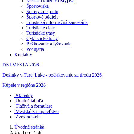
Mestská knižnica Myjava
Športoviská
Správy zo športu
Športové oddiely
Turistická informačná kancelária
Turistické ciele
Turistické trasy
Cyklistické trasy
Bežkovanie a lyžovanie
Podujatia
Kontakty
DNI MESTA 2026
Dožinky v Turej Lúke - poďakovanie za úrodu 2026
Kúpele v regióne 2026
Aktuality
Úradná tabuľa
Tlačivá a formuláre
Mestské zastupiteľstvo
Zvoz odpadu
Úvodná stránka
Úrad pre Ľudí