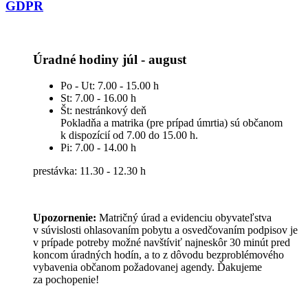
GDPR
Úradné hodiny júl - august
Po - Ut: 7.00 - 15.00 h
St: 7.00 - 16.00 h
Št: nestránkový deň
Pokladňa a matrika (pre prípad úmrtia) sú občanom
k dispozícií od 7.00 do 15.00 h.
Pi: 7.00 - 14.00 h
prestávka: 11.30 - 12.30 h
Upozornenie:
Matričný úrad a evidenciu obyvateľstva
v súvislosti ohlasovaním pobytu a osvedčovaním podpisov je
v prípade potreby možné navštíviť najneskôr 30 minút pred
koncom úradných hodín, a to z dôvodu bezproblémového
vybavenia občanom požadovanej agendy. Ďakujeme
za pochopenie!