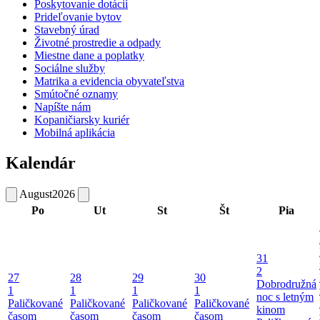
Poskytovanie dotácií
Prideľovanie bytov
Stavebný úrad
Životné prostredie a odpady
Miestne dane a poplatky
Sociálne služby
Matrika a evidencia obyvateľstva
Smútočné oznamy
Napíšte nám
Kopaničiarsky kuriér
Mobilná aplikácia
Kalendár
August
2026
Po
Ut
St
Št
Pia
31
2
27
28
29
30
Dobrodružná
1
1
1
1
noc s letným
Paličkované
Paličkované
Paličkované
Paličkované
kinom
časom
časom
časom
časom