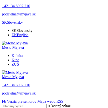
+421 34 6907 210
podatelna@myjava.sk
SK
Slovensky
SK
Slovensky
EN
English
Mesto
Myjava
Kultúra
Kino
ZUŠ
Mesto
Myjava
+421 34 6907 210
podatelna@myjava.sk
Fb
Verzia pre seniorov
Mapa webu
RSS
Hľadaný výraz