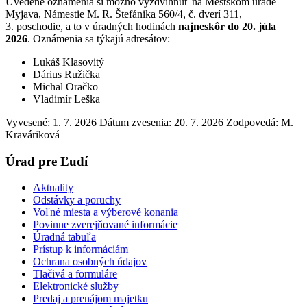
Uvedené oznámenia si možno vyzdvihnúť na Mestskom úrade
Myjava, Námestie M. R. Štefánika 560/4, č. dverí 311,
3. poschodie, a to v úradných hodinách
najneskôr do 20. júla
2026
. Oznámenia sa týkajú adresátov:
Lukáš Klasovitý
Dárius Ružička
Michal Oračko
Vladimír Leška
Vyvesené: 1. 7. 2026
Dátum zvesenia: 20. 7. 2026
Zodpovedá:
M.
Kraváriková
Úrad pre Ľudí
Aktuality
Odstávky a poruchy
Voľné miesta a výberové konania
Povinne zverejňované informácie
Úradná tabuľa
Prístup k informáciám
Ochrana osobných údajov
Tlačivá a formuláre
Elektronické služby
Predaj a prenájom majetku