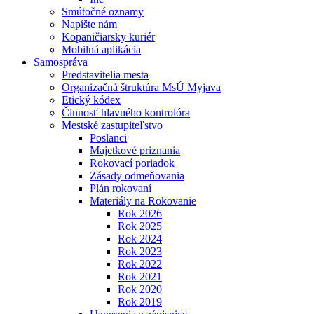
Smútočné oznamy
Napíšte nám
Kopaničiarsky kuriér
Mobilná aplikácia
Samospráva
Predstavitelia mesta
Organizačná štruktúra MsÚ Myjava
Etický kódex
Činnosť hlavného kontrolóra
Mestské zastupiteľstvo
Poslanci
Majetkové priznania
Rokovací poriadok
Zásady odmeňovania
Plán rokovaní
Materiály na Rokovanie
Rok 2026
Rok 2025
Rok 2024
Rok 2023
Rok 2022
Rok 2021
Rok 2020
Rok 2019