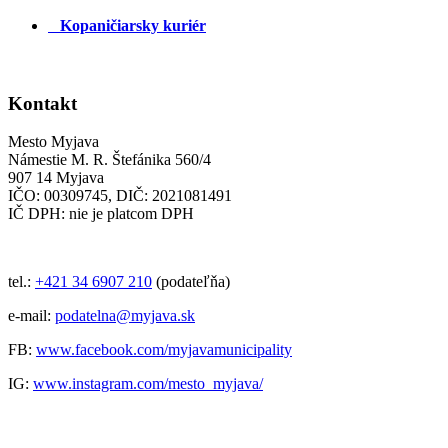
Kopaničiarsky kuriér
Kontakt
Mesto Myjava
Námestie M. R. Štefánika 560/4
907 14 Myjava
IČO: 00309745, DIČ: 2021081491
IČ DPH: nie je platcom DPH
tel.:
+421 34 6907 210
(podateľňa)
e-mail:
podatelna@myjava.sk
FB:
www.facebook.com/myjavamunicipality
IG:
www.instagram.com/mesto_myjava/