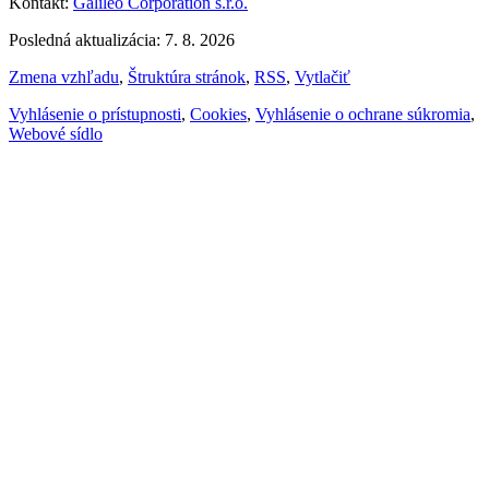
Kontakt:
Galileo Corporation s.r.o.
Posledná aktualizácia: 7. 8. 2026
Zmena vzhľadu
,
Štruktúra stránok
,
RSS
,
Vytlačiť
Vyhlásenie o prístupnosti
,
Cookies
,
Vyhlásenie o ochrane súkromia
,
Webové sídlo