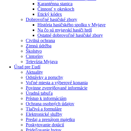
Karanténna stanica
Činnosť v okrskoch
Etický kódex
Dobrovoľné hasičské zbory
História hasičského spolku v Myjave
Na čo sú myjavskí hasiči hrdí
Ostatné dobrovoľné hasičské zbory
Civilná ochrana
Zimná údržba
Školstvo
Cintoríny
Televízia Myjava
Úrad pre Ľudí
Aktuality
Odstávky a poruchy
Voľné miesta a výberové konania
Povinne zverejňované informácie
Úradná tabuľa
Prístup k informáciám
Ochrana osobných údajov
Tlačivá a formuláre
Elektronické služby
Predaj a prenájom majetku
Poskytovanie dotácií
Prideľovanie bytov