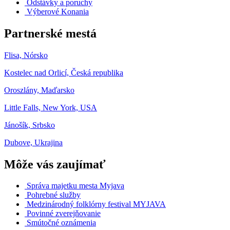
Odstávky a poruchy
Výberové Konania
Partnerské mestá
Flisa, Nórsko
Kostelec nad Orlicí, Česká republika
Oroszlány, Maďarsko
Little Falls, New York, USA
Jánošík, Srbsko
Dubove, Ukrajina
Môže vás zaujímať
Správa majetku mesta Myjava
Pohrebné služby
Medzinárodný folklórny festival MYJAVA
Povinné zverejňovanie
Smútočné oznámenia