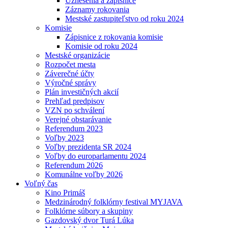
Uznesenia a zápisnice
Záznamy rokovania
Mestské zastupiteľstvo od roku 2024
Komisie
Zápisnice z rokovania komisie
Komisie od roku 2024
Mestské organizácie
Rozpočet mesta
Záverečné účty
Výročné správy
Plán investičných akcií
Prehľad predpisov
VZN po schválení
Verejné obstarávanie
Referendum 2023
Voľby 2023
Voľby prezidenta SR 2024
Voľby do europarlamentu 2024
Referendum 2026
Komunálne voľby 2026
Voľný čas
Kino Primáš
Medzinárodný folklórny festival MYJAVA
Folklórne súbory a skupiny
Gazdovský dvor Turá Lúka