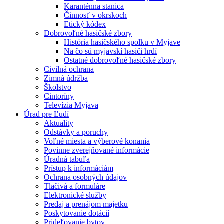
Karanténna stanica
Činnosť v okrskoch
Etický kódex
Dobrovoľné hasičské zbory
História hasičského spolku v Myjave
Na čo sú myjavskí hasiči hrdí
Ostatné dobrovoľné hasičské zbory
Civilná ochrana
Zimná údržba
Školstvo
Cintoríny
Televízia Myjava
Úrad pre Ľudí
Aktuality
Odstávky a poruchy
Voľné miesta a výberové konania
Povinne zverejňované informácie
Úradná tabuľa
Prístup k informáciám
Ochrana osobných údajov
Tlačivá a formuláre
Elektronické služby
Predaj a prenájom majetku
Poskytovanie dotácií
Prideľovanie bytov