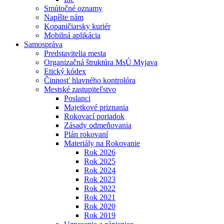
Smútočné oznamy
Napíšte nám
Kopaničiarsky kuriér
Mobilná aplikácia
Samospráva
Predstavitelia mesta
Organizačná štruktúra MsÚ Myjava
Etický kódex
Činnosť hlavného kontrolóra
Mestské zastupiteľstvo
Poslanci
Majetkové priznania
Rokovací poriadok
Zásady odmeňovania
Plán rokovaní
Materiály na Rokovanie
Rok 2026
Rok 2025
Rok 2024
Rok 2023
Rok 2022
Rok 2021
Rok 2020
Rok 2019