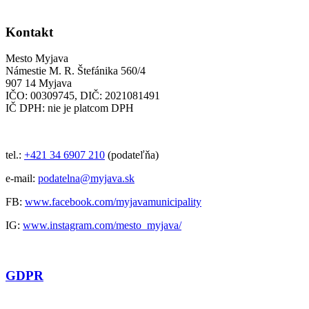
Kontakt
Mesto Myjava
Námestie M. R. Štefánika 560/4
907 14 Myjava
IČO: 00309745, DIČ: 2021081491
IČ DPH: nie je platcom DPH
tel.:
+421 34 6907 210
(podateľňa)
e-mail:
podatelna@myjava.sk
FB:
www.facebook.com/myjavamunicipality
IG:
www.instagram.com/mesto_myjava/
GDPR