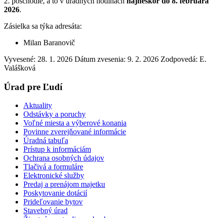
2. poschodie, a to v úradných hodinách
najneskôr do 8. februára
2026
.
Zásielka sa týka adresáta:
Milan Baranovič
Vyvesené: 28. 1. 2026
Dátum zvesenia: 9. 2. 2026
Zodpovedá:
E.
Valášková
Úrad pre Ľudí
Aktuality
Odstávky a poruchy
Voľné miesta a výberové konania
Povinne zverejňované informácie
Úradná tabuľa
Prístup k informáciám
Ochrana osobných údajov
Tlačivá a formuláre
Elektronické služby
Predaj a prenájom majetku
Poskytovanie dotácií
Prideľovanie bytov
Stavebný úrad