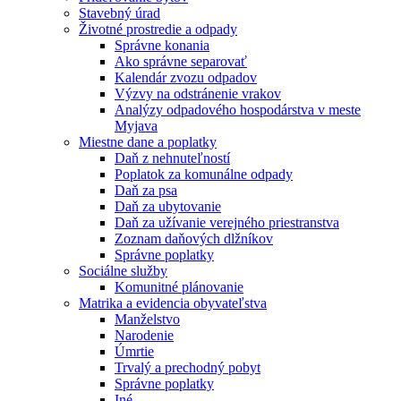
Stavebný úrad
Životné prostredie a odpady
Správne konania
Ako správne separovať
Kalendár zvozu odpadov
Výzvy na odstránenie vrakov
Analýzy odpadového hospodárstva v meste
Myjava
Miestne dane a poplatky
Daň z nehnuteľností
Poplatok za komunálne odpady
Daň za psa
Daň za ubytovanie
Daň za užívanie verejného priestranstva
Zoznam daňových dlžníkov
Správne poplatky
Sociálne služby
Komunitné plánovanie
Matrika a evidencia obyvateľstva
Manželstvo
Narodenie
Úmrtie
Trvalý a prechodný pobyt
Správne poplatky
Iné