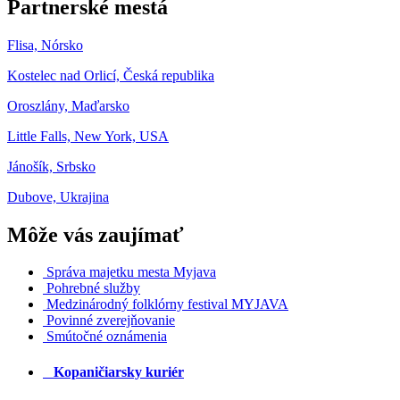
Partnerské mestá
Flisa, Nórsko
Kostelec nad Orlicí, Česká republika
Oroszlány, Maďarsko
Little Falls, New York, USA
Jánošík, Srbsko
Dubove, Ukrajina
Môže vás zaujímať
Správa majetku mesta Myjava
Pohrebné služby
Medzinárodný folklórny festival MYJAVA
Povinné zverejňovanie
Smútočné oznámenia
Kopaničiarsky kuriér