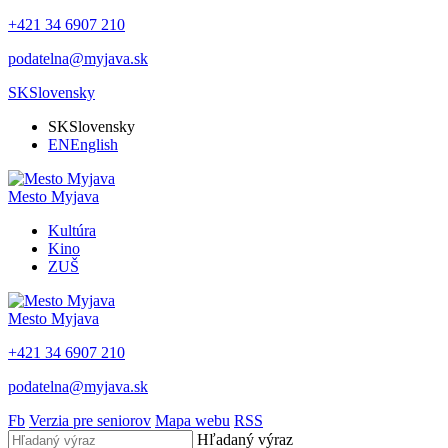
+421 34 6907 210
podatelna@myjava.sk
SK
Slovensky
SK
Slovensky
EN
English
Mesto
Myjava
Kultúra
Kino
ZUŠ
Mesto
Myjava
+421 34 6907 210
podatelna@myjava.sk
Fb
Verzia pre seniorov
Mapa webu
RSS
Hľadaný výraz