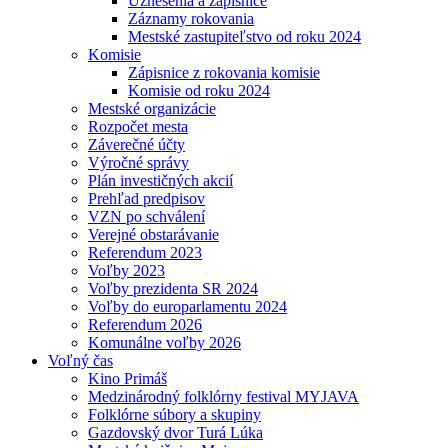
Uznesenia a zápisnice
Záznamy rokovania
Mestské zastupiteľstvo od roku 2024
Komisie
Zápisnice z rokovania komisie
Komisie od roku 2024
Mestské organizácie
Rozpočet mesta
Záverečné účty
Výročné správy
Plán investičných akcií
Prehľad predpisov
VZN po schválení
Verejné obstarávanie
Referendum 2023
Voľby 2023
Voľby prezidenta SR 2024
Voľby do europarlamentu 2024
Referendum 2026
Komunálne voľby 2026
Voľný čas
Kino Primáš
Medzinárodný folklórny festival MYJAVA
Folklórne súbory a skupiny
Gazdovský dvor Turá Lúka