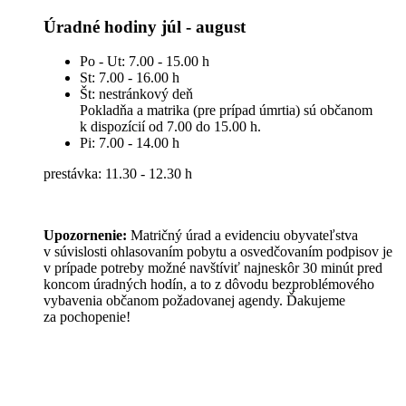
Úradné hodiny júl - august
Po - Ut: 7.00 - 15.00 h
St: 7.00 - 16.00 h
Št: nestránkový deň
Pokladňa a matrika (pre prípad úmrtia) sú občanom
k dispozícií od 7.00 do 15.00 h.
Pi: 7.00 - 14.00 h
prestávka: 11.30 - 12.30 h
Upozornenie:
Matričný úrad a evidenciu obyvateľstva
v súvislosti ohlasovaním pobytu a osvedčovaním podpisov je
v prípade potreby možné navštíviť najneskôr 30 minút pred
koncom úradných hodín, a to z dôvodu bezproblémového
vybavenia občanom požadovanej agendy. Ďakujeme
za pochopenie!