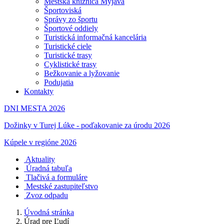
Mestská knižnica Myjava
Športoviská
Správy zo športu
Športové oddiely
Turistická informačná kancelária
Turistické ciele
Turistické trasy
Cyklistické trasy
Bežkovanie a lyžovanie
Podujatia
Kontakty
DNI MESTA 2026
Dožinky v Turej Lúke - poďakovanie za úrodu 2026
Kúpele v regióne 2026
Aktuality
Úradná tabuľa
Tlačivá a formuláre
Mestské zastupiteľstvo
Zvoz odpadu
Úvodná stránka
Úrad pre Ľudí