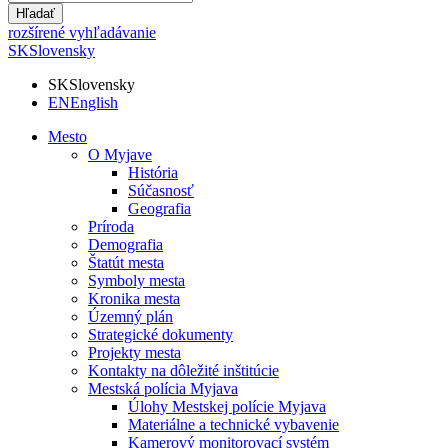
Hľadať
rozšírené vyhľadávanie
SK
Slovensky
SK
Slovensky
EN
English
Mesto
O Myjave
História
Súčasnosť
Geografia
Príroda
Demografia
Štatút mesta
Symboly mesta
Kronika mesta
Územný plán
Strategické dokumenty
Projekty mesta
Kontakty na dôležité inštitúcie
Mestská polícia Myjava
Úlohy Mestskej polície Myjava
Materiálne a technické vybavenie
Kamerový monitorovací systém