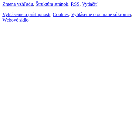
Zmena vzhľadu
,
Štruktúra stránok
,
RSS
,
Vytlačiť
Vyhlásenie o prístupnosti
,
Cookies
,
Vyhlásenie o ochrane súkromia
,
Webové sídlo