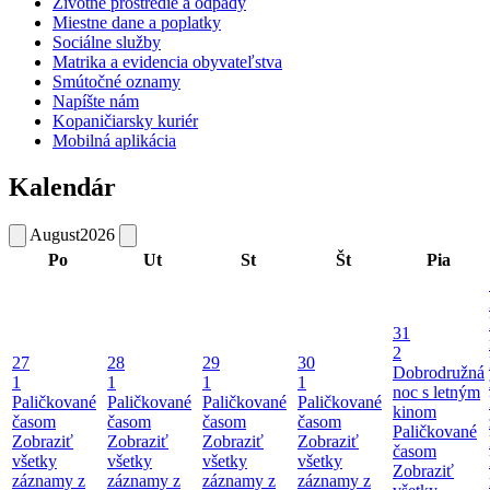
Životné prostredie a odpady
Miestne dane a poplatky
Sociálne služby
Matrika a evidencia obyvateľstva
Smútočné oznamy
Napíšte nám
Kopaničiarsky kuriér
Mobilná aplikácia
Kalendár
August
2026
Po
Ut
St
Št
Pia
31
2
27
28
29
30
Dobrodružná
1
1
1
1
noc s letným
Paličkované
Paličkované
Paličkované
Paličkované
kinom
časom
časom
časom
časom
Paličkované
Zobraziť
Zobraziť
Zobraziť
Zobraziť
časom
všetky
všetky
všetky
všetky
Zobraziť
záznamy z
záznamy z
záznamy z
záznamy z