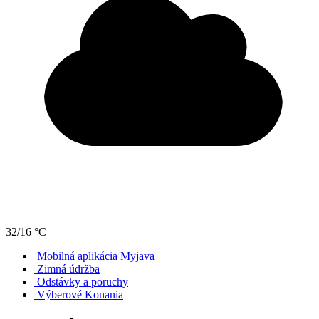
32/16 °C
Mobilná aplikácia Myjava
Zimná údržba
Odstávky a poruchy
Výberové Konania