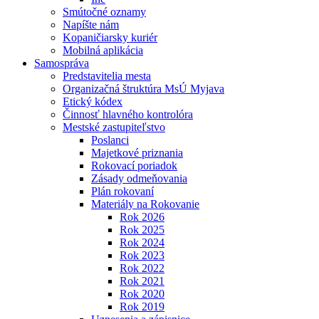
Smútočné oznamy
Napíšte nám
Kopaničiarsky kuriér
Mobilná aplikácia
Samospráva
Predstavitelia mesta
Organizačná štruktúra MsÚ Myjava
Etický kódex
Činnosť hlavného kontrolóra
Mestské zastupiteľstvo
Poslanci
Majetkové priznania
Rokovací poriadok
Zásady odmeňovania
Plán rokovaní
Materiály na Rokovanie
Rok 2026
Rok 2025
Rok 2024
Rok 2023
Rok 2022
Rok 2021
Rok 2020
Rok 2019