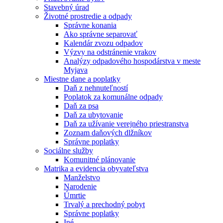
Stavebný úrad
Životné prostredie a odpady
Správne konania
Ako správne separovať
Kalendár zvozu odpadov
Výzvy na odstránenie vrakov
Analýzy odpadového hospodárstva v meste
Myjava
Miestne dane a poplatky
Daň z nehnuteľností
Poplatok za komunálne odpady
Daň za psa
Daň za ubytovanie
Daň za užívanie verejného priestranstva
Zoznam daňových dlžníkov
Správne poplatky
Sociálne služby
Komunitné plánovanie
Matrika a evidencia obyvateľstva
Manželstvo
Narodenie
Úmrtie
Trvalý a prechodný pobyt
Správne poplatky
Iné