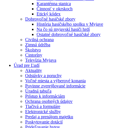
Karanténna stanica
Činnosť v okrskoch
Etický kódex
Dobrovoľné hasičské zbory
História hasičského spolku v Myjave
Na čo sú myjavskí hasiči hrdí
Ostatné dobrovoľné hasičské zbory
Civilná ochrana
Zimná údržba
Školstvo
Cintoríny
Televízia Myjava
Úrad pre Ľudí
Aktuality
Odstávky a poruchy
Voľné miesta a výberové konania
Povinne zverejňované informácie
Úradná tabuľa
Prístup k informáciám
Ochrana osobných údajov
Tlačivá a formuláre
Elektronické služby
Predaj a prenájom majetku
Poskytovanie dotácií
Prideľovanie bytov