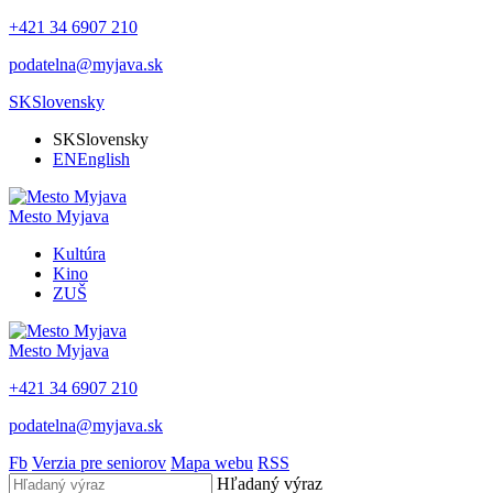
+421 34 6907 210
podatelna@myjava.sk
SK
Slovensky
SK
Slovensky
EN
English
Mesto
Myjava
Kultúra
Kino
ZUŠ
Mesto
Myjava
+421 34 6907 210
podatelna@myjava.sk
Fb
Verzia pre seniorov
Mapa webu
RSS
Hľadaný výraz