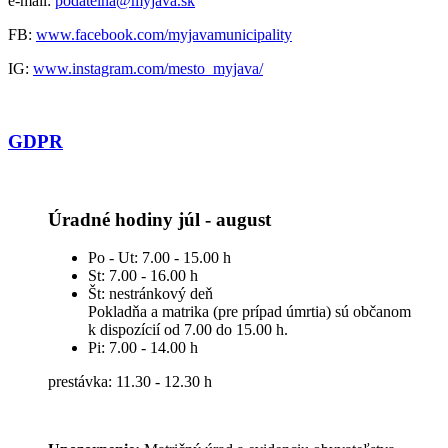
e-mail:
podatelna@myjava.sk
FB:
www.facebook.com/myjavamunicipality
IG:
www.instagram.com/mesto_myjava/
GDPR
Úradné hodiny júl - august
Po - Ut: 7.00 - 15.00 h
St: 7.00 - 16.00 h
Št: nestránkový deň
Pokladňa a matrika (pre prípad úmrtia) sú občanom
k dispozícií od 7.00 do 15.00 h.
Pi: 7.00 - 14.00 h
prestávka: 11.30 - 12.30 h