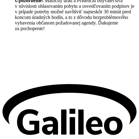
Upozornenie:
Matričný úrad a evidenciu obyvateľstva
v súvislosti ohlasovaním pobytu a osvedčovaním podpisov je
v prípade potreby možné navštíviť najneskôr 30 minút pred
koncom úradných hodín, a to z dôvodu bezproblémového
vybavenia občanom požadovanej agendy. Ďakujeme
za pochopenie!