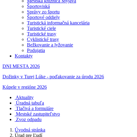
Mestská knižnica Myjava
Športoviská
Správy zo športu
Športové oddiely
Turistická informačná kancelária
Turistické ciele
Turistické trasy
Cyklistické trasy
Bežkovanie a lyžovanie
Podujatia
Kontakty
DNI MESTA 2026
Dožinky v Turej Lúke - poďakovanie za úrodu 2026
Kúpele v regióne 2026
Aktuality
Úradná tabuľa
Tlačivá a formuláre
Mestské zastupiteľstvo
Zvoz odpadu
Úvodná stránka
Úrad pre Ľudí