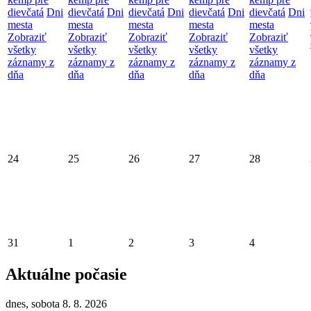
dievčatá
Dni
dievčatá
Dni
dievčatá
Dni
dievčatá
Dni
dievčatá
Dni
mesta
mesta
mesta
mesta
mesta
Zobraziť
Zobraziť
Zobraziť
Zobraziť
Zobraziť
všetky
všetky
všetky
všetky
všetky
záznamy z
záznamy z
záznamy z
záznamy z
záznamy z
dňa
dňa
dňa
dňa
dňa
24
25
26
27
28
31
1
2
3
4
Aktuálne počasie
dnes, sobota 8. 8. 2026