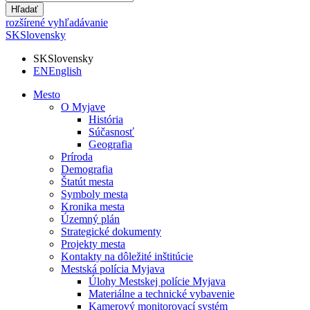
Hľadať
rozšírené vyhľadávanie
SK
Slovensky
SK
Slovensky
EN
English
Mesto
O Myjave
História
Súčasnosť
Geografia
Príroda
Demografia
Štatút mesta
Symboly mesta
Kronika mesta
Územný plán
Strategické dokumenty
Projekty mesta
Kontakty na dôležité inštitúcie
Mestská polícia Myjava
Úlohy Mestskej polície Myjava
Materiálne a technické vybavenie
Kamerový monitorovací systém