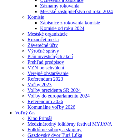
Uznesenia a zápisnice
Záznamy rokovania
Mestské zastupiteľstvo od roku 2024
Komisie
Zápisnice z rokovania komisie
Komisie od roku 2024
Mestské organizácie
Rozpočet mesta
Záverečné účty
Výročné správy
Plán investičných akcií
Prehľad predpisov
VZN po schválení
Verejné obstarávanie
Referendum 2023
Voľby 2023
Voľby prezidenta SR 2024
Voľby do europarlamentu 2024
Referendum 2026
Komunálne voľby 2026
Voľný čas
Kino Primáš
Medzinárodný folklórny festival MYJAVA
Folklórne súbory a skupiny
Gazdovský dvor Turá Lúka