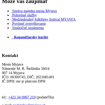
Môže vás zaujímať
Správa majetku mesta Myjava
Pohrebné služby
Medzinárodný folklórny festival MYJAVA
Povinné zverejňovanie
Smútočné oznámenia
Kopaničiarsky kuriér
Kontakt
Mesto Myjava
Námestie M. R. Štefánika 560/4
907 14 Myjava
IČO: 00309745, DIČ: 2021081491
IČ DPH: nie je platcom DPH
tel.:
+421 34 6907 210
(podateľňa)