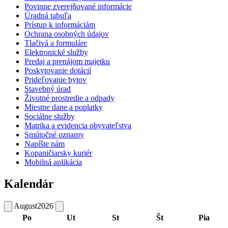
Povinne zverejňované informácie
Úradná tabuľa
Prístup k informáciám
Ochrana osobných údajov
Tlačivá a formuláre
Elektronické služby
Predaj a prenájom majetku
Poskytovanie dotácií
Prideľovanie bytov
Stavebný úrad
Životné prostredie a odpady
Miestne dane a poplatky
Sociálne služby
Matrika a evidencia obyvateľstva
Smútočné oznamy
Napíšte nám
Kopaničiarsky kuriér
Mobilná aplikácia
Kalendár
August
2026
Po
Ut
St
Št
Pia