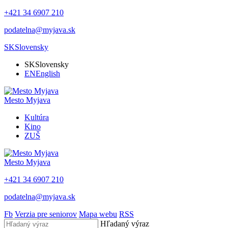
+421 34 6907 210
podatelna@myjava.sk
SK
Slovensky
SK
Slovensky
EN
English
Mesto
Myjava
Kultúra
Kino
ZUŠ
Mesto
Myjava
+421 34 6907 210
podatelna@myjava.sk
Fb
Verzia pre seniorov
Mapa webu
RSS
Hľadaný výraz