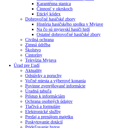
Karanténna stanica
Činnosť v okrskoch
Etický kódex
Dobrovoľné hasičské zbory
História hasičského spolku v Myjave
Na čo sú myjavskí hasiči hrdí
Ostatné dobrovoľné hasičské zbory
Civilná ochrana
Zimná údržba
Školstvo
Cintoríny
Televízia Myjava
Úrad pre Ľudí
Aktuality
Odstávky a poruchy
Voľné miesta a výberové konania
Povinne zverejňované informácie
Úradná tabuľa
Prístup k informáciám
Ochrana osobných údajov
Tlačivá a formuláre
Elektronické služby
Predaj a prenájom majetku
Poskytovanie dotácií
Prideľovanie bytov