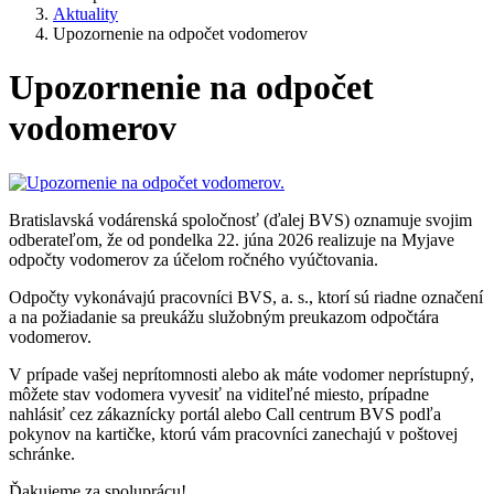
Aktuality
Upozornenie na odpočet vodomerov
Upozornenie na odpočet
vodomerov
Bratislavská vodárenská spoločnosť (ďalej BVS) oznamuje svojim
odberateľom, že od pondelka 22. júna 2026 realizuje na Myjave
odpočty vodomerov za účelom ročného vyúčtovania.
Odpočty vykonávajú pracovníci BVS, a. s., ktorí sú riadne označení
a na požiadanie sa preukážu služobným preukazom odpočtára
vodomerov.
V prípade vašej neprítomnosti alebo ak máte vodomer neprístupný,
môžete stav vodomera vyvesiť na viditeľné miesto, prípadne
nahlásiť cez zákaznícky portál alebo Call centrum BVS podľa
pokynov na kartičke, ktorú vám pracovníci zanechajú v poštovej
schránke.
Ďakujeme za spoluprácu!