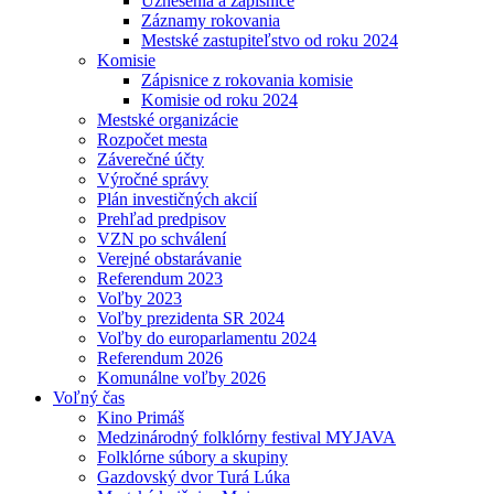
Uznesenia a zápisnice
Záznamy rokovania
Mestské zastupiteľstvo od roku 2024
Komisie
Zápisnice z rokovania komisie
Komisie od roku 2024
Mestské organizácie
Rozpočet mesta
Záverečné účty
Výročné správy
Plán investičných akcií
Prehľad predpisov
VZN po schválení
Verejné obstarávanie
Referendum 2023
Voľby 2023
Voľby prezidenta SR 2024
Voľby do europarlamentu 2024
Referendum 2026
Komunálne voľby 2026
Voľný čas
Kino Primáš
Medzinárodný folklórny festival MYJAVA
Folklórne súbory a skupiny
Gazdovský dvor Turá Lúka