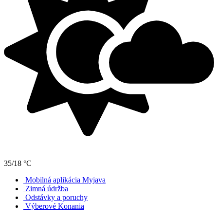
35/18 °C
Mobilná aplikácia Myjava
Zimná údržba
Odstávky a poruchy
Výberové Konania