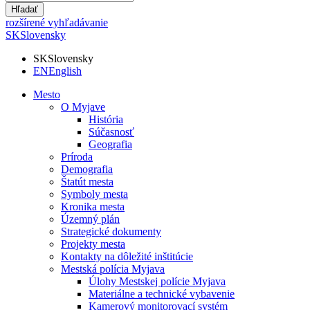
Hľadať
rozšírené vyhľadávanie
SK
Slovensky
SK
Slovensky
EN
English
Mesto
O Myjave
História
Súčasnosť
Geografia
Príroda
Demografia
Štatút mesta
Symboly mesta
Kronika mesta
Územný plán
Strategické dokumenty
Projekty mesta
Kontakty na dôležité inštitúcie
Mestská polícia Myjava
Úlohy Mestskej polície Myjava
Materiálne a technické vybavenie
Kamerový monitorovací systém