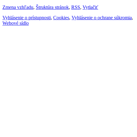
Zmena vzhľadu
,
Štruktúra stránok
,
RSS
,
Vytlačiť
Vyhlásenie o prístupnosti
,
Cookies
,
Vyhlásenie o ochrane súkromia
,
Webové sídlo