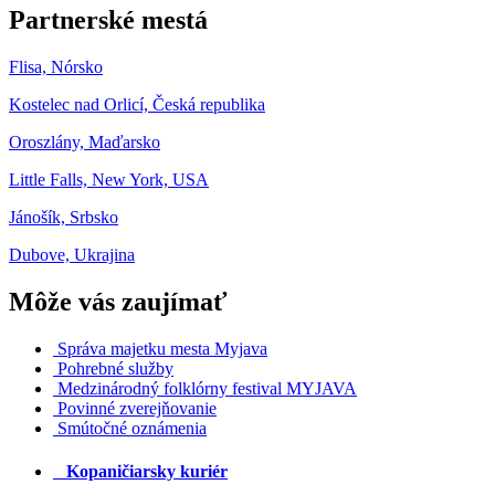
Partnerské mestá
Flisa, Nórsko
Kostelec nad Orlicí, Česká republika
Oroszlány, Maďarsko
Little Falls, New York, USA
Jánošík, Srbsko
Dubove, Ukrajina
Môže vás zaujímať
Správa majetku mesta Myjava
Pohrebné služby
Medzinárodný folklórny festival MYJAVA
Povinné zverejňovanie
Smútočné oznámenia
Kopaničiarsky kuriér