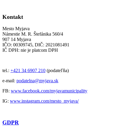
Kontakt
Mesto Myjava
Námestie M. R. Štefánika 560/4
907 14 Myjava
IČO: 00309745, DIČ: 2021081491
IČ DPH: nie je platcom DPH
tel.:
+421 34 6907 210
(podateľňa)
e-mail:
podatelna@myjava.sk
FB:
www.facebook.com/myjavamunicipality
IG:
www.instagram.com/mesto_myjava/
GDPR