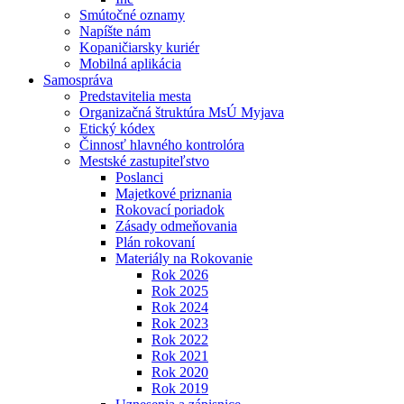
Smútočné oznamy
Napíšte nám
Kopaničiarsky kuriér
Mobilná aplikácia
Samospráva
Predstavitelia mesta
Organizačná štruktúra MsÚ Myjava
Etický kódex
Činnosť hlavného kontrolóra
Mestské zastupiteľstvo
Poslanci
Majetkové priznania
Rokovací poriadok
Zásady odmeňovania
Plán rokovaní
Materiály na Rokovanie
Rok 2026
Rok 2025
Rok 2024
Rok 2023
Rok 2022
Rok 2021
Rok 2020
Rok 2019