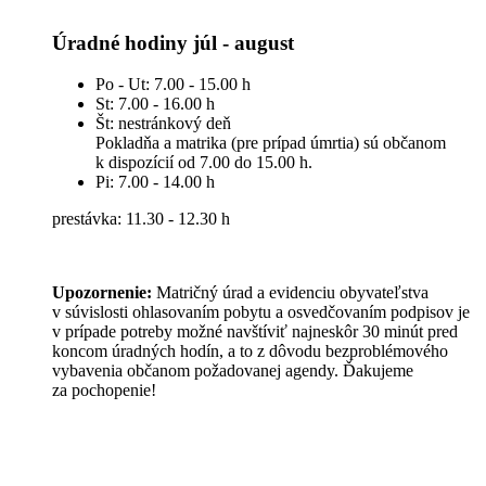
Úradné hodiny júl - august
Po - Ut: 7.00 - 15.00 h
St: 7.00 - 16.00 h
Št: nestránkový deň
Pokladňa a matrika (pre prípad úmrtia) sú občanom
k dispozícií od 7.00 do 15.00 h.
Pi: 7.00 - 14.00 h
prestávka: 11.30 - 12.30 h
Upozornenie:
Matričný úrad a evidenciu obyvateľstva
v súvislosti ohlasovaním pobytu a osvedčovaním podpisov je
v prípade potreby možné navštíviť najneskôr 30 minút pred
koncom úradných hodín, a to z dôvodu bezproblémového
vybavenia občanom požadovanej agendy. Ďakujeme
za pochopenie!