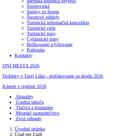
Mestská knižnica Myjava
Športoviská
Správy zo športu
Športové oddiely
Turistická informačná kancelária
Turistické ciele
Turistické trasy
Cyklistické trasy
Bežkovanie a lyžovanie
Podujatia
Kontakty
DNI MESTA 2026
Dožinky v Turej Lúke - poďakovanie za úrodu 2026
Kúpele v regióne 2026
Aktuality
Úradná tabuľa
Tlačivá a formuláre
Mestské zastupiteľstvo
Zvoz odpadu
Úvodná stránka
Úrad pre Ľudí