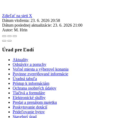
Zdieľať na sieti X
Dátum vloženia:
23. 6. 2026 20:58
Dátum poslednej aktualizácie:
23. 6. 2026 21:00
Autor:
M. Hrin
Úrad pre Ľudí
Aktuality
Odstávky a poruchy
Voľné miesta a výberové konania
Povinne zverejňované informácie
Úradná tabuľa
Prístup k informáciám
Ochrana osobných údajov
Tlačivá a formuláre
Elektronické služby
Predaj a prenájom majetku
Poskytovanie dotácií
Prideľovanie bytov
Stavebný úrad