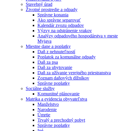
Stavebný úrad
Životné prostredie a odpady
Správne konania
Ako správne separovať
Kalendár zvozu odpadov
Výzvy na odstránenie vrakov
Analýzy odpadového hospodárstva v meste
Myjava
Miestne dane a poplatky
Daň z nehnuteľností
Poplatok za komunálne odpady
Daň za psa
Daň za ubytovanie
Daň za užívanie verejného priestranstva
Zoznam daňových dlžníkov
Správne poplatky
Sociálne služby
Komunitné plánovanie
Matrika a evidencia obyvateľstva
Manželstvo
Narodenie
Úmrtie
Trvalý a prechodný pobyt
Správne poplatky
Iné