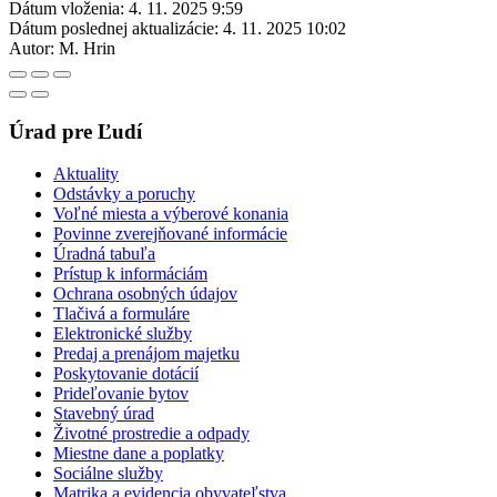
Dátum vloženia:
4. 11. 2025 9:59
Dátum poslednej aktualizácie:
4. 11. 2025 10:02
Autor:
M. Hrin
Úrad pre Ľudí
Aktuality
Odstávky a poruchy
Voľné miesta a výberové konania
Povinne zverejňované informácie
Úradná tabuľa
Prístup k informáciám
Ochrana osobných údajov
Tlačivá a formuláre
Elektronické služby
Predaj a prenájom majetku
Poskytovanie dotácií
Prideľovanie bytov
Stavebný úrad
Životné prostredie a odpady
Miestne dane a poplatky
Sociálne služby
Matrika a evidencia obyvateľstva