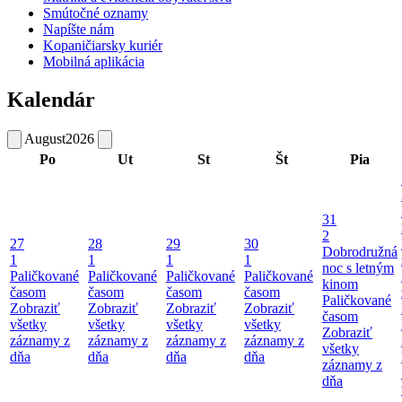
Smútočné oznamy
Napíšte nám
Kopaničiarsky kuriér
Mobilná aplikácia
Kalendár
August
2026
Po
Ut
St
Št
Pia
31
2
27
28
29
30
Dobrodružná
1
1
1
1
noc s letným
Paličkované
Paličkované
Paličkované
Paličkované
kinom
časom
časom
časom
časom
Paličkované
Zobraziť
Zobraziť
Zobraziť
Zobraziť
časom
všetky
všetky
všetky
všetky
Zobraziť
záznamy z
záznamy z
záznamy z
záznamy z
všetky
dňa
dňa
dňa
dňa
záznamy z
dňa