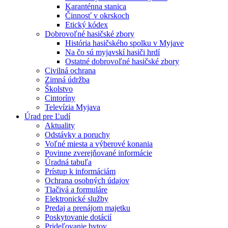
Karanténna stanica
Činnosť v okrskoch
Etický kódex
Dobrovoľné hasičské zbory
História hasičského spolku v Myjave
Na čo sú myjavskí hasiči hrdí
Ostatné dobrovoľné hasičské zbory
Civilná ochrana
Zimná údržba
Školstvo
Cintoríny
Televízia Myjava
Úrad pre Ľudí
Aktuality
Odstávky a poruchy
Voľné miesta a výberové konania
Povinne zverejňované informácie
Úradná tabuľa
Prístup k informáciám
Ochrana osobných údajov
Tlačivá a formuláre
Elektronické služby
Predaj a prenájom majetku
Poskytovanie dotácií
Prideľovanie bytov