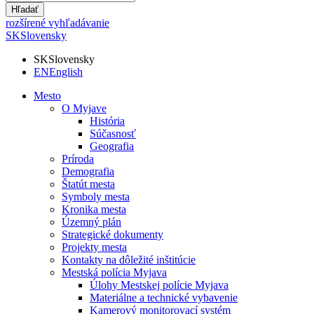
Hľadať
rozšírené vyhľadávanie
SK
Slovensky
SK
Slovensky
EN
English
Mesto
O Myjave
História
Súčasnosť
Geografia
Príroda
Demografia
Štatút mesta
Symboly mesta
Kronika mesta
Územný plán
Strategické dokumenty
Projekty mesta
Kontakty na dôležité inštitúcie
Mestská polícia Myjava
Úlohy Mestskej polície Myjava
Materiálne a technické vybavenie
Kamerový monitorovací systém