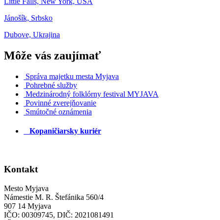
Little Falls, New York, USA
Jánošík, Srbsko
Dubove, Ukrajina
Môže vás zaujímať
Správa majetku mesta Myjava
Pohrebné služby
Medzinárodný folklórny festival MYJAVA
Povinné zverejňovanie
Smútočné oznámenia
Kopaničiarsky kuriér
Kontakt
Mesto Myjava
Námestie M. R. Štefánika 560/4
907 14 Myjava
IČO: 00309745, DIČ: 2021081491