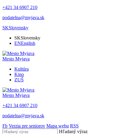
+421 34 6907 210
podatelna@myjava.sk
SK
Slovensky
SK
Slovensky
EN
English
Mesto
Myjava
Kultúra
Kino
ZUŠ
Mesto
Myjava
+421 34 6907 210
podatelna@myjava.sk
Fb
Verzia pre seniorov
Mapa webu
RSS
Hľadaný výraz