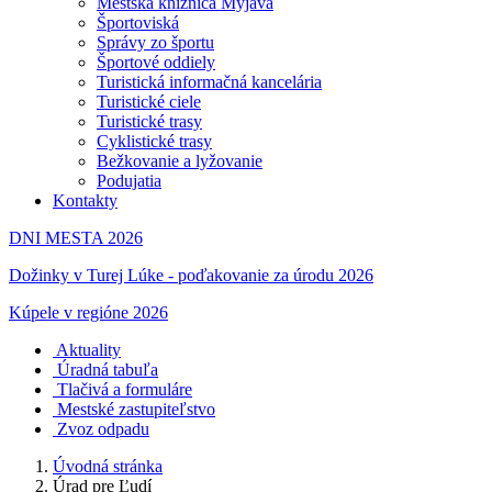
Mestská knižnica Myjava
Športoviská
Správy zo športu
Športové oddiely
Turistická informačná kancelária
Turistické ciele
Turistické trasy
Cyklistické trasy
Bežkovanie a lyžovanie
Podujatia
Kontakty
DNI MESTA 2026
Dožinky v Turej Lúke - poďakovanie za úrodu 2026
Kúpele v regióne 2026
Aktuality
Úradná tabuľa
Tlačivá a formuláre
Mestské zastupiteľstvo
Zvoz odpadu
Úvodná stránka
Úrad pre Ľudí