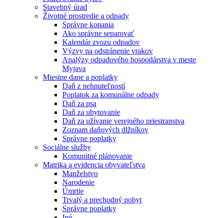
Stavebný úrad
Životné prostredie a odpady
Správne konania
Ako správne separovať
Kalendár zvozu odpadov
Výzvy na odstránenie vrakov
Analýzy odpadového hospodárstva v meste
Myjava
Miestne dane a poplatky
Daň z nehnuteľností
Poplatok za komunálne odpady
Daň za psa
Daň za ubytovanie
Daň za užívanie verejného priestranstva
Zoznam daňových dlžníkov
Správne poplatky
Sociálne služby
Komunitné plánovanie
Matrika a evidencia obyvateľstva
Manželstvo
Narodenie
Úmrtie
Trvalý a prechodný pobyt
Správne poplatky
Iné