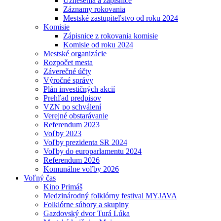
Uznesenia a zápisnice
Záznamy rokovania
Mestské zastupiteľstvo od roku 2024
Komisie
Zápisnice z rokovania komisie
Komisie od roku 2024
Mestské organizácie
Rozpočet mesta
Záverečné účty
Výročné správy
Plán investičných akcií
Prehľad predpisov
VZN po schválení
Verejné obstarávanie
Referendum 2023
Voľby 2023
Voľby prezidenta SR 2024
Voľby do europarlamentu 2024
Referendum 2026
Komunálne voľby 2026
Voľný čas
Kino Primáš
Medzinárodný folklórny festival MYJAVA
Folklórne súbory a skupiny
Gazdovský dvor Turá Lúka