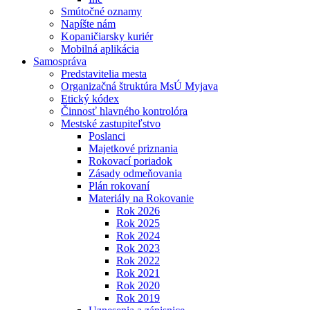
Smútočné oznamy
Napíšte nám
Kopaničiarsky kuriér
Mobilná aplikácia
Samospráva
Predstavitelia mesta
Organizačná štruktúra MsÚ Myjava
Etický kódex
Činnosť hlavného kontrolóra
Mestské zastupiteľstvo
Poslanci
Majetkové priznania
Rokovací poriadok
Zásady odmeňovania
Plán rokovaní
Materiály na Rokovanie
Rok 2026
Rok 2025
Rok 2024
Rok 2023
Rok 2022
Rok 2021
Rok 2020
Rok 2019