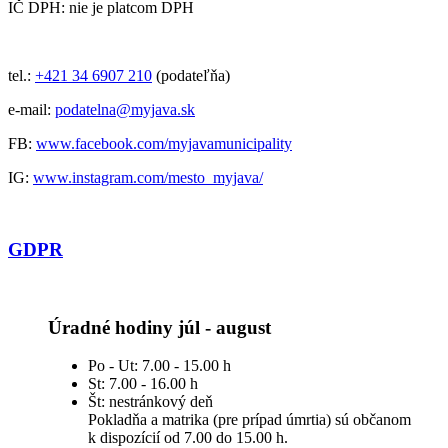
IČ DPH: nie je platcom DPH
tel.:
+421 34 6907 210
(podateľňa)
e-mail:
podatelna@myjava.sk
FB:
www.facebook.com/myjavamunicipality
IG:
www.instagram.com/mesto_myjava/
GDPR
Úradné hodiny júl - august
Po - Ut: 7.00 - 15.00 h
St: 7.00 - 16.00 h
Št: nestránkový deň
Pokladňa a matrika (pre prípad úmrtia) sú občanom
k dispozícií od 7.00 do 15.00 h.