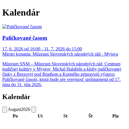
Kalendár
Paličkované časom
17. 6. 2026 od 16:00 - 31. 7. 2026 do 15:00
Miesto konania:
Múzeum Slovenských národných rád - Myjava
Múzeum SNM – Múzeum Slovenských národných rád, Centrum
tradičnej kultúry v Myjave, Michal Halabrín a kluby paličkovanej
čipky z Brezovej pod Bradlom a Krajného pripravujú výstavu
Paličkované časom, ktorá bude pre verejnosť sprístupnená od 17.
júna do 31. júla 2026.
Kalendár
August
2026
Po
Ut
St
Št
Pia