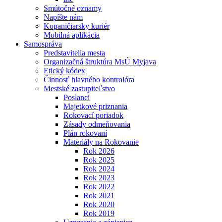
Smútočné oznamy
Napíšte nám
Kopaničiarsky kuriér
Mobilná aplikácia
Samospráva
Predstavitelia mesta
Organizačná štruktúra MsÚ Myjava
Etický kódex
Činnosť hlavného kontrolóra
Mestské zastupiteľstvo
Poslanci
Majetkové priznania
Rokovací poriadok
Zásady odmeňovania
Plán rokovaní
Materiály na Rokovanie
Rok 2026
Rok 2025
Rok 2024
Rok 2023
Rok 2022
Rok 2021
Rok 2020
Rok 2019