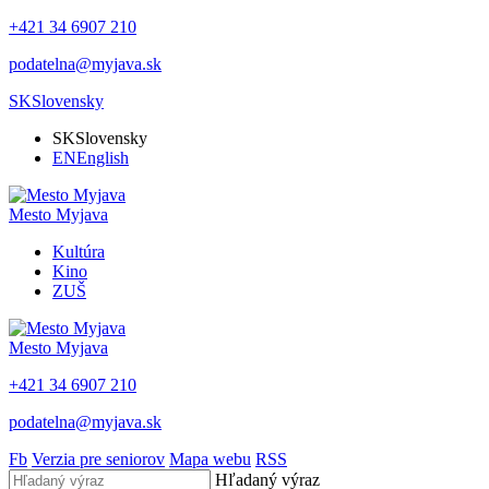
+421 34 6907 210
podatelna@myjava.sk
SK
Slovensky
SK
Slovensky
EN
English
Mesto
Myjava
Kultúra
Kino
ZUŠ
Mesto
Myjava
+421 34 6907 210
podatelna@myjava.sk
Fb
Verzia pre seniorov
Mapa webu
RSS
Hľadaný výraz