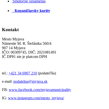
Smútočné oznámenia
Kopaničiarsky kuriér
Kontakt
Mesto Myjava
Námestie M. R. Štefánika 560/4
907 14 Myjava
IČO: 00309745, DIČ: 2021081491
IČ DPH: nie je platcom DPH
tel.:
+421 34 6907 210
(podateľňa)
e-mail:
podatelna@myjava.sk
FB:
www.facebook.com/myjavamunicipality
IG:
www.instagram.com/mesto_myjava/