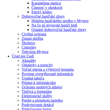
Karanténna stanica
Činnosť v okrskoch
Etický kódex
Dobrovoľné hasičské zbory
História hasičského spolku v Myjave
Na čo sú myjavskí hasiči hrdí
Ostatné dobrovoľné hasičské zbory
Civilná ochrana
Zimná údržba
Školstvo
Cintoríny
Televízia Myjava
Úrad pre Ľudí
Aktuality
Odstávky a poruchy
Voľné miesta a výberové konania
Povinne zverejňované informácie
Úradná tabuľa
Prístup k informáciám
Ochrana osobných údajov
Tlačivá a formuláre
Elektronické služby
Predaj a prenájom majetku
Poskytovanie dotácií
Prideľovanie bytov