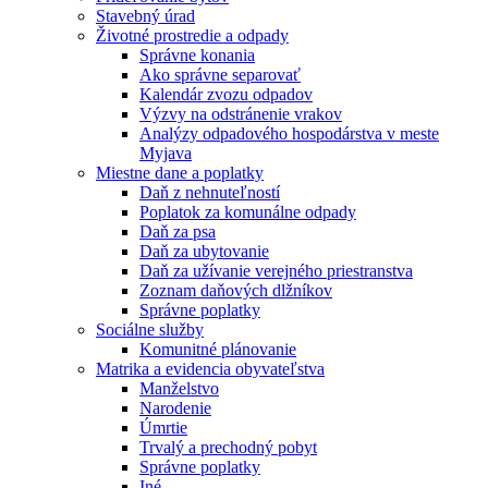
Stavebný úrad
Životné prostredie a odpady
Správne konania
Ako správne separovať
Kalendár zvozu odpadov
Výzvy na odstránenie vrakov
Analýzy odpadového hospodárstva v meste
Myjava
Miestne dane a poplatky
Daň z nehnuteľností
Poplatok za komunálne odpady
Daň za psa
Daň za ubytovanie
Daň za užívanie verejného priestranstva
Zoznam daňových dlžníkov
Správne poplatky
Sociálne služby
Komunitné plánovanie
Matrika a evidencia obyvateľstva
Manželstvo
Narodenie
Úmrtie
Trvalý a prechodný pobyt
Správne poplatky
Iné