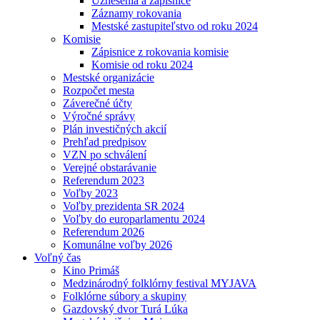
Uznesenia a zápisnice
Záznamy rokovania
Mestské zastupiteľstvo od roku 2024
Komisie
Zápisnice z rokovania komisie
Komisie od roku 2024
Mestské organizácie
Rozpočet mesta
Záverečné účty
Výročné správy
Plán investičných akcií
Prehľad predpisov
VZN po schválení
Verejné obstarávanie
Referendum 2023
Voľby 2023
Voľby prezidenta SR 2024
Voľby do europarlamentu 2024
Referendum 2026
Komunálne voľby 2026
Voľný čas
Kino Primáš
Medzinárodný folklórny festival MYJAVA
Folklórne súbory a skupiny
Gazdovský dvor Turá Lúka