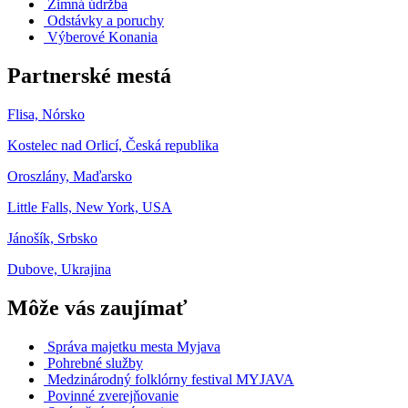
Zimná údržba
Odstávky a poruchy
Výberové Konania
Partnerské mestá
Flisa, Nórsko
Kostelec nad Orlicí, Česká republika
Oroszlány, Maďarsko
Little Falls, New York, USA
Jánošík, Srbsko
Dubove, Ukrajina
Môže vás zaujímať
Správa majetku mesta Myjava
Pohrebné služby
Medzinárodný folklórny festival MYJAVA
Povinné zverejňovanie