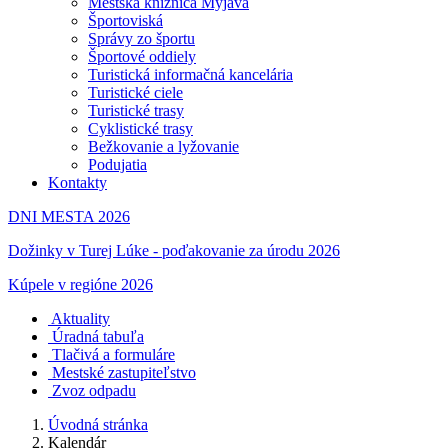
Mestská knižnica Myjava
Športoviská
Správy zo športu
Športové oddiely
Turistická informačná kancelária
Turistické ciele
Turistické trasy
Cyklistické trasy
Bežkovanie a lyžovanie
Podujatia
Kontakty
DNI MESTA 2026
Dožinky v Turej Lúke - poďakovanie za úrodu 2026
Kúpele v regióne 2026
Aktuality
Úradná tabuľa
Tlačivá a formuláre
Mestské zastupiteľstvo
Zvoz odpadu
Úvodná stránka
Kalendár