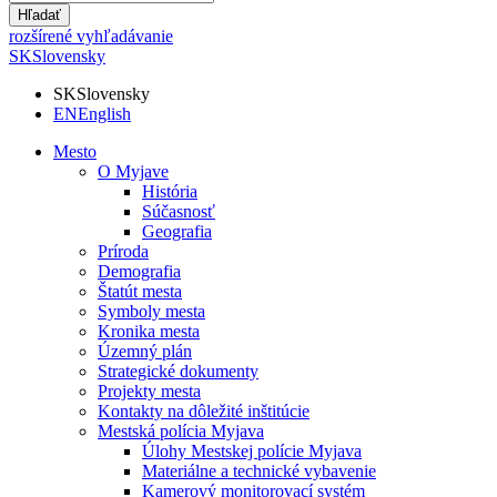
Hľadať
rozšírené vyhľadávanie
SK
Slovensky
SK
Slovensky
EN
English
Mesto
O Myjave
História
Súčasnosť
Geografia
Príroda
Demografia
Štatút mesta
Symboly mesta
Kronika mesta
Územný plán
Strategické dokumenty
Projekty mesta
Kontakty na dôležité inštitúcie
Mestská polícia Myjava
Úlohy Mestskej polície Myjava
Materiálne a technické vybavenie
Kamerový monitorovací systém