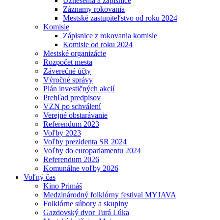
Uznesenia a zápisnice
Záznamy rokovania
Mestské zastupiteľstvo od roku 2024
Komisie
Zápisnice z rokovania komisie
Komisie od roku 2024
Mestské organizácie
Rozpočet mesta
Záverečné účty
Výročné správy
Plán investičných akcií
Prehľad predpisov
VZN po schválení
Verejné obstarávanie
Referendum 2023
Voľby 2023
Voľby prezidenta SR 2024
Voľby do europarlamentu 2024
Referendum 2026
Komunálne voľby 2026
Voľný čas
Kino Primáš
Medzinárodný folklórny festival MYJAVA
Folklórne súbory a skupiny
Gazdovský dvor Turá Lúka