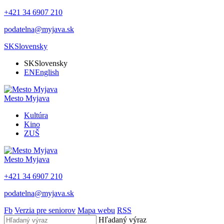
+421 34 6907 210
podatelna@myjava.sk
SK
Slovensky
SK
Slovensky
EN
English
Mesto
Myjava
Kultúra
Kino
ZUŠ
Mesto
Myjava
+421 34 6907 210
podatelna@myjava.sk
Fb
Verzia pre seniorov
Mapa webu
RSS
Hľadaný výraz