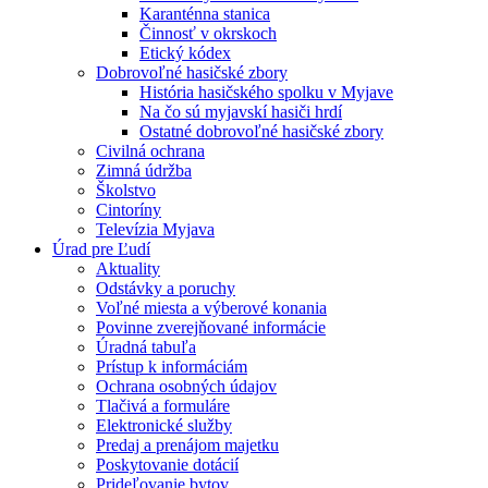
Karanténna stanica
Činnosť v okrskoch
Etický kódex
Dobrovoľné hasičské zbory
História hasičského spolku v Myjave
Na čo sú myjavskí hasiči hrdí
Ostatné dobrovoľné hasičské zbory
Civilná ochrana
Zimná údržba
Školstvo
Cintoríny
Televízia Myjava
Úrad pre Ľudí
Aktuality
Odstávky a poruchy
Voľné miesta a výberové konania
Povinne zverejňované informácie
Úradná tabuľa
Prístup k informáciám
Ochrana osobných údajov
Tlačivá a formuláre
Elektronické služby
Predaj a prenájom majetku
Poskytovanie dotácií
Prideľovanie bytov