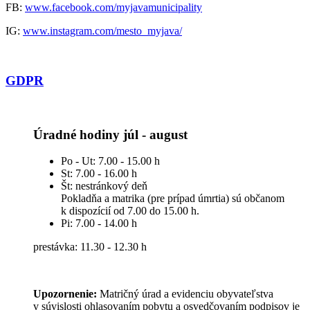
FB:
www.facebook.com/myjavamunicipality
IG:
www.instagram.com/mesto_myjava/
GDPR
Úradné hodiny júl - august
Po - Ut: 7.00 - 15.00 h
St: 7.00 - 16.00 h
Št: nestránkový deň
Pokladňa a matrika (pre prípad úmrtia) sú občanom
k dispozícií od 7.00 do 15.00 h.
Pi: 7.00 - 14.00 h
prestávka: 11.30 - 12.30 h
Upozornenie:
Matričný úrad a evidenciu obyvateľstva
v súvislosti ohlasovaním pobytu a osvedčovaním podpisov je