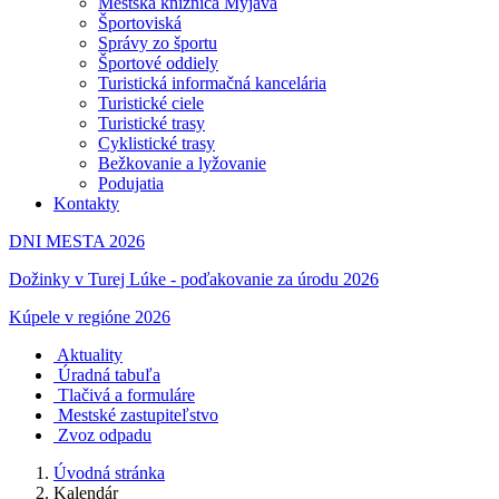
Mestská knižnica Myjava
Športoviská
Správy zo športu
Športové oddiely
Turistická informačná kancelária
Turistické ciele
Turistické trasy
Cyklistické trasy
Bežkovanie a lyžovanie
Podujatia
Kontakty
DNI MESTA 2026
Dožinky v Turej Lúke - poďakovanie za úrodu 2026
Kúpele v regióne 2026
Aktuality
Úradná tabuľa
Tlačivá a formuláre
Mestské zastupiteľstvo
Zvoz odpadu
Úvodná stránka
Kalendár