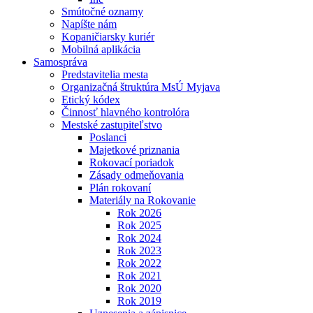
Smútočné oznamy
Napíšte nám
Kopaničiarsky kuriér
Mobilná aplikácia
Samospráva
Predstavitelia mesta
Organizačná štruktúra MsÚ Myjava
Etický kódex
Činnosť hlavného kontrolóra
Mestské zastupiteľstvo
Poslanci
Majetkové priznania
Rokovací poriadok
Zásady odmeňovania
Plán rokovaní
Materiály na Rokovanie
Rok 2026
Rok 2025
Rok 2024
Rok 2023
Rok 2022
Rok 2021
Rok 2020
Rok 2019