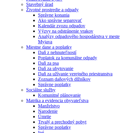
Stavebný úrad
Životné prostredie a odpady
Správne konania
Ako správne separovať
Kalendár zvozu odpadov
Výzvy na odstránenie vrakov
Analýzy odpadového hospodárstva v meste
Myjava
Miestne dane a poplatky
Daň z nehnuteľností
Poplatok za komunálne odpady
Daň za psa
Daň za ubytovanie
Daň za užívanie verejného priestranstva
Zoznam daňových dlžníkov
Správne poplatky
Sociálne služby
Komunitné plánovanie
Matrika a evidencia obyvateľstva
Manželstvo
Narodenie
Úmrtie
Trvalý a prechodný pobyt
Správne poplatky
Iné