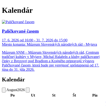
Kalendár
Paličkované časom
17. 6. 2026 od 16:00 - 31. 7. 2026 do 15:00
Miesto konania:
Múzeum Slovenských národných rád - Myjava
Múzeum SNM – Múzeum Slovenských národných rád, Centrum
tradičnej kultúry v Myjave, Michal Halabrín a kluby paličkovanej
čipky z Brezovej pod Bradlom a Krajného pripravujú výstavu
Paličkované časom, ktorá bude pre verejnosť sprístupnená od 17.
júna do 31. júla 2026.
Kalendár
August
2026
Po
Ut
St
Št
Pia