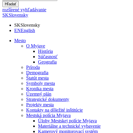
Hľadať
rozšírené vyhľadávanie
SK
Slovensky
SK
Slovensky
EN
English
Mesto
O Myjave
História
Súčasnosť
Geografia
Príroda
Demografia
Štatút mesta
Symboly mesta
Kronika mesta
Územný plán
Strategické dokumenty
Projekty mesta
Kontakty na dôležité inštitúcie
Mestská polícia Myjava
Úlohy Mestskej polície Myjava
Materiálne a technické vybavenie
Kamerový monitorovací systém