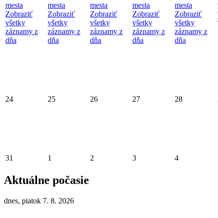
mesta
mesta
mesta
mesta
mesta
Zobraziť
Zobraziť
Zobraziť
Zobraziť
Zobraziť
všetky
všetky
všetky
všetky
všetky
záznamy z
záznamy z
záznamy z
záznamy z
záznamy z
dňa
dňa
dňa
dňa
dňa
24
25
26
27
28
31
1
2
3
4
Aktuálne počasie
dnes, piatok 7. 8. 2026