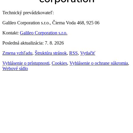
Technický prevádzkovateľ:
Galileo Corporation s.r.o., Čierna Voda 468, 925 06
Kontakt:
Galileo Corporation s.r.o.
Posledná aktualizácia: 7. 8. 2026
Zmena vzhľadu
,
Štruktúra stránok
,
RSS
,
Vytlačiť
Vyhlásenie o prístupnosti
,
Cookies
,
Vyhlásenie o ochrane súkromia
,
Webové sídlo