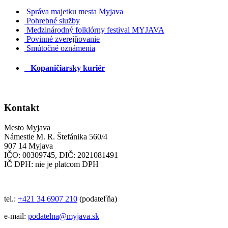
Správa majetku mesta Myjava
Pohrebné služby
Medzinárodný folklórny festival MYJAVA
Povinné zverejňovanie
Smútočné oznámenia
Kopaničiarsky kuriér
Kontakt
Mesto Myjava
Námestie M. R. Štefánika 560/4
907 14 Myjava
IČO: 00309745, DIČ: 2021081491
IČ DPH: nie je platcom DPH
tel.:
+421 34 6907 210
(podateľňa)
e-mail:
podatelna@myjava.sk