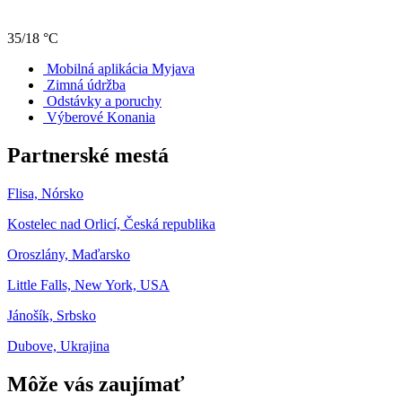
35/18 °C
Mobilná aplikácia Myjava
Zimná údržba
Odstávky a poruchy
Výberové Konania
Partnerské mestá
Flisa, Nórsko
Kostelec nad Orlicí, Česká republika
Oroszlány, Maďarsko
Little Falls, New York, USA
Jánošík, Srbsko
Dubove, Ukrajina
Môže vás zaujímať