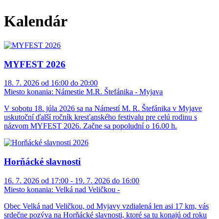
Kalendár
MYFEST 2026
18. 7. 2026 od 16:00 do 20:00
Miesto konania:
Námestie M.R. Štefánika - Myjava
V sobotu 18. júla 2026 sa na Námestí M. R. Štefánika v Myjave
uskutoční ďalší ročník kresťanského festivalu pre celú rodinu s
názvom MYFEST 2026. Začne sa popoludní o 16.00 h.
Horňácké slavnosti
16. 7. 2026 od 17:00 - 19. 7. 2026 do 16:00
Miesto konania:
Velká nad Veličkou -
Obec Velká nad Veličkou, od Myjavy vzdialená len asi 17 km, vás
srdečne pozýva na Horňácké slavnosti, ktoré sa tu konajú od roku