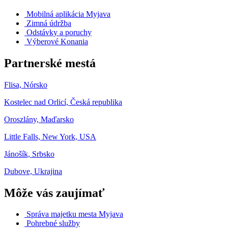
Mobilná aplikácia Myjava
Zimná údržba
Odstávky a poruchy
Výberové Konania
Partnerské mestá
Flisa, Nórsko
Kostelec nad Orlicí, Česká republika
Oroszlány, Maďarsko
Little Falls, New York, USA
Jánošík, Srbsko
Dubove, Ukrajina
Môže vás zaujímať
Správa majetku mesta Myjava
Pohrebné služby