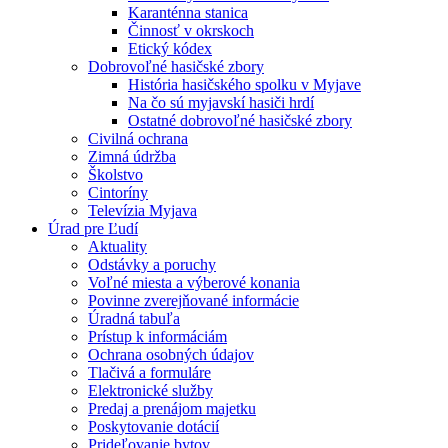
Karanténna stanica
Činnosť v okrskoch
Etický kódex
Dobrovoľné hasičské zbory
História hasičského spolku v Myjave
Na čo sú myjavskí hasiči hrdí
Ostatné dobrovoľné hasičské zbory
Civilná ochrana
Zimná údržba
Školstvo
Cintoríny
Televízia Myjava
Úrad pre Ľudí
Aktuality
Odstávky a poruchy
Voľné miesta a výberové konania
Povinne zverejňované informácie
Úradná tabuľa
Prístup k informáciám
Ochrana osobných údajov
Tlačivá a formuláre
Elektronické služby
Predaj a prenájom majetku
Poskytovanie dotácií
Prideľovanie bytov