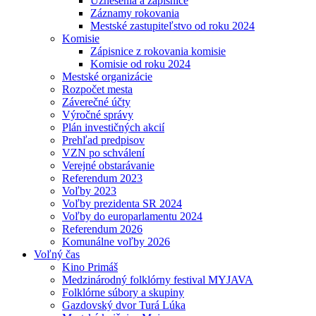
Uznesenia a zápisnice
Záznamy rokovania
Mestské zastupiteľstvo od roku 2024
Komisie
Zápisnice z rokovania komisie
Komisie od roku 2024
Mestské organizácie
Rozpočet mesta
Záverečné účty
Výročné správy
Plán investičných akcií
Prehľad predpisov
VZN po schválení
Verejné obstarávanie
Referendum 2023
Voľby 2023
Voľby prezidenta SR 2024
Voľby do europarlamentu 2024
Referendum 2026
Komunálne voľby 2026
Voľný čas
Kino Primáš
Medzinárodný folklórny festival MYJAVA
Folklórne súbory a skupiny
Gazdovský dvor Turá Lúka