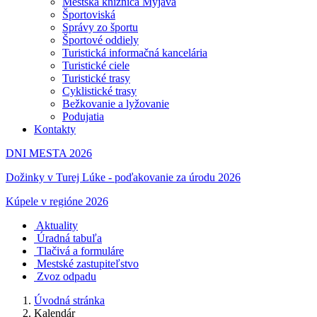
Mestská knižnica Myjava
Športoviská
Správy zo športu
Športové oddiely
Turistická informačná kancelária
Turistické ciele
Turistické trasy
Cyklistické trasy
Bežkovanie a lyžovanie
Podujatia
Kontakty
DNI MESTA 2026
Dožinky v Turej Lúke - poďakovanie za úrodu 2026
Kúpele v regióne 2026
Aktuality
Úradná tabuľa
Tlačivá a formuláre
Mestské zastupiteľstvo
Zvoz odpadu
Úvodná stránka
Kalendár