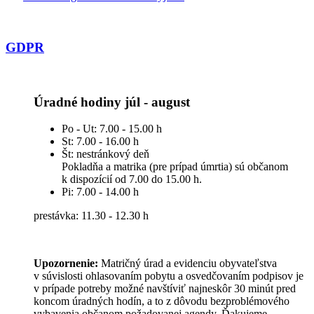
GDPR
Úradné hodiny júl - august
Po - Ut: 7.00 - 15.00 h
St: 7.00 - 16.00 h
Št: nestránkový deň
Pokladňa a matrika (pre prípad úmrtia) sú občanom
k dispozícií od 7.00 do 15.00 h.
Pi: 7.00 - 14.00 h
prestávka: 11.30 - 12.30 h
Upozornenie:
Matričný úrad a evidenciu obyvateľstva
v súvislosti ohlasovaním pobytu a osvedčovaním podpisov je
v prípade potreby možné navštíviť najneskôr 30 minút pred
koncom úradných hodín, a to z dôvodu bezproblémového
vybavenia občanom požadovanej agendy. Ďakujeme