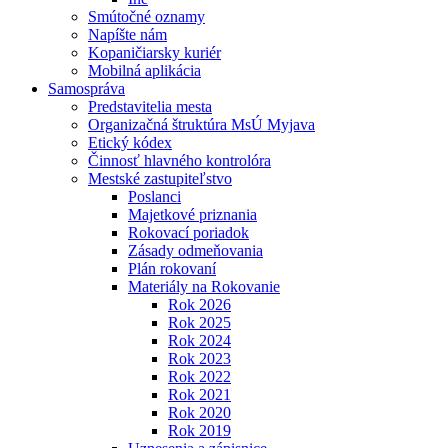
Smútočné oznamy
Napíšte nám
Kopaničiarsky kuriér
Mobilná aplikácia
Samospráva
Predstavitelia mesta
Organizačná štruktúra MsÚ Myjava
Etický kódex
Činnosť hlavného kontrolóra
Mestské zastupiteľstvo
Poslanci
Majetkové priznania
Rokovací poriadok
Zásady odmeňovania
Plán rokovaní
Materiály na Rokovanie
Rok 2026
Rok 2025
Rok 2024
Rok 2023
Rok 2022
Rok 2021
Rok 2020
Rok 2019