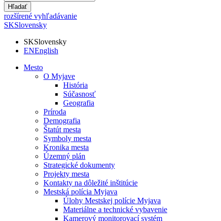
Hľadať
rozšírené vyhľadávanie
SK
Slovensky
SK
Slovensky
EN
English
Mesto
O Myjave
História
Súčasnosť
Geografia
Príroda
Demografia
Štatút mesta
Symboly mesta
Kronika mesta
Územný plán
Strategické dokumenty
Projekty mesta
Kontakty na dôležité inštitúcie
Mestská polícia Myjava
Úlohy Mestskej polície Myjava
Materiálne a technické vybavenie
Kamerový monitorovací systém