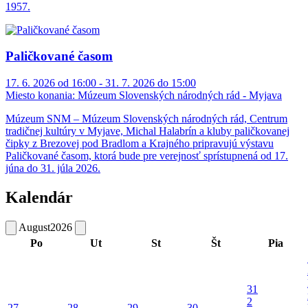
1957.
Paličkované časom
17. 6. 2026 od 16:00 - 31. 7. 2026 do 15:00
Miesto konania:
Múzeum Slovenských národných rád - Myjava
Múzeum SNM – Múzeum Slovenských národných rád, Centrum
tradičnej kultúry v Myjave, Michal Halabrín a kluby paličkovanej
čipky z Brezovej pod Bradlom a Krajného pripravujú výstavu
Paličkované časom, ktorá bude pre verejnosť sprístupnená od 17.
júna do 31. júla 2026.
Kalendár
August
2026
Po
Ut
St
Št
Pia
31
2
27
28
29
30