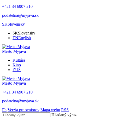
+421 34 6907 210
podatelna@myjava.sk
SK
Slovensky
SK
Slovensky
EN
English
Mesto
Myjava
Kultúra
Kino
ZUŠ
Mesto
Myjava
+421 34 6907 210
podatelna@myjava.sk
Fb
Verzia pre seniorov
Mapa webu
RSS
Hľadaný výraz