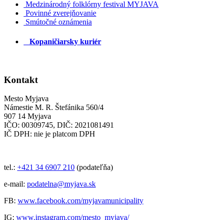
Medzinárodný folklórny festival MYJAVA
Povinné zverejňovanie
Smútočné oznámenia
Kopaničiarsky kuriér
Kontakt
Mesto Myjava
Námestie M. R. Štefánika 560/4
907 14 Myjava
IČO: 00309745, DIČ: 2021081491
IČ DPH: nie je platcom DPH
tel.:
+421 34 6907 210
(podateľňa)
e-mail:
podatelna@myjava.sk
FB:
www.facebook.com/myjavamunicipality
IG:
www.instagram.com/mesto_myjava/