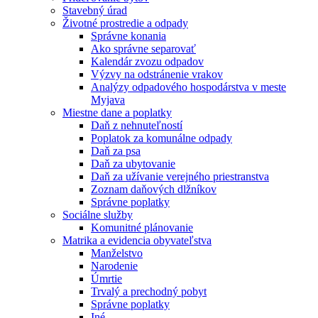
Stavebný úrad
Životné prostredie a odpady
Správne konania
Ako správne separovať
Kalendár zvozu odpadov
Výzvy na odstránenie vrakov
Analýzy odpadového hospodárstva v meste
Myjava
Miestne dane a poplatky
Daň z nehnuteľností
Poplatok za komunálne odpady
Daň za psa
Daň za ubytovanie
Daň za užívanie verejného priestranstva
Zoznam daňových dlžníkov
Správne poplatky
Sociálne služby
Komunitné plánovanie
Matrika a evidencia obyvateľstva
Manželstvo
Narodenie
Úmrtie
Trvalý a prechodný pobyt
Správne poplatky
Iné