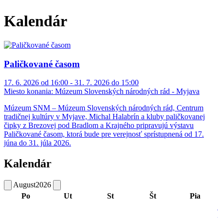
Kalendár
Paličkované časom
17. 6. 2026 od 16:00 - 31. 7. 2026 do 15:00
Miesto konania:
Múzeum Slovenských národných rád - Myjava
Múzeum SNM – Múzeum Slovenských národných rád, Centrum
tradičnej kultúry v Myjave, Michal Halabrín a kluby paličkovanej
čipky z Brezovej pod Bradlom a Krajného pripravujú výstavu
Paličkované časom, ktorá bude pre verejnosť sprístupnená od 17.
júna do 31. júla 2026.
Kalendár
August
2026
Po
Ut
St
Št
Pia