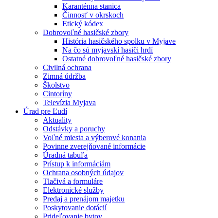
Karanténna stanica
Činnosť v okrskoch
Etický kódex
Dobrovoľné hasičské zbory
História hasičského spolku v Myjave
Na čo sú myjavskí hasiči hrdí
Ostatné dobrovoľné hasičské zbory
Civilná ochrana
Zimná údržba
Školstvo
Cintoríny
Televízia Myjava
Úrad pre Ľudí
Aktuality
Odstávky a poruchy
Voľné miesta a výberové konania
Povinne zverejňované informácie
Úradná tabuľa
Prístup k informáciám
Ochrana osobných údajov
Tlačivá a formuláre
Elektronické služby
Predaj a prenájom majetku
Poskytovanie dotácií
Prideľovanie bytov