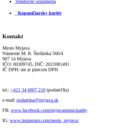
Smútočné oznámenia
Kopaničiarsky kuriér
Kontakt
Mesto Myjava
Námestie M. R. Štefánika 560/4
907 14 Myjava
IČO: 00309745, DIČ: 2021081491
IČ DPH: nie je platcom DPH
tel.:
+421 34 6907 210
(podateľňa)
e-mail:
podatelna@myjava.sk
FB:
www.facebook.com/myjavamunicipality
IG:
www.instagram.com/mesto_myjava/