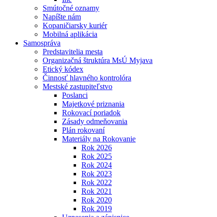
Smútočné oznamy
Napíšte nám
Kopaničiarsky kuriér
Mobilná aplikácia
Samospráva
Predstavitelia mesta
Organizačná štruktúra MsÚ Myjava
Etický kódex
Činnosť hlavného kontrolóra
Mestské zastupiteľstvo
Poslanci
Majetkové priznania
Rokovací poriadok
Zásady odmeňovania
Plán rokovaní
Materiály na Rokovanie
Rok 2026
Rok 2025
Rok 2024
Rok 2023
Rok 2022
Rok 2021
Rok 2020
Rok 2019