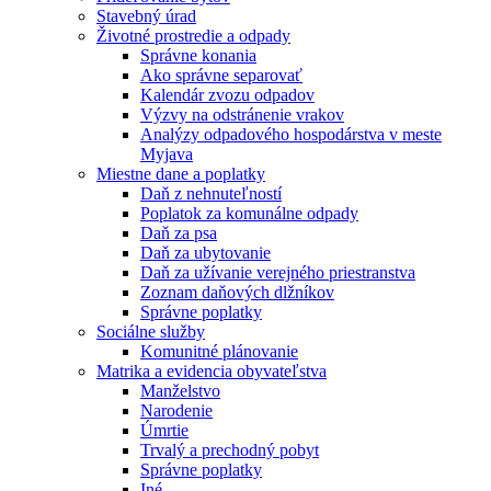
Stavebný úrad
Životné prostredie a odpady
Správne konania
Ako správne separovať
Kalendár zvozu odpadov
Výzvy na odstránenie vrakov
Analýzy odpadového hospodárstva v meste
Myjava
Miestne dane a poplatky
Daň z nehnuteľností
Poplatok za komunálne odpady
Daň za psa
Daň za ubytovanie
Daň za užívanie verejného priestranstva
Zoznam daňových dlžníkov
Správne poplatky
Sociálne služby
Komunitné plánovanie
Matrika a evidencia obyvateľstva
Manželstvo
Narodenie
Úmrtie
Trvalý a prechodný pobyt
Správne poplatky
Iné