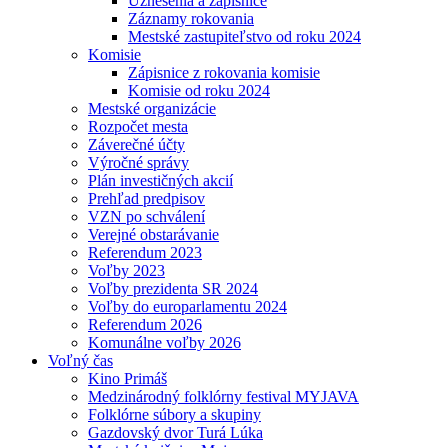
Uznesenia a zápisnice
Záznamy rokovania
Mestské zastupiteľstvo od roku 2024
Komisie
Zápisnice z rokovania komisie
Komisie od roku 2024
Mestské organizácie
Rozpočet mesta
Záverečné účty
Výročné správy
Plán investičných akcií
Prehľad predpisov
VZN po schválení
Verejné obstarávanie
Referendum 2023
Voľby 2023
Voľby prezidenta SR 2024
Voľby do europarlamentu 2024
Referendum 2026
Komunálne voľby 2026
Voľný čas
Kino Primáš
Medzinárodný folklórny festival MYJAVA
Folklórne súbory a skupiny
Gazdovský dvor Turá Lúka