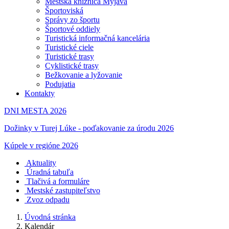
Mestská knižnica Myjava
Športoviská
Správy zo športu
Športové oddiely
Turistická informačná kancelária
Turistické ciele
Turistické trasy
Cyklistické trasy
Bežkovanie a lyžovanie
Podujatia
Kontakty
DNI MESTA 2026
Dožinky v Turej Lúke - poďakovanie za úrodu 2026
Kúpele v regióne 2026
Aktuality
Úradná tabuľa
Tlačivá a formuláre
Mestské zastupiteľstvo
Zvoz odpadu
Úvodná stránka
Kalendár