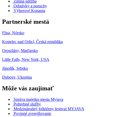
Zimná údržba
Odstávky a poruchy
Výberové Konania
Partnerské mestá
Flisa, Nórsko
Kostelec nad Orlicí, Česká republika
Oroszlány, Maďarsko
Little Falls, New York, USA
Jánošík, Srbsko
Dubove, Ukrajina
Môže vás zaujímať
Správa majetku mesta Myjava
Pohrebné služby
Medzinárodný folklórny festival MYJAVA
Povinné zverejňovanie