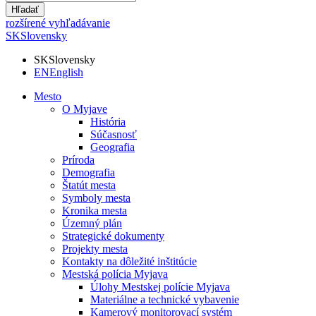
Hľadať
rozšírené vyhľadávanie
SK
Slovensky
SK
Slovensky
EN
English
Mesto
O Myjave
História
Súčasnosť
Geografia
Príroda
Demografia
Štatút mesta
Symboly mesta
Kronika mesta
Územný plán
Strategické dokumenty
Projekty mesta
Kontakty na dôležité inštitúcie
Mestská polícia Myjava
Úlohy Mestskej polície Myjava
Materiálne a technické vybavenie
Kamerový monitorovací systém