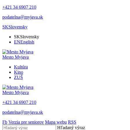
+421 34 6907 210
podatelna@myjava.sk
SK
Slovensky
SK
Slovensky
EN
English
Mesto
Myjava
Kultúra
Kino
ZUŠ
Mesto
Myjava
+421 34 6907 210
podatelna@myjava.sk
Fb
Verzia pre seniorov
Mapa webu
RSS
Hľadaný výraz