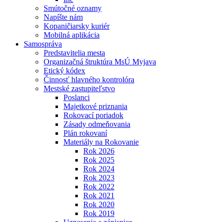
Smútočné oznamy
Napíšte nám
Kopaničiarsky kuriér
Mobilná aplikácia
Samospráva
Predstavitelia mesta
Organizačná štruktúra MsÚ Myjava
Etický kódex
Činnosť hlavného kontrolóra
Mestské zastupiteľstvo
Poslanci
Majetkové priznania
Rokovací poriadok
Zásady odmeňovania
Plán rokovaní
Materiály na Rokovanie
Rok 2026
Rok 2025
Rok 2024
Rok 2023
Rok 2022
Rok 2021
Rok 2020
Rok 2019