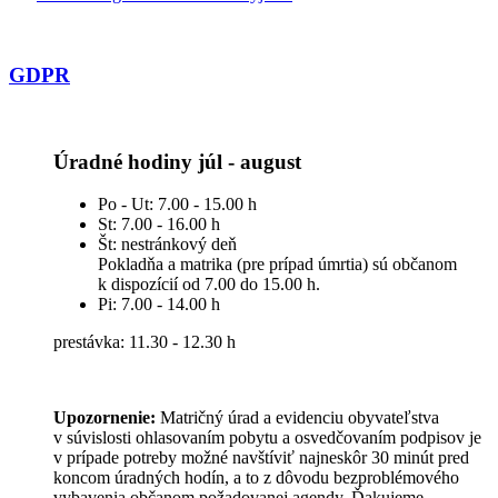
GDPR
Úradné hodiny júl - august
Po - Ut: 7.00 - 15.00 h
St: 7.00 - 16.00 h
Št: nestránkový deň
Pokladňa a matrika (pre prípad úmrtia) sú občanom
k dispozícií od 7.00 do 15.00 h.
Pi: 7.00 - 14.00 h
prestávka: 11.30 - 12.30 h
Upozornenie:
Matričný úrad a evidenciu obyvateľstva
v súvislosti ohlasovaním pobytu a osvedčovaním podpisov je
v prípade potreby možné navštíviť najneskôr 30 minút pred
koncom úradných hodín, a to z dôvodu bezproblémového
vybavenia občanom požadovanej agendy. Ďakujeme