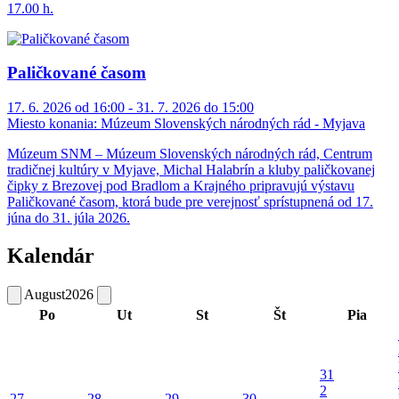
17.00 h.
Paličkované časom
17. 6. 2026 od 16:00 - 31. 7. 2026 do 15:00
Miesto konania:
Múzeum Slovenských národných rád - Myjava
Múzeum SNM – Múzeum Slovenských národných rád, Centrum
tradičnej kultúry v Myjave, Michal Halabrín a kluby paličkovanej
čipky z Brezovej pod Bradlom a Krajného pripravujú výstavu
Paličkované časom, ktorá bude pre verejnosť sprístupnená od 17.
júna do 31. júla 2026.
Kalendár
August
2026
Po
Ut
St
Št
Pia
31
2
27
28
29
30