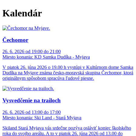
Kalendár
Čechomor
26. 6. 2026 od 19:00 do 21:00
Miesto konania:
KD Samka Dudíka - Myjava
V piatok 26. júna 2026 o 19.00 h vystúpi v Kultúrnom dome Samka
Dudíka na Myjave známa česko-moravská skupina Čechomor, ktorá
originálnym spôsobom spracúva ľudové piesne.
Vysvedčenie na trailoch
26. 6. 2026 od 13:00 do 17:00
Miesto konania:
Ski Land - Stará Myjava
Skiland Stará Myjava vás srdečne pozýva osláviť koniec školského
roka do svojho areálu. A to v piatok 26. júna 2026 od 13.00 do