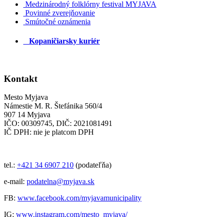
Medzinárodný folklórny festival MYJAVA
Povinné zverejňovanie
Smútočné oznámenia
Kopaničiarsky kuriér
Kontakt
Mesto Myjava
Námestie M. R. Štefánika 560/4
907 14 Myjava
IČO: 00309745, DIČ: 2021081491
IČ DPH: nie je platcom DPH
tel.:
+421 34 6907 210
(podateľňa)
e-mail:
podatelna@myjava.sk
FB:
www.facebook.com/myjavamunicipality
IG:
www.instagram.com/mesto_myjava/