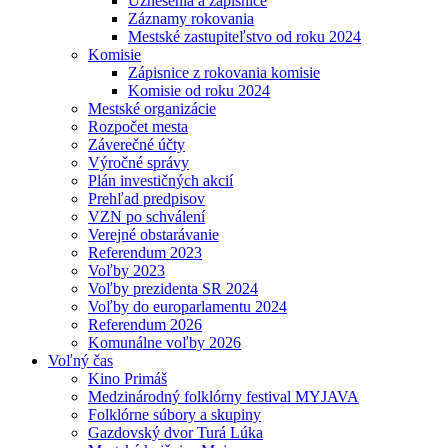
Uznesenia a zápisnice
Záznamy rokovania
Mestské zastupiteľstvo od roku 2024
Komisie
Zápisnice z rokovania komisie
Komisie od roku 2024
Mestské organizácie
Rozpočet mesta
Záverečné účty
Výročné správy
Plán investičných akcií
Prehľad predpisov
VZN po schválení
Verejné obstarávanie
Referendum 2023
Voľby 2023
Voľby prezidenta SR 2024
Voľby do europarlamentu 2024
Referendum 2026
Komunálne voľby 2026
Voľný čas
Kino Primáš
Medzinárodný folklórny festival MYJAVA
Folklórne súbory a skupiny
Gazdovský dvor Turá Lúka