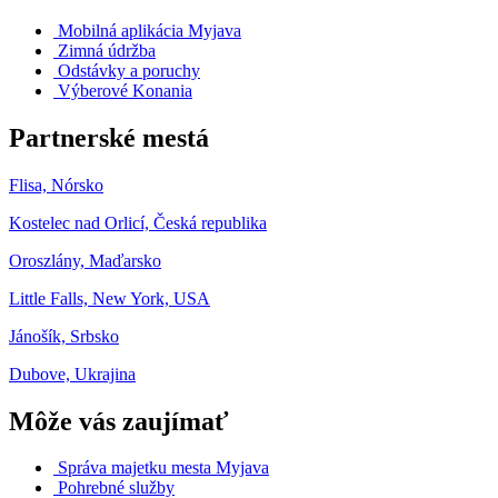
Mobilná aplikácia Myjava
Zimná údržba
Odstávky a poruchy
Výberové Konania
Partnerské mestá
Flisa, Nórsko
Kostelec nad Orlicí, Česká republika
Oroszlány, Maďarsko
Little Falls, New York, USA
Jánošík, Srbsko
Dubove, Ukrajina
Môže vás zaujímať
Správa majetku mesta Myjava
Pohrebné služby