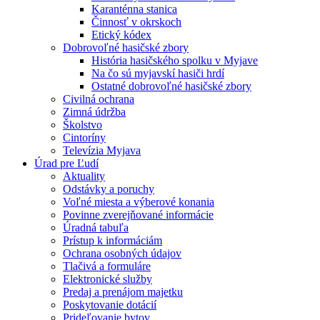
Karanténna stanica
Činnosť v okrskoch
Etický kódex
Dobrovoľné hasičské zbory
História hasičského spolku v Myjave
Na čo sú myjavskí hasiči hrdí
Ostatné dobrovoľné hasičské zbory
Civilná ochrana
Zimná údržba
Školstvo
Cintoríny
Televízia Myjava
Úrad pre Ľudí
Aktuality
Odstávky a poruchy
Voľné miesta a výberové konania
Povinne zverejňované informácie
Úradná tabuľa
Prístup k informáciám
Ochrana osobných údajov
Tlačivá a formuláre
Elektronické služby
Predaj a prenájom majetku
Poskytovanie dotácií
Prideľovanie bytov