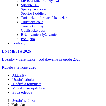
Mestská knižnica Myjava
Športoviská
Správy zo športu
Športové oddiely
Turistická informačná kancelária
Turistické ciele
Turistické trasy
Cyklistické trasy
Bežkovanie a lyžovanie
Podujatia
Kontakty
DNI MESTA 2026
Dožinky v Turej Lúke - poďakovanie za úrodu 2026
Kúpele v regióne 2026
Aktuality
Úradná tabuľa
Tlačivá a formuláre
Mestské zastupiteľstvo
Zvoz odpadu
Úvodná stránka
Kalendár