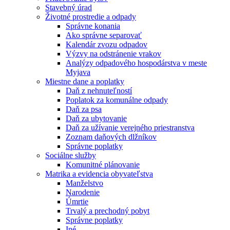
Stavebný úrad
Životné prostredie a odpady
Správne konania
Ako správne separovať
Kalendár zvozu odpadov
Výzvy na odstránenie vrakov
Analýzy odpadového hospodárstva v meste
Myjava
Miestne dane a poplatky
Daň z nehnuteľností
Poplatok za komunálne odpady
Daň za psa
Daň za ubytovanie
Daň za užívanie verejného priestranstva
Zoznam daňových dlžníkov
Správne poplatky
Sociálne služby
Komunitné plánovanie
Matrika a evidencia obyvateľstva
Manželstvo
Narodenie
Úmrtie
Trvalý a prechodný pobyt
Správne poplatky
Iné