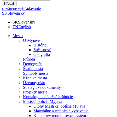
Hľadať
rozšírené vyhľadávanie
SK
Slovensky
SK
Slovensky
EN
English
Mesto
O Myjave
História
Súčasnosť
Geografia
Príroda
Demografia
Štatút mesta
Symboly mesta
Kronika mesta
Územný plán
Strategické dokumenty
Projekty mesta
Kontakty na dôležité inštitúcie
Mestská polícia Myjava
Úlohy Mestskej polície Myjava
Materiálne a technické vybavenie
Kamerový monitorovací systém