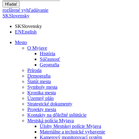
Hľadať
rozšírené vyhľadávanie
SK
Slovensky
SK
Slovensky
EN
English
Mesto
O Myjave
História
Súčasnosť
Geografia
Príroda
Demografia
Štatút mesta
Symboly mesta
Kronika mesta
Územný plán
Strategické dokumenty
Projekty mesta
Kontakty na dôležité inštitúcie
Mestská polícia Myjava
Úlohy Mestskej polície Myjava
Materiálne a technické vybavenie
Kamerový monitorovací systém