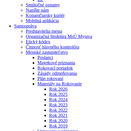
Smútočné oznamy
Napíšte nám
Kopaničiarsky kuriér
Mobilná aplikácia
Samospráva
Predstavitelia mesta
Organizačná štruktúra MsÚ Myjava
Etický kódex
Činnosť hlavného kontrolóra
Mestské zastupiteľstvo
Poslanci
Majetkové priznania
Rokovací poriadok
Zásady odmeňovania
Plán rokovaní
Materiály na Rokovanie
Rok 2026
Rok 2025
Rok 2024
Rok 2023
Rok 2022
Rok 2021
Rok 2020
Rok 2019