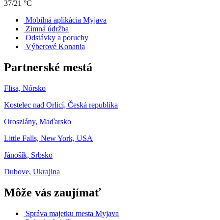
37/21 °C
Mobilná aplikácia Myjava
Zimná údržba
Odstávky a poruchy
Výberové Konania
Partnerské mestá
Flisa, Nórsko
Kostelec nad Orlicí, Česká republika
Oroszlány, Maďarsko
Little Falls, New York, USA
Jánošík, Srbsko
Dubove, Ukrajina
Môže vás zaujímať
Správa majetku mesta Myjava