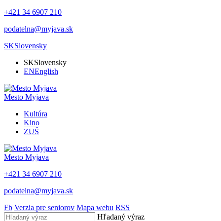
+421 34 6907 210
podatelna@myjava.sk
SK
Slovensky
SK
Slovensky
EN
English
Mesto
Myjava
Kultúra
Kino
ZUŠ
Mesto
Myjava
+421 34 6907 210
podatelna@myjava.sk
Fb
Verzia pre seniorov
Mapa webu
RSS
Hľadaný výraz