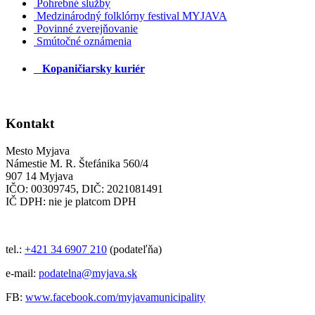
Pohrebné služby
Medzinárodný folklórny festival MYJAVA
Povinné zverejňovanie
Smútočné oznámenia
Kopaničiarsky kuriér
Kontakt
Mesto Myjava
Námestie M. R. Štefánika 560/4
907 14 Myjava
IČO: 00309745, DIČ: 2021081491
IČ DPH: nie je platcom DPH
tel.:
+421 34 6907 210
(podateľňa)
e-mail:
podatelna@myjava.sk
FB:
www.facebook.com/myjavamunicipality