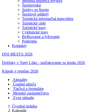
Mestská knižnica Myjava
Športoviská
Správy zo športu
Športové oddiely
Turistická informačná kancelária
Turistické ciele
Turistické trasy
Cyklistické trasy
Bežkovanie a lyžovanie
Podujatia
Kontakty
DNI MESTA 2026
Dožinky v Turej Lúke - poďakovanie za úrodu 2026
Kúpele v regióne 2026
Aktuality
Úradná tabuľa
Tlačivá a formuláre
Mestské zastupiteľstvo
Zvoz odpadu
Úvodná stránka
Kalendár