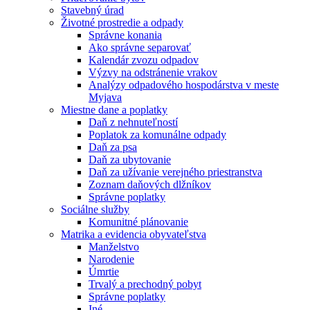
Stavebný úrad
Životné prostredie a odpady
Správne konania
Ako správne separovať
Kalendár zvozu odpadov
Výzvy na odstránenie vrakov
Analýzy odpadového hospodárstva v meste
Myjava
Miestne dane a poplatky
Daň z nehnuteľností
Poplatok za komunálne odpady
Daň za psa
Daň za ubytovanie
Daň za užívanie verejného priestranstva
Zoznam daňových dlžníkov
Správne poplatky
Sociálne služby
Komunitné plánovanie
Matrika a evidencia obyvateľstva
Manželstvo
Narodenie
Úmrtie
Trvalý a prechodný pobyt
Správne poplatky
Iné