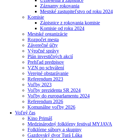
Uznesenia a zápisnice
Záznamy rokovania
Mestské zastupiteľstvo od roku 2024
Komisie
Zápisnice z rokovania komisie
Komisie od roku 2024
Mestské organizácie
Rozpočet mesta
Záverečné účty
Výročné správy
Plán investičných akcií
Prehľad predpisov
VZN po schválení
Verejné obstarávanie
Referendum 2023
Voľby 2023
Voľby prezidenta SR 2024
Voľby do europarlamentu 2024
Referendum 2026
Komunálne voľby 2026
Voľný čas
Kino Primáš
Medzinárodný folklórny festival MYJAVA
Folklórne súbory a skupiny
Gazdovský dvor Turá Lúka