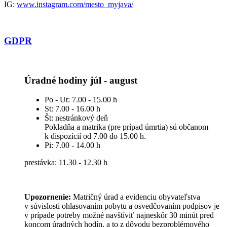
IG:
www.instagram.com/mesto_myjava/
GDPR
Úradné hodiny júl - august
Po - Ut: 7.00 - 15.00 h
St: 7.00 - 16.00 h
Št: nestránkový deň
Pokladňa a matrika (pre prípad úmrtia) sú občanom
k dispozícií od 7.00 do 15.00 h.
Pi: 7.00 - 14.00 h
prestávka: 11.30 - 12.30 h
Upozornenie:
Matričný úrad a evidenciu obyvateľstva
v súvislosti ohlasovaním pobytu a osvedčovaním podpisov je
v prípade potreby možné navštíviť najneskôr 30 minút pred
koncom úradných hodín, a to z dôvodu bezproblémového