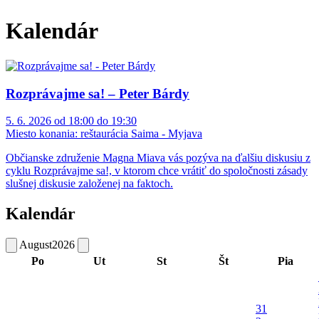
Kalendár
Rozprávajme sa! – Peter Bárdy
5. 6. 2026 od 18:00 do 19:30
Miesto konania:
reštaurácia Saima - Myjava
Občianske združenie Magna Miava vás pozýva na ďalšiu diskusiu z
cyklu Rozprávajme sa!, v ktorom chce vrátiť do spoločnosti zásady
slušnej diskusie založenej na faktoch.
Kalendár
August
2026
Po
Ut
St
Št
Pia
31