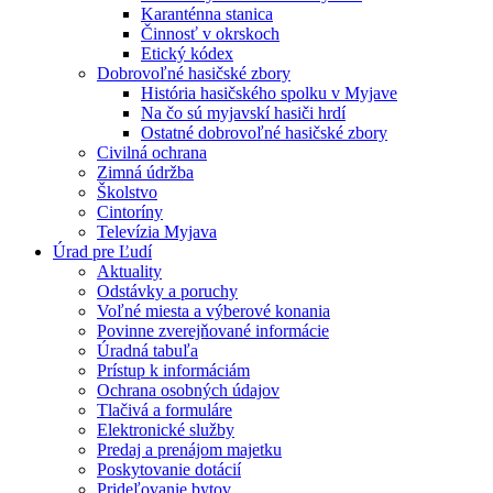
Karanténna stanica
Činnosť v okrskoch
Etický kódex
Dobrovoľné hasičské zbory
História hasičského spolku v Myjave
Na čo sú myjavskí hasiči hrdí
Ostatné dobrovoľné hasičské zbory
Civilná ochrana
Zimná údržba
Školstvo
Cintoríny
Televízia Myjava
Úrad pre Ľudí
Aktuality
Odstávky a poruchy
Voľné miesta a výberové konania
Povinne zverejňované informácie
Úradná tabuľa
Prístup k informáciám
Ochrana osobných údajov
Tlačivá a formuláre
Elektronické služby
Predaj a prenájom majetku
Poskytovanie dotácií
Prideľovanie bytov